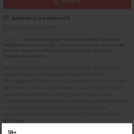
КУПИТЬ
Категории:
Эротическое белье
,
Распродажа
,
Бренд Obsessive
,
Распродажа со скидкой 10%
,
Новогодние подарки
,
Эротические
корсеты
,
Подарки на День Святого Валентина
,
Корсеты с
подвязками для чулок
Интернет-магазин Vishco.ru предлагает приобрести
такие товары, как Кружевной корсет Contica
производителя Obsessive по выгодной цене с быстрой
доставкой по Москве. В нашем каталоге представлен
широкий ассортимент качественной продукции,
которую вы можете заказать и получить удобным для вас
способом в любом городе России, Беларуси и
Казахстана, для этого ознакомьтесь с информацией о
доставке
.
18+