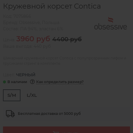
Кружевной корсет Contica
Код:
7075866
Бренд:
Obsessive
,
Польша
Состав:
ПА 94%, эластан 6%
3960 руб
4400 руб
Цена:
Ваша выгода: 440 руб
Шикарный кружевной корсет Contica с полупрозрачным лифом и
трусиками стринг в комплекте.
Цвет:
ЧЕРНЫЙ
Как определить размер?
S/M
L/XL
Бесплатная доставка от 5000 руб