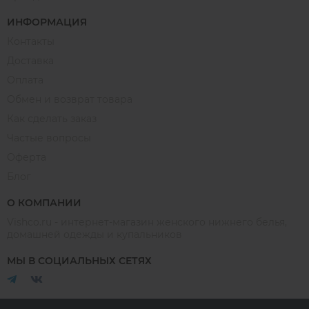
ИНФОРМАЦИЯ
Контакты
Доставка
Оплата
Обмен и возврат товара
Как сделать заказ
Частые вопросы
Оферта
Блог
О КОМПАНИИ
Vishco.ru - интернет-магазин женского нижнего белья,
домашней одежды и купальников
МЫ В СОЦИАЛЬНЫХ СЕТЯХ