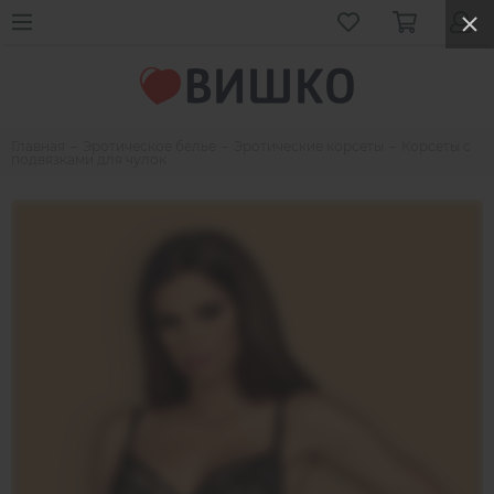
Главная
Эротическое белье
Эротические корсеты
Корсеты с
подвязками для чулок