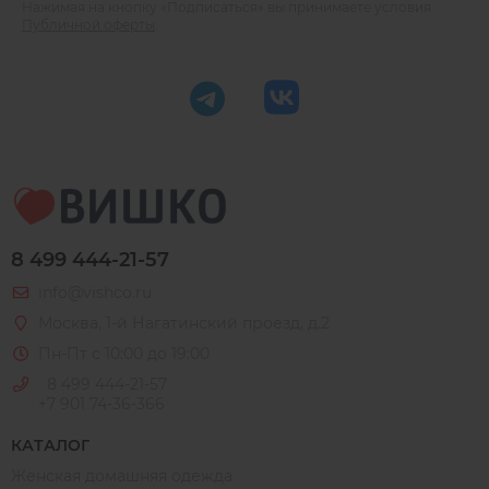
Нажимая на кнопку «Подписаться» вы принимаете условия
Публичной оферты
.
8 499 444-21-57
info@vishco.ru
Москва
, 1-й Нагатинский проезд, д.2
Пн-Пт с 10:00 до 19:00
8 499 444-21-57
+7 901 74-36-366
КАТАЛОГ
Женская домашняя одежда