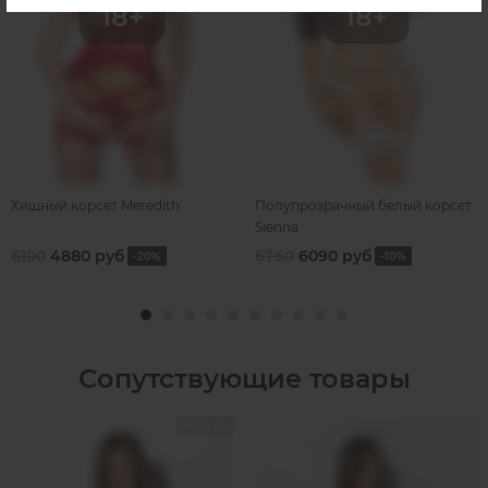
Хищный корсет Meredith
Полупрозрачный белый корсет
Sienna
6100
4880 руб
6760
6090 руб
-20%
-10%
Сопутствующие товары
SALE 20