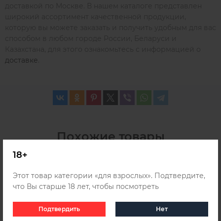
доставкой по Москве. В нашем каталоге представлен
широкий ассортимент качественной продукции,
которую вы можете заказать и получить удобным для вас
способом в любом городе России, Беларуси и
Казахстана, для этого ознакомьтесь с информацией о
доставке
.
Похожие товары
18+
SALE 20
SALE 10
Этот товар категории «для взрослых». Подтвердите,
что Вы старше 18 лет, чтобы посмотреть
Подтвердить
Нет