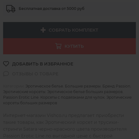
Бесплатная доставка от 5000 руб
СОБРАТЬ КОМПЛЕКТ
КУПИТЬ
Категории:
Эротическое белье
,
Большие размеры
,
Бренд Passion
,
Эротические корсеты
,
Эротическое белье больших размеров
,
Passion Erotic Line
,
Корсеты с подвязками для чулок
,
Эротические
корсеты больших размеров
Интернет-магазин Vishco.ru предлагает приобрести
такие товары, как Эротический корсет и трусики-
стринги Satara черно-красного цвета производителя
Passion Erotic Line по выгодной цене с быстрой