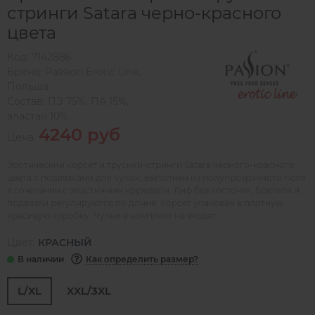
стринги Satara черно-красного
цвета
Код:
7142886
Бренд:
Passion Erotic Line
,
Польша
Состав:
ПЭ 75%, ПА 15%,
эластан 10%
4240 руб
Цена:
Эротический корсет и трусики-стринги Satara черного-красного
цвета с подвязками для чулок, выполнен из полупрозрачного тюля
в сочетании с эластичным кружевом. Лиф без косточек, бретели и
подвязки регулируются по длине. Корсет упакован в плотную
красивую коробку. Чулки в комплект не входят.
Цвет:
КРАСНЫЙ
Как определить размер?
L/XL
XXL/3XL