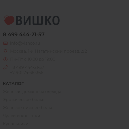
8 499 444-21-57
info@vishco.ru
Москва
, 1-й Нагатинский проезд, д.2
Пн-Пт с 10:00 до 19:00
8 499 444-21-57
+7 901 74-36-366
КАТАЛОГ
Женская домашняя одежда
Эротическое белье
Женское нижнее белье
Чулки и колготки
Купальники