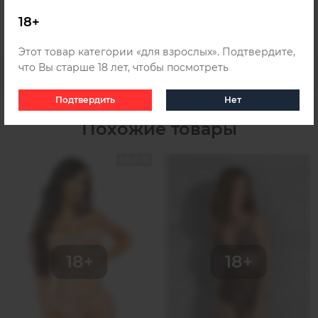
Казахстана, для этого ознакомьтесь с информацией о
доставке
.
18+
Этот товар категории «для взрослых». Подтвердите,
что Вы старше 18 лет, чтобы посмотреть
Подтвердить
Нет
Похожие товары
SALE 10