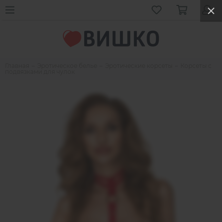
Главная
Эротическое белье
Эротические корсеты
Корсеты с
подвязками для чулок