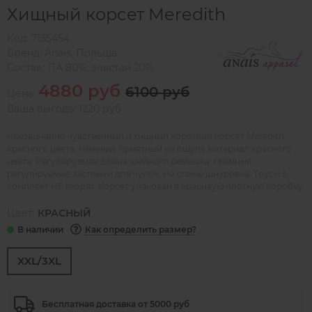
Хищный корсет Meredith
Код:
7135454
Бренд:
Anais
,
Польша
Состав:
ПА 80%, эластан 20%
4880 руб
6100 руб
Цена:
Ваша выгода: 1220 руб
Чрезвычайно чувственный и хищный короткий корсет Meredith
красного цвета. Нежный, приятный на ощупь материал красного
цвета. Регулируемая длина шейного ремешка, съемные
регулируемые застежки для чулок. На спине шнуровка. Трусы в
комплект НЕ входят. Корсет упакован в красивую плотную коробку.
Цвет:
КРАСНЫЙ
Как определить размер?
XXL/3XL
Бесплатная доставка от 5000 руб