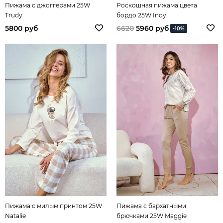
Пижама с джоггерами 25W
Роскошная пижама цвета
Trudy
бордо 25W Indy
5800 руб
6620
5960 руб
-10%
Пижама с милым принтом 25W
Пижама с бархатными
Natalie
брючками 25W Maggie