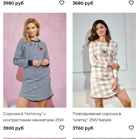
3980 руб
3680 руб
Сорочка в "полоску" с
Повседневная сорочка в
контрастными манжетами 25W
"клетку" 25W Natalie
Trudy
3900 руб
3760 руб