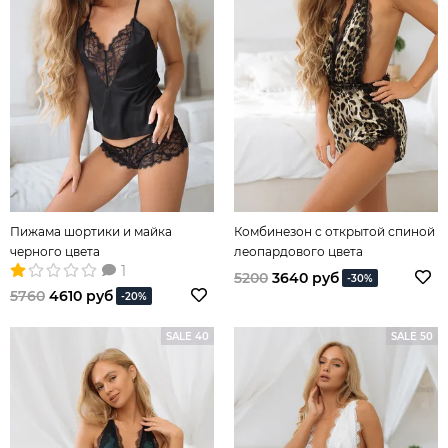
Пижама шортики и майка
Комбинезон с открытой спиной
черного цвета
леопардового цвета
1
5200
3640 руб
-30%
5760
4610 руб
-20%
SALE 40
SALE 50