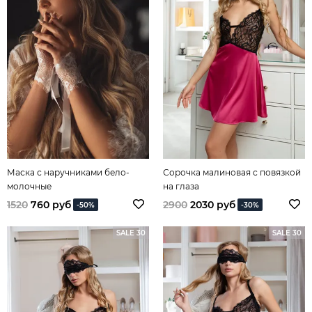
Маска с наручниками бело-
Сорочка малиновая с повязкой
молочные
на глаза
1520
760 руб
2900
2030 руб
-50%
-30%
SALE 30
SALE 30