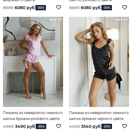
8680
6080 руб
8680
6080 руб
-30%
-30%
SALE 30
SALE 20
Пижама из невероятно нежного
Пижама из невероятно нежного
шелка Армани розового цвета
шелка Армани черного цвета
4980
3490 руб
4420
3540 руб
-30%
-20%