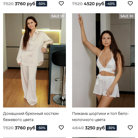
7520
3760 руб
7520
4520 руб
-50%
-40%
SALE 50
SALE 30
Домашний брючный костюм
Пижама шортики и топ бело-
бежевого цвета
молочного цвета
7520
3760 руб
4640
3250 руб
-50%
-30%