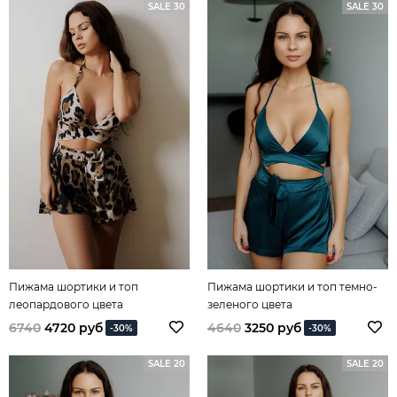
SALE 30
SALE 30
Пижама шортики и топ
Пижама шортики и топ темно-
леопардового цвета
зеленого цвета
6740
4720 руб
4640
3250 руб
-30%
-30%
SALE 20
SALE 20