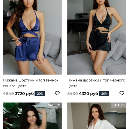
Пижама шортики и топ темно-
Пижама шортики и топ черного
синего цвета
цвета
4640
3720 руб
5400
4320 руб
-20%
-20%
SALE 50
SALE 20