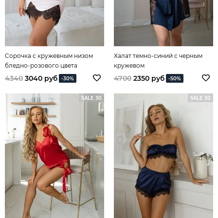
Сорочка с кружевным низом
Халат темно-синий с черным
бледно-розового цвета
кружевом
4340
3040 руб
4700
2350 руб
-30%
-50%
SALE 30
SALE 30