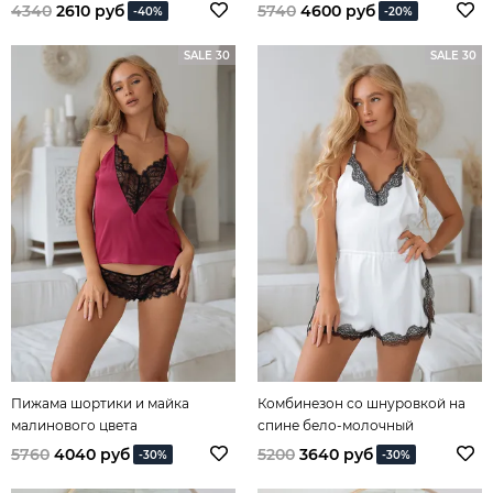
4340
2610 руб
5740
4600 руб
-40%
-20%
SALE 30
SALE 30
Пижама шортики и майка
Комбинезон со шнуровкой на
малинового цвета
спине бело-молочный
5760
4040 руб
5200
3640 руб
-30%
-30%