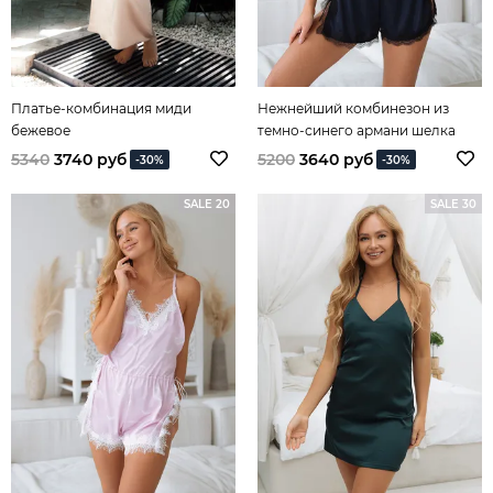
Платье-комбинация миди
Нежнейший комбинезон из
бежевое
темно-синего армани шелка
5340
3740 руб
5200
3640 руб
-30%
-30%
SALE 20
SALE 30