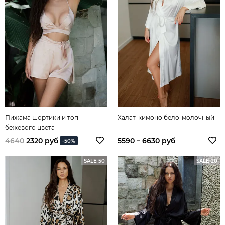
Пижама шортики и топ
Халат-кимоно бело-молочный
бежевого цвета
4640
2320 руб
5590 – 6630 руб
-50%
SALE 50
SALE 20