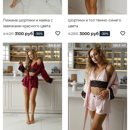
Пижама шортики и майка с
Шортики и топ темно-синего
завязками красного цвета
цвета
4420
3100 руб
4280
3000 руб
-30%
-30%
SALE 50
SALE 40