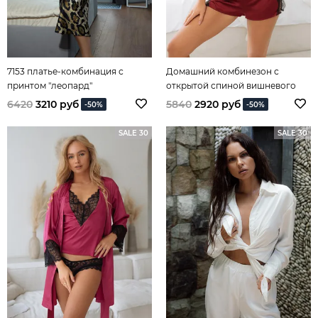
7153 платье-комбинация с
Домашний комбинезон с
принтом "леопард"
открытой спиной вишневого
цвета
6420
3210 руб
5840
2920 руб
-50%
-50%
SALE 30
SALE 30