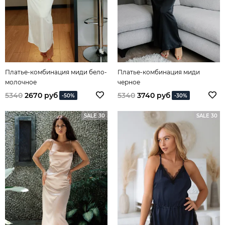
Платье-комбинация миди бело-
Платье-комбинация миди
молочное
черное
5340
2670 руб
5340
3740 руб
-50%
-30%
SALE 30
SALE 30