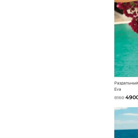
Раздельный 
Eva
490
8160