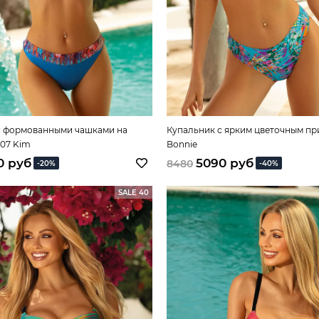
с формованными чашками на
Купальник с ярким цветочным при
307 Kim
Bonnie
0 руб
5090 руб
8480
-20%
-40%
SALE 40