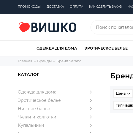
ПРОМОКОДЫ
ДОСТАВКА
ОПЛАТА
КАК СДЕЛАТЬ ЗАКАЗ
ЧА
ОДЕЖДА ДЛЯ ДОМА
ЭРОТИЧЕСКОЕ БЕЛЬЕ
Главная
Бренды
Бренд Verano
Бренд
КАТАЛОГ
Одежда для дома
Цена
Эротическое белье
Тип чаш
Нижнее белье
Чулки и колготки
Купальники