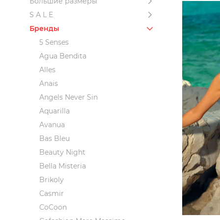
Большие размеры
S A L E
Бренды
5 Senses
Agua Bendita
Alles
Anais
Angels Never Sin
Aquarilla
Avanua
Bas Bleu
Beauty Night
Bella Misteria
Brikoly
Casmir
CoCoon