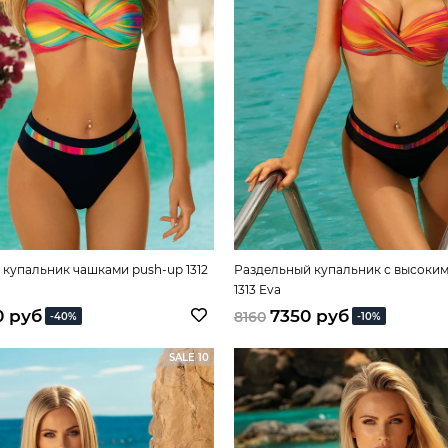
купальник чашками push-up 1312
Раздельный купальник с высоки
1313 Eva
0 руб
7350 руб
8160
-40%
-10%
SALE 10