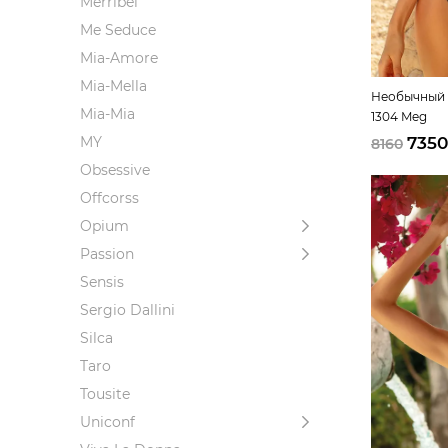
Merribel
Me Seduce
Mia-Amore
Mia-Mella
Необычный к
Mia-Mia
1304 Meg
7350
MY
8160
Obsessive
Offcorss
Opium
Passion
Sensis
Sergio Dallini
Silca
Taro
Tousite
Uniconf