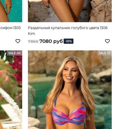
 лифом 1305
Раздельный купальник голубого цвета 1306
Kim
7080 руб
7860
-10%
SALE 40
SALE 10