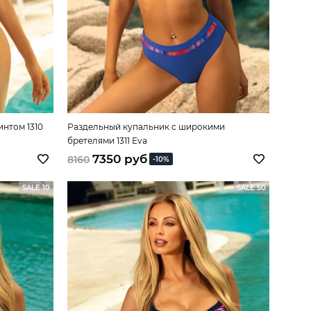
нтом 1310
Раздельный купальник с широкими
бретелями 1311 Eva
7350 руб
8160
-10%
SALE 10
SALE 50