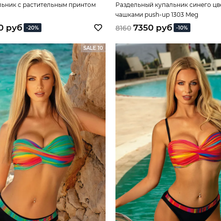
льник с растительным принтом
Раздельный купальник синего цв
чашками push-up 1303 Meg
0 руб
7350 руб
8160
-20%
-10%
SALE 10