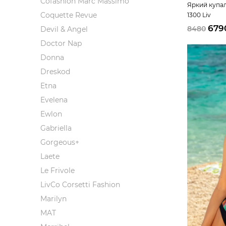
Cofashion Marc Massimo
Яркий купа
Coquette Revue
1300 Liv
679
8480
Devil & Angel
Doctor Nap
Donna
Dreskod
Etna
Evelena
Ewlon
Gabriella
Gorgeous+
Laete
Le Frivole
LivCo Corsetti Fashion
Marilyn
MAT