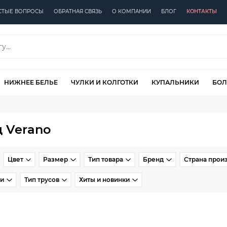
СТЫЕ ВОПРОСЫ
ОБРАТНАЯ СВЯЗЬ
О КОМПАНИИ
БЛОГ
КОНТАКТЫ
НИЖНЕЕ БЕЛЬЕ
ЧУЛКИ И КОЛГОТКИ
КУПАЛЬНИКИ
БОЛ
 Verano
Цвет
Размер
Тип товара
Бренд
Страна прои
ки
Тип трусов
Хиты и новинки