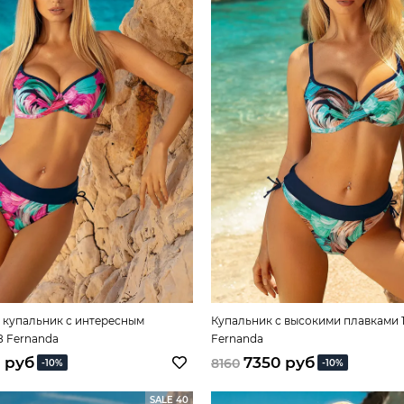
 купальник с интересным
Купальник с высокими плавками 1
8 Fernanda
Fernanda
 руб
7350 руб
8160
-10%
-10%
SALE 40