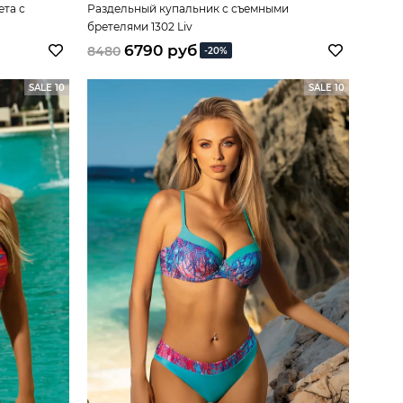
ета с
Раздельный купальник с съемными
бретелями 1302 Liv
6790 руб
8480
-20%
SALE 10
SALE 10