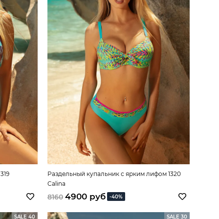
319
Раздельный купальник с ярким лифом 1320
Calina
4900 руб
8160
-40%
SALE 40
SALE 30