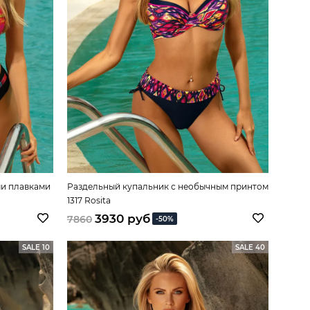
ми плавками
Раздельный купальник с необычным принтом
1317 Rosita
3930 руб
7860
-50%
SALE 10
SALE 40