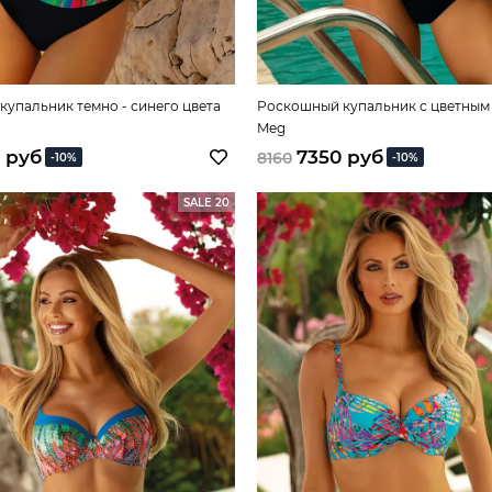
упальник темно - синего цвета
Роскошный купальник с цветным
Meg
 руб
7350 руб
8160
-10%
-10%
SALE 20