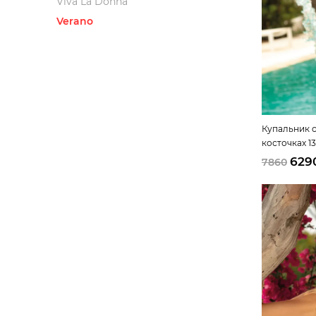
Viva La Donna
Verano
Купальник 
косточках 1
629
7860