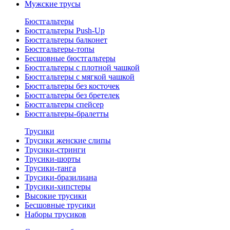
Мужские трусы
Бюстгальтеры
Бюстгальтеры Push-Up
Бюстгальтеры балконет
Бюстгальтеры-топы
Бесшовные бюстгальтеры
Бюстгальтеры с плотной чашкой
Бюстгальтеры с мягкой чашкой
Бюстгальтеры без косточек
Бюстгальтеры без бретелек
Бюстгальтеры спейсер
Бюстгальтеры-бралетты
Трусики
Трусики женские слипы
Трусики-стринги
Трусики-шорты
Трусики-танга
Трусики-бразилиана
Трусики-хипстеры
Высокие трусики
Бесшовные трусики
Наборы трусиков