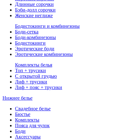
Длинные сорочки
Бэби-долл сорочки
Женские неглиже
Бодистокинги и комбинезоны
Боди-сетка
Боди-комбинезоны
Бодистокинги
Эротические боди
Эротические комбинезоны
Комплекты белья
Топ + трусики
С открытой грудью
Лиф + трусики
Лиф + пояс + трусики
Нижнее белье
Свадебное белье
Бюстье
Комплекты
Пояса для чулок
Боди
Аксессуары