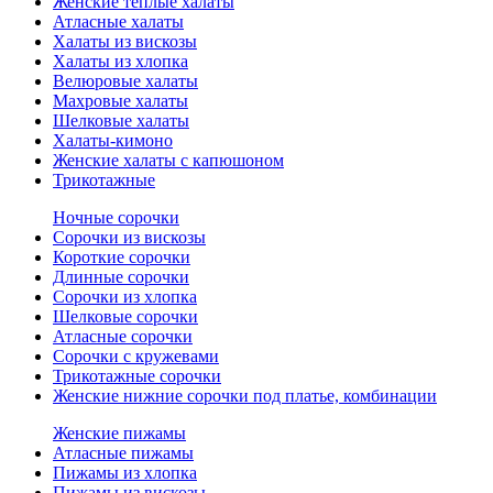
Женские теплые халаты
Атласные халаты
Халаты из вискозы
Халаты из хлопка
Велюровые халаты
Махровые халаты
Шелковые халаты
Халаты-кимоно
Женские халаты с капюшоном
Трикотажные
Ночные сорочки
Сорочки из вискозы
Короткие сорочки
Длинные сорочки
Сорочки из хлопка
Шелковые сорочки
Атласные сорочки
Сорочки с кружевами
Трикотажные сорочки
Женские нижние сорочки под платье, комбинации
Женские пижамы
Атласные пижамы
Пижамы из хлопка
Пижамы из вискозы