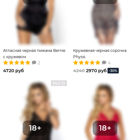
Атласная черная пижама Bernie
Кружевная черная сорочка
с кружевом
Physis
2
4
4720 руб
4240
2970 руб
-30%
SALE 25