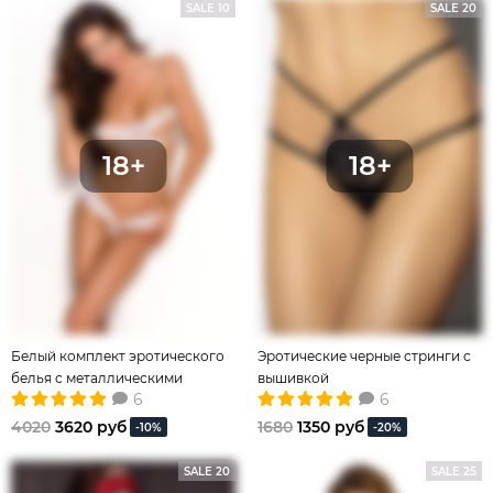
SALE 10
SALE 20
Белый комплект эротического
Эротические черные стринги с
белья с металлическими
вышивкой
6
6
украшениями
4020
3620 руб
1680
1350 руб
-10%
-20%
SALE 20
SALE 25