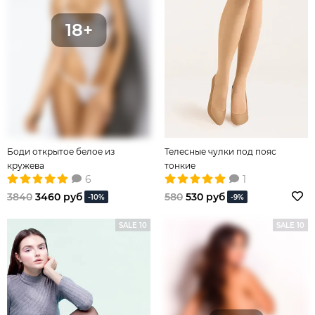
Боди открытое белое из
Телесные чулки под пояс
кружева
тонкие
6
1
3840
3460 руб
580
530 руб
-10%
-9%
SALE 10
SALE 10