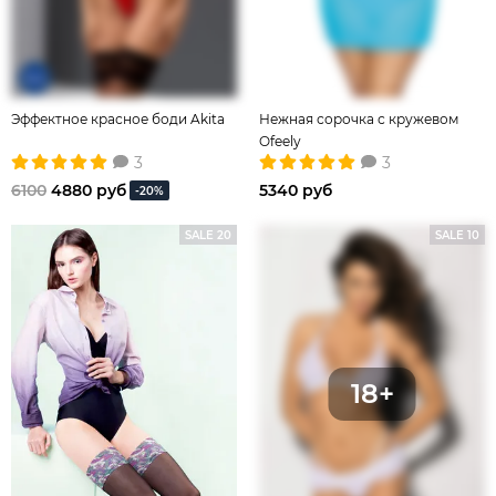
Эффектное красное боди Akita
Нежная сорочка с кружевом
Ofeely
3
3
6100
4880 руб
5340 руб
-20%
SALE 20
SALE 10