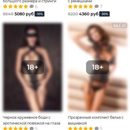
большого размера и стринги
с ремешками
6
7
5640
5080 руб
6220
4360 руб
-10%
-30%
SALE 20
Черное кружевное боди с
Прозрачный комплект белья с
эротической повязкой на глаза
вышивкой
5
5