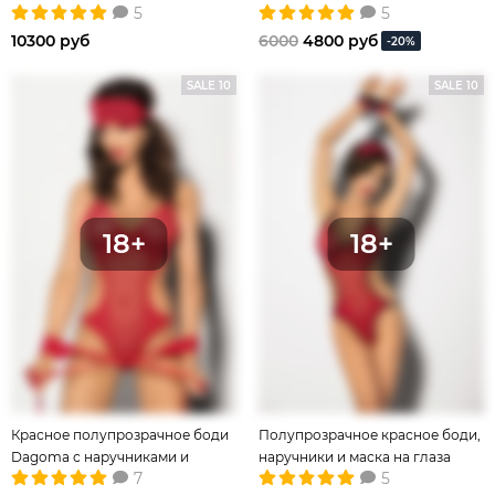
5
5
чулок
белья
10300 руб
6000
4800 руб
-20%
SALE 10
SALE 10
Красное полупрозрачное боди
Полупрозрачное красное боди,
Dagoma с наручниками и
наручники и маска на глаза
7
5
маской