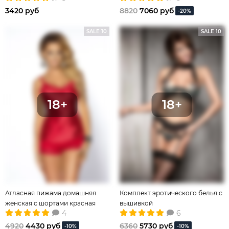
3420 руб
8820
7060 руб
-20%
SALE 10
SALE 10
Атласная пижама домашняя
Комплект эротического белья с
женская с шортами красная
вышивкой
4
6
4920
4430 руб
6360
5730 руб
-10%
-10%