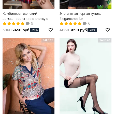
Комбинезон женский
Элегантная черная туника
домашний легкий в клетку с
Elegance de lux
6
5
шортами красный
3060
2450 руб
4860
3890 руб
-20%
-20%
SALE 25
SALE 20