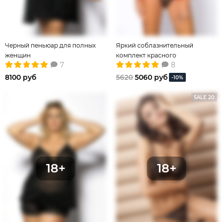
Черный пеньюар для полных
Яркий соблазнительный
женщин
комплект красного
7
8
эротического белья
8100 руб
5620
5060 руб
-10%
SALE 20