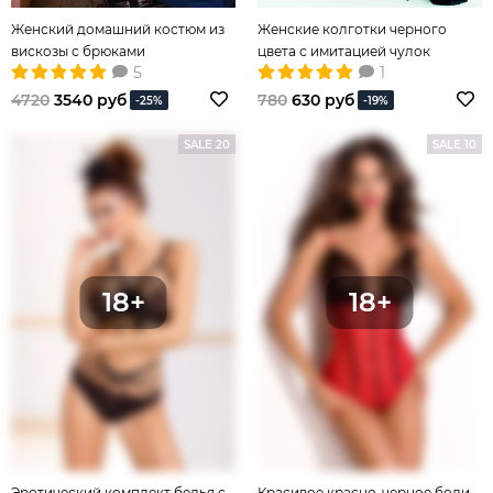
Женский домашний костюм из
Женские колготки черного
вискозы с брюками
цвета с имитацией чулок
5
1
4720
3540 руб
780
630 руб
-25%
-19%
SALE 20
SALE 10
Эротический комплект белья с
Красивое красно-черное боди