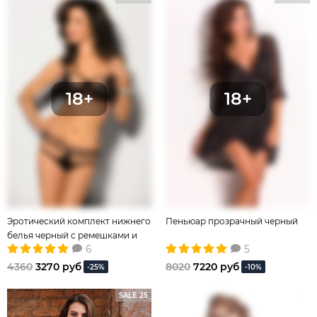
Эротический комплект нижнего
Пеньюар прозрачный черный
белья черный с ремешками и
6
5
кружевом
4360
3270 руб
8020
7220 руб
-25%
-10%
SALE 25