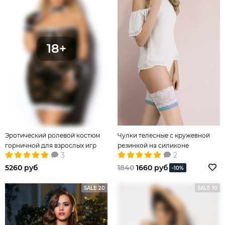
Эротический ролевой костюм
Чулки телесные с кружевной
горничной для взрослых игр
резинкой на силиконе
3
2
5260 руб
1840
1660 руб
-10%
SALE 20
SALE 10