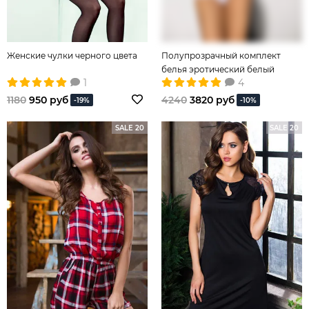
Женские чулки черного цвета
Полупрозрачный комплект
белья эротический белый
1
4
1180
950 руб
4240
3820 руб
-19%
-10%
SALE 20
SALE 20