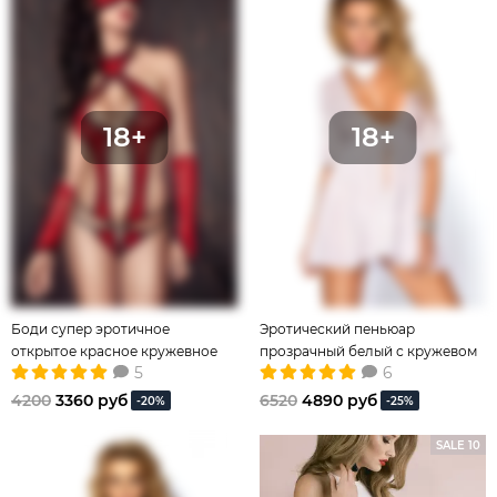
Боди супер эротичное
Эротический пеньюар
открытое красное кружевное
прозрачный белый с кружевом
5
6
4200
3360 руб
6520
4890 руб
-20%
-25%
SALE 10