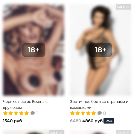
SALE 25
Черные пэстис Essena с
Эротичное боди со стрэпами и
кружевом
камешками
1
8
1540 руб
6480
4860 руб
-25%
SALE 25
SALE 10