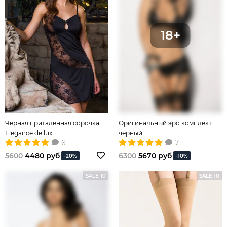
Черная приталенная сорочка
Оригинальный эро комплект
Elegance de lux
черный
6
7
5600
4480 руб
6300
5670 руб
-20%
-10%
SALE 10
SALE 10