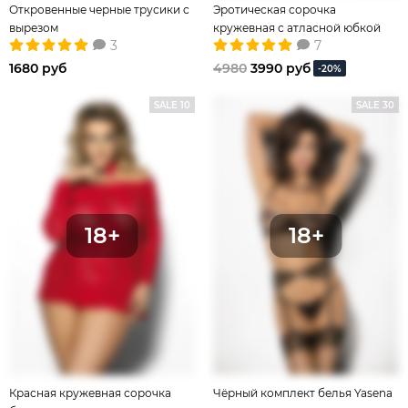
Откровенные черные трусики с
Эротическая сорочка
вырезом
кружевная с атласной юбкой
3
7
1680 руб
4980
3990 руб
-20%
SALE 10
SALE 30
Красная кружевная сорочка
Чёрный комплект белья Yasena