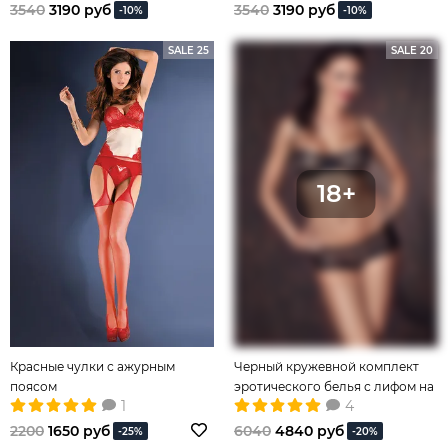
3540
3190 руб
3540
3190 руб
-10%
-10%
SALE 25
SALE 20
Красные чулки с ажурным
Черный кружевной комплект
поясом
эротического белья с лифом на
1
4
косточках
2200
1650 руб
6040
4840 руб
-25%
-20%