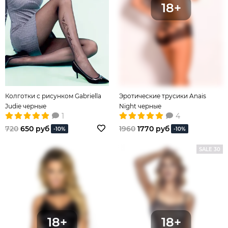
Колготки с рисунком Gabriella
Эротические трусики Anais
Judie черные
Night черные
1
4
720
650 руб
1960
1770 руб
-10%
-10%
SALE 30