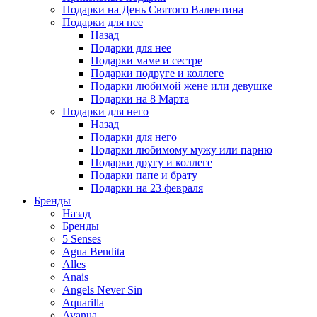
Подарки на День Святого Валентина
Подарки для нее
Назад
Подарки для нее
Подарки маме и сестре
Подарки подруге и коллеге
Подарки любимой жене или девушке
Подарки на 8 Марта
Подарки для него
Назад
Подарки для него
Подарки любимому мужу или парню
Подарки другу и коллеге
Подарки папе и брату
Подарки на 23 февраля
Бренды
Назад
Бренды
5 Senses
Agua Bendita
Alles
Anais
Angels Never Sin
Aquarilla
Avanua