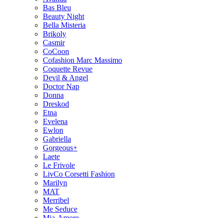
Bas Bleu
Beauty Night
Bella Misteria
Brikoly
Casmir
CoCoon
Cofashion Marc Massimo
Coquette Revue
Devil & Angel
Doctor Nap
Donna
Dreskod
Etna
Evelena
Ewlon
Gabriella
Gorgeous+
Laete
Le Frivole
LivCo Corsetti Fashion
Marilyn
MAT
Merribel
Me Seduce
Mia-Amore