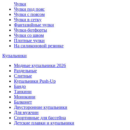
Чулки
Чулки под пояс
Чулки с поясом
Чулки в сетку
Фантазийные чулки
Чулки-ботфорты
Чулки со швом
Плотные чулки
На силиконовой резинке
Купальники
Модные купальники 2026
Раздельные
Слитные
Купальники Push-Up
Бандо
Танкини
Монокини
Балконет
Двусторонние купальники
Для мужчин
Спортивные для бассейна
Детские плавки и купальники