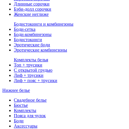
Длинные сорочки
Бэби-долл сорочки
Женские неглиже
Бодистокинги и комбинезоны
Боди-сетка
Боди-комбинезоны
Бодистокинги
Эротические боди
Эротические комбинезоны
Комплекты белья
Топ + трусики
С открытой грудью
Лиф + трусики
Лиф + пояс + трусики
Нижнее белье
Свадебное белье
Бюстье
Комплекты
Пояса для чулок
Боди
Аксессуары