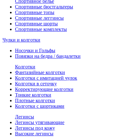
Спортивное белье
Спортивные бюстгальтеры
Спортивные топы
Спортивные леггинсы
Спортивные шорты
Спортивные комплекты
Чулки и колготки
Носочки и Гольфы
Повязки на бедра / бандалетки
Колготки
Фантазийные колготки
Колготки с имитацией чулок
Колготки в сеточку
Корректирующие колготки
Тонкие колготки
Плотные колготки
Колготки с шортиками
Легинсы
Легинсы утягивающие
Легинсы под кожу
Высокие легинсы