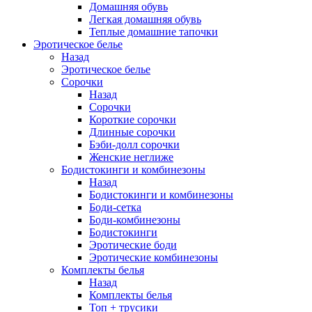
Домашняя обувь
Легкая домашняя обувь
Теплые домашние тапочки
Эротическое белье
Назад
Эротическое белье
Сорочки
Назад
Сорочки
Короткие сорочки
Длинные сорочки
Бэби-долл сорочки
Женские неглиже
Бодистокинги и комбинезоны
Назад
Бодистокинги и комбинезоны
Боди-сетка
Боди-комбинезоны
Бодистокинги
Эротические боди
Эротические комбинезоны
Комплекты белья
Назад
Комплекты белья
Топ + трусики