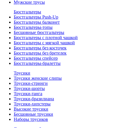
Мужские трусы
Бюстгальтеры
Бюстгальтеры Push-Up
Бюстгальтеры балконет
Бюстгальтеры-топы
Бесшовные бюстгальтеры
Бюстгальтеры с плотной чашкой
Бюстгальтеры с мягкой чашкой
Бюстгальтеры без косточек
Бюстгальтеры без бретелек
Бюстгальтеры спейсер
Бюстгальтеры-бралетты
Трусики
Трусики женские слипы
Трусики-стринги
Трусики-шорты
Трусики-танга
Трусики-бразилиана
Трусики-хипстеры
Высокие трусики
Бесшовные трусики
Наборы трусиков