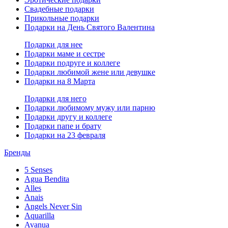
Свадебные подарки
Прикольные подарки
Подарки на День Святого Валентина
Подарки для нее
Подарки маме и сестре
Подарки подруге и коллеге
Подарки любимой жене или девушке
Подарки на 8 Марта
Подарки для него
Подарки любимому мужу или парню
Подарки другу и коллеге
Подарки папе и брату
Подарки на 23 февраля
Бренды
5 Senses
Agua Bendita
Alles
Anais
Angels Never Sin
Aquarilla
Avanua