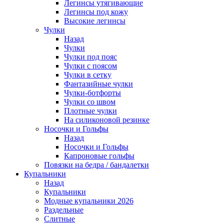
Легинсы утягивающие
Легинсы под кожу
Высокие легинсы
Чулки
Назад
Чулки
Чулки под пояс
Чулки с поясом
Чулки в сетку
Фантазийные чулки
Чулки-ботфорты
Чулки со швом
Плотные чулки
На силиконовой резинке
Носочки и Гольфы
Назад
Носочки и Гольфы
Капроновые гольфы
Повязки на бедра / бандалетки
Купальники
Назад
Купальники
Модные купальники 2026
Раздельные
Слитные