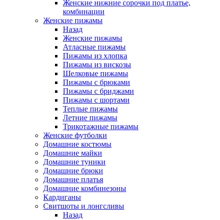
Женские нижние сорочки под платье,
комбинации
Женские пижамы
Назад
Женские пижамы
Атласные пижамы
Пижамы из хлопка
Пижамы из вискозы
Шелковые пижамы
Пижамы с брюками
Пижамы с бриджами
Пижамы с шортами
Теплые пижамы
Летние пижамы
Трикотажные пижамы
Женские футболки
Домашние костюмы
Домашние майки
Домашние туники
Домашние брюки
Домашние платья
Домашние комбинезоны
Кардиганы
Свитшоты и лонгсливы
Назад