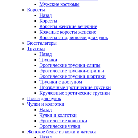
Мужские костюмы
Корсеты
Назад
Корсеты
Корсеты женские вечерние
Кожаные корсеты женские
Корсеты с подвязками для чулок
Бюстгальтеры
Трусики
Назад
Трусики
Эротические трусики-слипы
Эротические трусики-стринги
Эротические трусики-шортики
Трусики с доступом
Прозрачные эротические трусики
Кружевные эротические трусики
Пояса для чулок
Чулки и колготки
Назад
Чулки и колготки
Эротические колготки
Эротические чулки
Женское белье из кожи и латекса
Назад