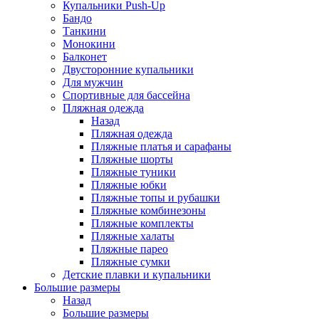
Купальники Push-Up
Бандо
Танкини
Монокини
Балконет
Двусторонние купальники
Для мужчин
Спортивные для бассейна
Пляжная одежда
Назад
Пляжная одежда
Пляжные платья и сарафаны
Пляжные шорты
Пляжные туники
Пляжные юбки
Пляжные топы и рубашки
Пляжные комбинезоны
Пляжные комплекты
Пляжные халаты
Пляжные парео
Пляжные сумки
Детские плавки и купальники
Большие размеры
Назад
Большие размеры