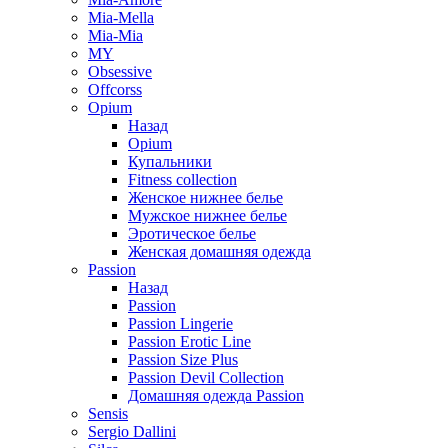
Mia-Mella
Mia-Mia
MY
Obsessive
Offcorss
Opium
Назад
Opium
Купальники
Fitness collection
Женское нижнее белье
Мужское нижнее белье
Эротическое белье
Женская домашняя одежда
Passion
Назад
Passion
Passion Lingerie
Passion Erotic Line
Passion Size Plus
Passion Devil Collection
Домашняя одежда Passion
Sensis
Sergio Dallini