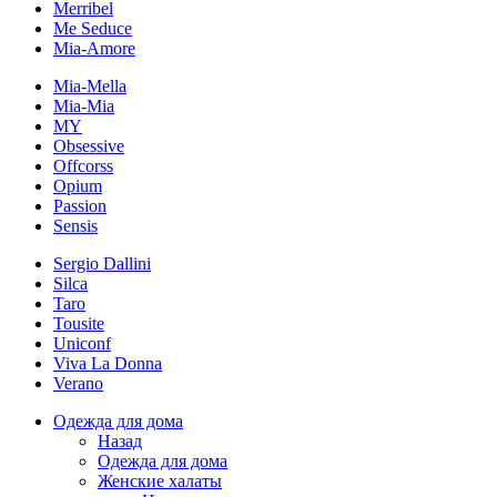
Merribel
Me Seduce
Mia-Amore
Mia-Mella
Mia-Mia
MY
Obsessive
Offcorss
Opium
Passion
Sensis
Sergio Dallini
Silca
Taro
Tousite
Uniconf
Viva La Donna
Verano
Одежда для дома
Назад
Одежда для дома
Женские халаты