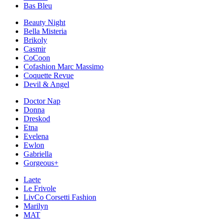
Bas Bleu
Beauty Night
Bella Misteria
Brikoly
Casmir
CoCoon
Cofashion Marc Massimo
Coquette Revue
Devil & Angel
Doctor Nap
Donna
Dreskod
Etna
Evelena
Ewlon
Gabriella
Gorgeous+
Laete
Le Frivole
LivCo Corsetti Fashion
Marilyn
MAT