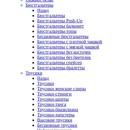
Бюстгальтеры
Назад
Бюстгальтеры
Бюстгальтеры Push-Up
Бюстгальтеры балконет
Бюстгальтеры-топы
Бесшовные бюстгальтеры
Бюстгальтеры с плотной чашкой
Бюстгальтеры с мягкой чашкой
Бюстгальтеры без косточек
Бюстгальтеры без бретелек
Бюстгальтеры спейсер
Бюстгальтеры-бралетты
Трусики
Назад
Трусики
Трусики женские слипы
Трусики-стринги
Трусики-шорты
Трусики-танга
Трусики-бразилиана
Трусики-хипстеры
Высокие трусики
Бесшовные трусики