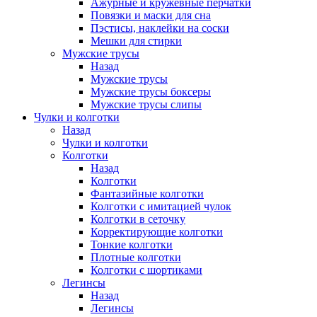
Ажурные и кружевные перчатки
Повязки и маски для сна
Пэстисы, наклейки на соски
Мешки для стирки
Мужские трусы
Назад
Мужские трусы
Мужские трусы боксеры
Мужские трусы слипы
Чулки и колготки
Назад
Чулки и колготки
Колготки
Назад
Колготки
Фантазийные колготки
Колготки с имитацией чулок
Колготки в сеточку
Корректирующие колготки
Тонкие колготки
Плотные колготки
Колготки с шортиками
Легинсы
Назад
Легинсы