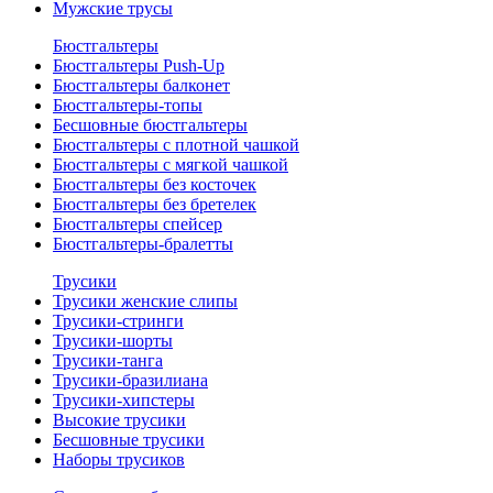
Мужские трусы
Бюстгальтеры
Бюстгальтеры Push-Up
Бюстгальтеры балконет
Бюстгальтеры-топы
Бесшовные бюстгальтеры
Бюстгальтеры с плотной чашкой
Бюстгальтеры с мягкой чашкой
Бюстгальтеры без косточек
Бюстгальтеры без бретелек
Бюстгальтеры спейсер
Бюстгальтеры-бралетты
Трусики
Трусики женские слипы
Трусики-стринги
Трусики-шорты
Трусики-танга
Трусики-бразилиана
Трусики-хипстеры
Высокие трусики
Бесшовные трусики
Наборы трусиков