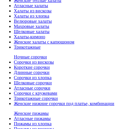
Женские теплые халаты
Атласные халаты
Халаты из вискозы
Халаты из хлопка
Велюровые халаты
Махровые халаты
Шелковые халаты
Халаты-кимоно
Женские халаты с капюшоном
Трикотажные
Ночные сорочки
Сорочки из вискозы
Короткие сорочки
Длинные сорочки
Сорочки из хлопка
Шелковые сорочки
Атласные сорочки
Сорочки с кружевами
Трикотажные сорочки
Женские нижние сорочки под платье, комбинации
Женские пижамы
Атласные пижамы
Пижамы из хлопка
Пижамы из вискозы