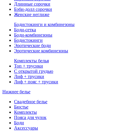
Длинные сорочки
Бэби-долл сорочки
Женские неглиже
Бодистокинги и комбинезоны
Боди-сетка
Боди-комбинезоны
Бодистокинги
Эротические боди
Эротические комбинезоны
Комплекты белья
Топ + трусики
С открытой грудью
Лиф + трусики
Лиф + пояс + трусики
Нижнее белье
Свадебное белье
Бюстье
Комплекты
Пояса для чулок
Боди
Аксессуары