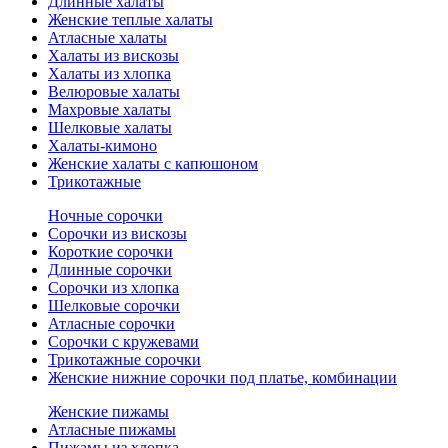
Длинные халаты
Женские теплые халаты
Атласные халаты
Халаты из вискозы
Халаты из хлопка
Велюровые халаты
Махровые халаты
Шелковые халаты
Халаты-кимоно
Женские халаты с капюшоном
Трикотажные
Ночные сорочки
Сорочки из вискозы
Короткие сорочки
Длинные сорочки
Сорочки из хлопка
Шелковые сорочки
Атласные сорочки
Сорочки с кружевами
Трикотажные сорочки
Женские нижние сорочки под платье, комбинации
Женские пижамы
Атласные пижамы
Пижамы из хлопка