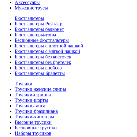
Аксессуары
Мужские трусы
Бюстгальтеры
Бюстгальтеры Push-Up
Бюстгальтеры балконет
Бюстгальтеры-топы
Бесшовные бюстгальтеры
Бюстгальтеры с плотной чашкой
Бюстгальтеры с мягкой чашкой
Бюстгальтеры без косточек
Бюстгальтеры без бретелек
Бюстгальтеры спейсер
Бюстгальтеры-бралетты
Трусики
Трусики женские слипы
Трусики-стринги
Трусики-шорты
Трусики-танга
Трусики-бразилиана
Трусики-хипстеры
Высокие трусики
Бесшовные трусики
Наборы трусиков