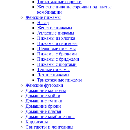
Трикотажные сорочки
Женские нижние сорочки под платье,
комбинации
Женские пижамы
Назад
Женские пижамы
Атласные пижамы
Пижамы из хлопка
Пижамы из вискозы
Шелковые пижамы
Пижамы с брюками
Пижамы с бриджами
Пижамы с шортами
Теплые пижамы
Летние пижамы
Трикотажные пижамы
Женские футболки
Домашние костюмы
Домашние майки
Домашние туники
Домашние брюки
Домашние платья
Домашние комбинезоны
Кардиганы
Свитшоты и лонгсливы