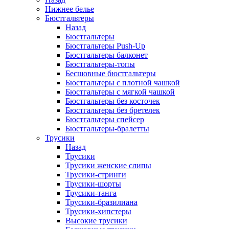
Нижнее белье
Бюстгальтеры
Назад
Бюстгальтеры
Бюстгальтеры Push-Up
Бюстгальтеры балконет
Бюстгальтеры-топы
Бесшовные бюстгальтеры
Бюстгальтеры с плотной чашкой
Бюстгальтеры с мягкой чашкой
Бюстгальтеры без косточек
Бюстгальтеры без бретелек
Бюстгальтеры спейсер
Бюстгальтеры-бралетты
Трусики
Назад
Трусики
Трусики женские слипы
Трусики-стринги
Трусики-шорты
Трусики-танга
Трусики-бразилиана
Трусики-хипстеры
Высокие трусики