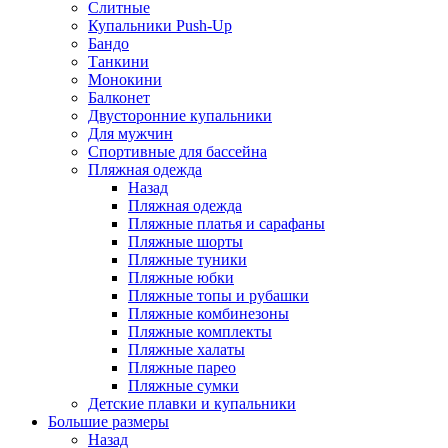
Слитные
Купальники Push-Up
Бандо
Танкини
Монокини
Балконет
Двусторонние купальники
Для мужчин
Спортивные для бассейна
Пляжная одежда
Назад
Пляжная одежда
Пляжные платья и сарафаны
Пляжные шорты
Пляжные туники
Пляжные юбки
Пляжные топы и рубашки
Пляжные комбинезоны
Пляжные комплекты
Пляжные халаты
Пляжные парео
Пляжные сумки
Детские плавки и купальники
Большие размеры
Назад