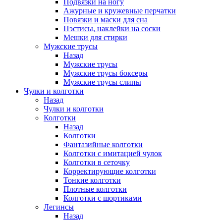
Подвязки на ногу
Ажурные и кружевные перчатки
Повязки и маски для сна
Пэстисы, наклейки на соски
Мешки для стирки
Мужские трусы
Назад
Мужские трусы
Мужские трусы боксеры
Мужские трусы слипы
Чулки и колготки
Назад
Чулки и колготки
Колготки
Назад
Колготки
Фантазийные колготки
Колготки с имитацией чулок
Колготки в сеточку
Корректирующие колготки
Тонкие колготки
Плотные колготки
Колготки с шортиками
Легинсы
Назад