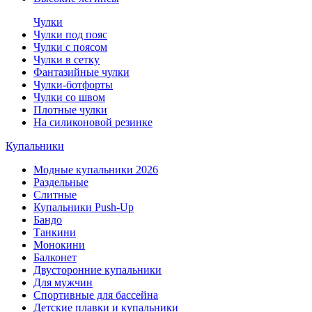
Чулки
Чулки под пояс
Чулки с поясом
Чулки в сетку
Фантазийные чулки
Чулки-ботфорты
Чулки со швом
Плотные чулки
На силиконовой резинке
Купальники
Модные купальники 2026
Раздельные
Слитные
Купальники Push-Up
Бандо
Танкини
Монокини
Балконет
Двусторонние купальники
Для мужчин
Спортивные для бассейна
Детские плавки и купальники