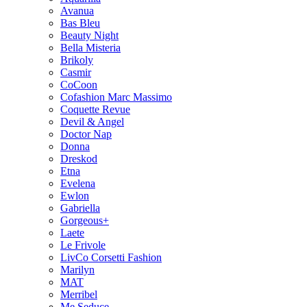
Avanua
Bas Bleu
Beauty Night
Bella Misteria
Brikoly
Casmir
CoCoon
Cofashion Marc Massimo
Coquette Revue
Devil & Angel
Doctor Nap
Donna
Dreskod
Etna
Evelena
Ewlon
Gabriella
Gorgeous+
Laete
Le Frivole
LivCo Corsetti Fashion
Marilyn
MAT
Merribel
Me Seduce