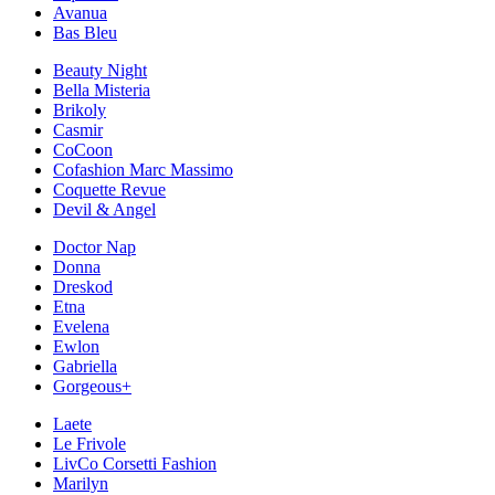
Avanua
Bas Bleu
Beauty Night
Bella Misteria
Brikoly
Casmir
CoCoon
Cofashion Marc Massimo
Coquette Revue
Devil & Angel
Doctor Nap
Donna
Dreskod
Etna
Evelena
Ewlon
Gabriella
Gorgeous+
Laete
Le Frivole
LivCo Corsetti Fashion
Marilyn