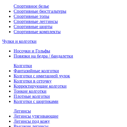
Спортивное белье
Спортивные бюстгальтеры
Спортивные топы
Спортивные леггинсы
Спортивные шорты
Спортивные комплекты
Чулки и колготки
Носочки и Гольфы
Повязки на бедра / бандалетки
Колготки
Фантазийные колготки
Колготки с имитацией чулок
Колготки в сеточку
Корректирующие колготки
Тонкие колготки
Плотные колготки
Колготки с шортиками
Легинсы
Легинсы утягивающие
Легинсы под кожу
Высокие легинсы