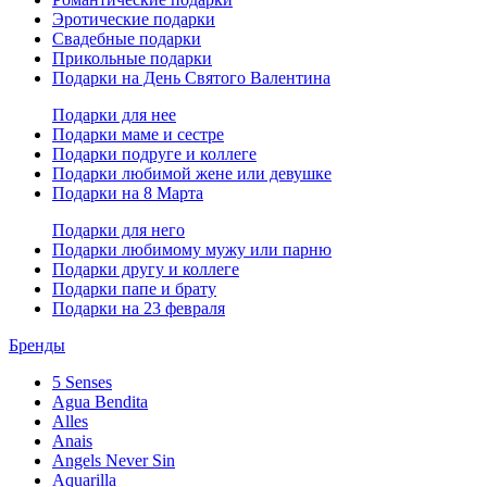
Эротические подарки
Свадебные подарки
Прикольные подарки
Подарки на День Святого Валентина
Подарки для нее
Подарки маме и сестре
Подарки подруге и коллеге
Подарки любимой жене или девушке
Подарки на 8 Марта
Подарки для него
Подарки любимому мужу или парню
Подарки другу и коллеге
Подарки папе и брату
Подарки на 23 февраля
Бренды
5 Senses
Agua Bendita
Alles
Anais
Angels Never Sin
Aquarilla