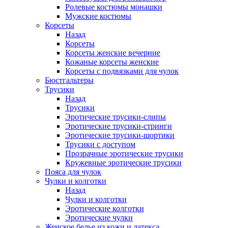
Ролевые костюмы монашки
Мужские костюмы
Корсеты
Назад
Корсеты
Корсеты женские вечерние
Кожаные корсеты женские
Корсеты с подвязками для чулок
Бюстгальтеры
Трусики
Назад
Трусики
Эротические трусики-слипы
Эротические трусики-стринги
Эротические трусики-шортики
Трусики с доступом
Прозрачные эротические трусики
Кружевные эротические трусики
Пояса для чулок
Чулки и колготки
Назад
Чулки и колготки
Эротические колготки
Эротические чулки
Женское белье из кожи и латекса