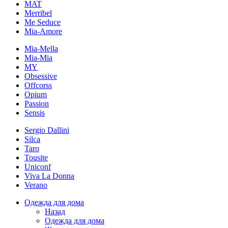
MAT
Merribel
Me Seduce
Mia-Amore
Mia-Mella
Mia-Mia
MY
Obsessive
Offcorss
Opium
Passion
Sensis
Sergio Dallini
Silca
Taro
Tousite
Uniconf
Viva La Donna
Verano
Одежда для дома
Назад
Одежда для дома