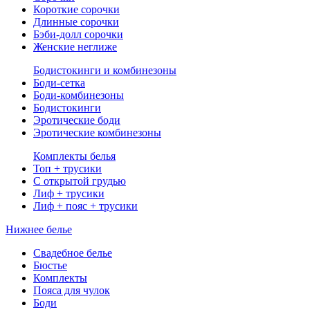
Короткие сорочки
Длинные сорочки
Бэби-долл сорочки
Женские неглиже
Бодистокинги и комбинезоны
Боди-сетка
Боди-комбинезоны
Бодистокинги
Эротические боди
Эротические комбинезоны
Комплекты белья
Топ + трусики
С открытой грудью
Лиф + трусики
Лиф + пояс + трусики
Нижнее белье
Свадебное белье
Бюстье
Комплекты
Пояса для чулок
Боди