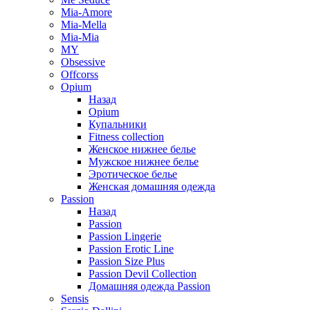
Mia-Amore
Mia-Mella
Mia-Mia
MY
Obsessive
Offcorss
Opium
Назад
Opium
Купальники
Fitness collection
Женское нижнее белье
Мужское нижнее белье
Эротическое белье
Женская домашняя одежда
Passion
Назад
Passion
Passion Lingerie
Passion Erotic Line
Passion Size Plus
Passion Devil Collection
Домашняя одежда Passion
Sensis