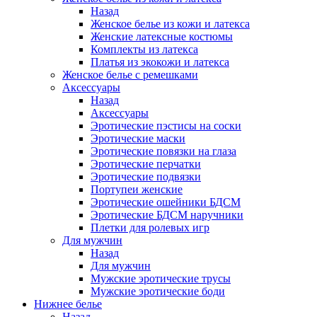
Назад
Женское белье из кожи и латекса
Женские латексные костюмы
Комплекты из латекса
Платья из экокожи и латекса
Женское белье с ремешками
Аксессуары
Назад
Аксессуары
Эротические пэстисы на соски
Эротические маски
Эротические повязки на глаза
Эротические перчатки
Эротические подвязки
Портупеи женские
Эротические ошейники БДСМ
Эротические БДСМ наручники
Плетки для ролевых игр
Для мужчин
Назад
Для мужчин
Мужские эротические трусы
Мужские эротические боди
Нижнее белье
Назад