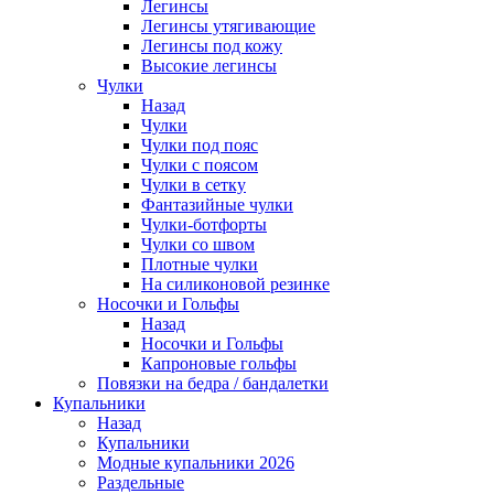
Легинсы
Легинсы утягивающие
Легинсы под кожу
Высокие легинсы
Чулки
Назад
Чулки
Чулки под пояс
Чулки с поясом
Чулки в сетку
Фантазийные чулки
Чулки-ботфорты
Чулки со швом
Плотные чулки
На силиконовой резинке
Носочки и Гольфы
Назад
Носочки и Гольфы
Капроновые гольфы
Повязки на бедра / бандалетки
Купальники
Назад
Купальники
Модные купальники 2026
Раздельные