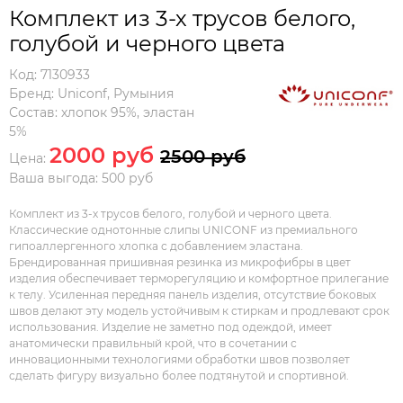
Комплект из 3-х трусов белого,
голубой и черного цвета
Код:
7130933
Бренд:
Uniconf
,
Румыния
Состав:
хлопок 95%, эластан
5%
2000 руб
2500 руб
Цена:
Ваша выгода: 500 руб
Комплект из 3-х трусов белого, голубой и черного цвета.
Классические однотонные слипы UNICONF из премиального
гипоаллергенного хлопка с добавлением эластана.
Брендированная пришивная резинка из микрофибры в цвет
изделия обеспечивает терморегуляцию и комфортное прилегание
к телу. Усиленная передняя панель изделия, отсутствие боковых
швов делают эту модель устойчивым к стиркам и продлевают срок
использования. Изделие не заметно под одеждой, имеет
анатомически правильный крой, что в сочетании с
инновационными технологиями обработки швов позволяет
сделать фигуру визуально более подтянутой и спортивной.