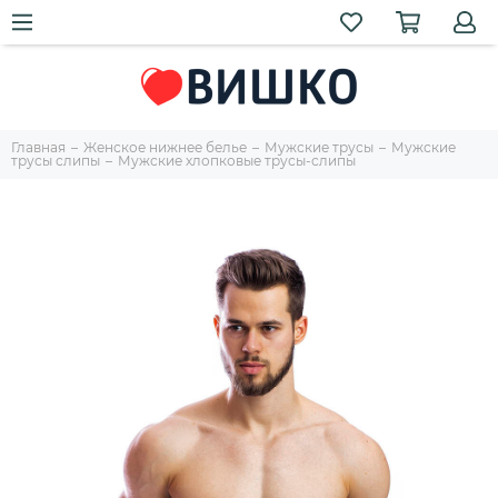
Главная
Женское нижнее белье
Мужские трусы
Мужские
трусы слипы
Мужские хлопковые трусы-слипы