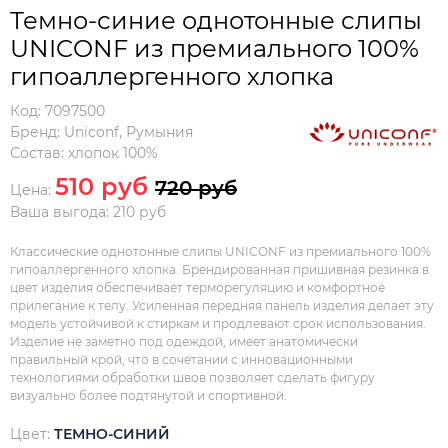
Темно-синие однотонные слипы
UNICONF из премиального 100%
гипоаллергенного хлопка
Код:
7097500
Бренд:
Uniconf
,
Румыния
Состав:
хлопок 100%
510 руб
720 руб
Цена:
Ваша выгода: 210 руб
Классические однотонные слипы UNICONF из премиального 100%
гипоаллергенного хлопка. Брендированная пришивная резинка в
цвет изделия обеспечивает терморегуляцию и комфортное
прилегание к телу. Усиленная передняя панель изделия делает эту
модель устойчивой к стиркам и продлевают срок использования.
Изделие не заметно под одеждой, имеет анатомически
правильный крой, что в сочетании с инновационными
технологиями обработки швов позволяет сделать фигуру
визуально более подтянутой и спортивной.
Цвет:
ТЕМНО-СИНИЙ