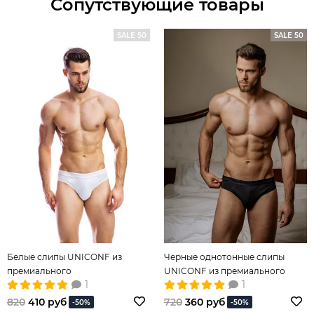
Сопутствующие товары
SALE 50
SALE 50
Белые слипы UNICONF из
Черные однотонные слипы
премиального
UNICONF из премиального
1
1
гипоаллергенного хлопка
100% гипоаллергенного хлопка
820
410 руб
720
360 руб
-50%
-50%