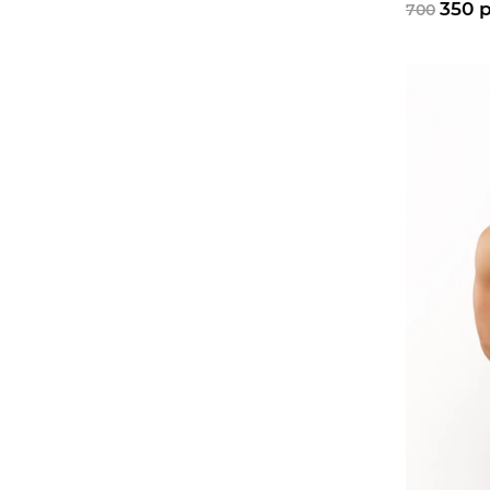
добавление
350 
700