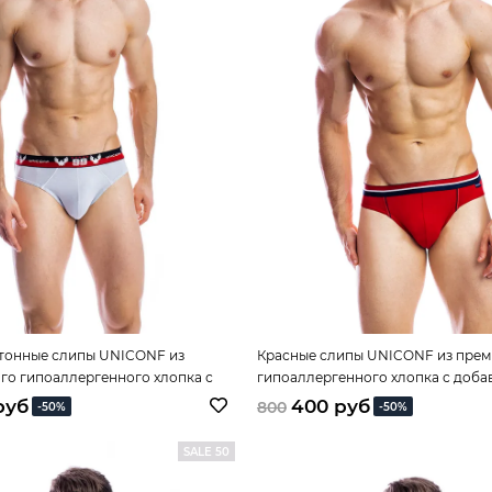
тонные слипы UNICONF из
Красные слипы UNICONF из прем
го гипоаллергенного хлопка с
гипоаллергенного хлопка с доб
м эластана
эластана
руб
400 руб
800
-50%
-50%
SALE 50