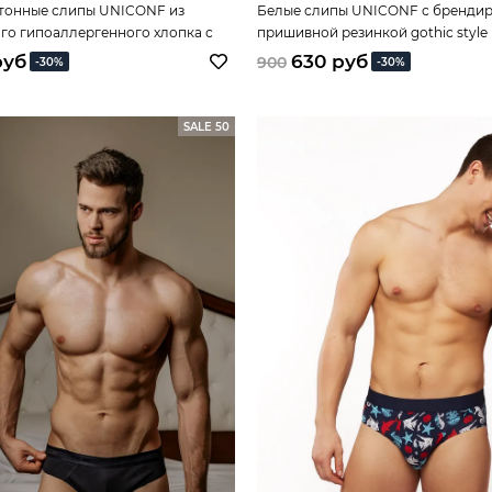
тонные слипы UNICONF из
Белые слипы UNICONF с бренди
го гипоаллергенного хлопка с
пришивной резинкой gothic style
м эластана
руб
630 руб
900
-30%
-30%
SALE 50