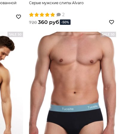
рованной
Серые мужские слипы Alvaro
2
360 руб
720
-50%
SALE 50
SALE 50