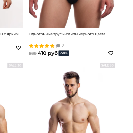
ы с ярким
Однотонные трусы-слипы черного цвета
2
410 руб
820
-50%
SALE 30
SALE 30