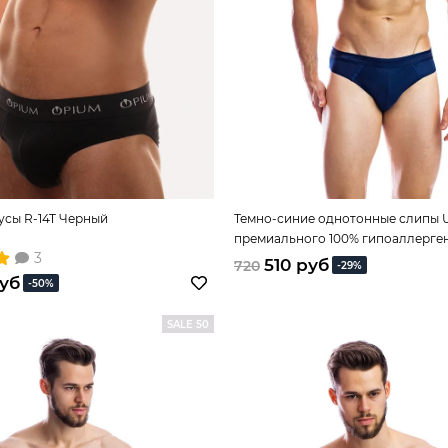
усы R-14T Черный
Темно-синие однотонные слипы 
премиального 100% гипоаллерге
3
хлопка
510 руб
720
-29%
руб
-50%
SALE 50