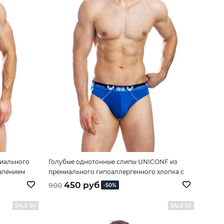
иального
Голубые однотонные слипы UNICONF из
авлением
премиального гипоаллергенного хлопка с
добавлением эластана
450 руб
900
-50%
SALE 50
SALE 50