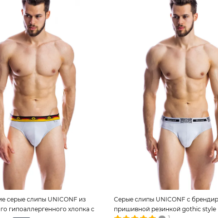
ие серые слипы UNICONF из
Серые слипы UNICONF с бренди
го гипоаллергенного хлопка с
пришивной резинкой gothic style