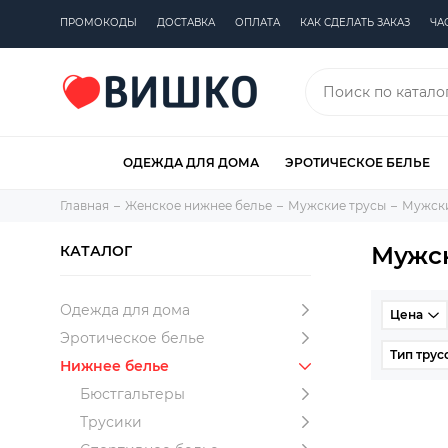
ПРОМОКОДЫ
ДОСТАВКА
ОПЛАТА
КАК СДЕЛАТЬ ЗАКАЗ
ЧА
ОДЕЖДА ДЛЯ ДОМА
ЭРОТИЧЕСКОЕ БЕЛЬЕ
Главная
Женское нижнее белье
Мужские трусы
Мужски
Мужск
КАТАЛОГ
Одежда для дома
Цена
Эротическое белье
Тип трус
Нижнее белье
Бюстгальтеры
Трусики