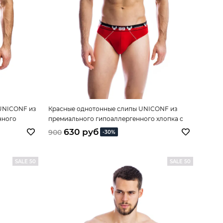
UNICONF из
Красные однотонные слипы UNICONF из
нного
премиального гипоаллергенного хлопка с
добавлением эластана
630 руб
900
-30%
SALE 50
SALE 50