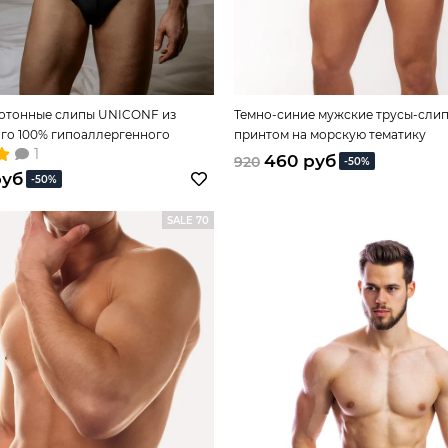
отонные слипы UNICONF из
Темно-синие мужские трусы-слип
го 100% гипоаллергенного
принтом на морскую тематику
1
460 руб
920
-50%
руб
-50%
SALE 70