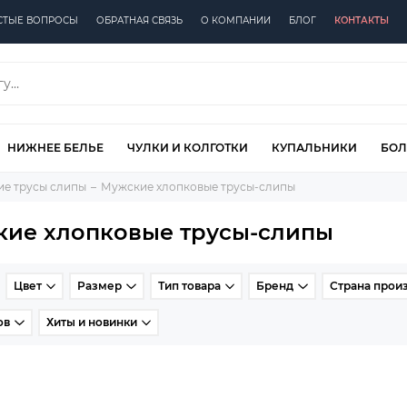
СТЫЕ ВОПРОСЫ
ОБРАТНАЯ СВЯЗЬ
О КОМПАНИИ
БЛОГ
КОНТАКТЫ
НИЖНЕЕ БЕЛЬЕ
ЧУЛКИ И КОЛГОТКИ
КУПАЛЬНИКИ
БОЛ
е трусы слипы
Мужские хлопковые трусы-слипы
ие хлопковые трусы-слипы
Цвет
Размер
Тип товара
Бренд
Страна прои
ов
Хиты и новинки