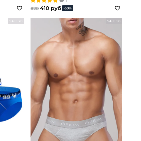
1
410 руб
820
-50%
SALE 20
SALE 50