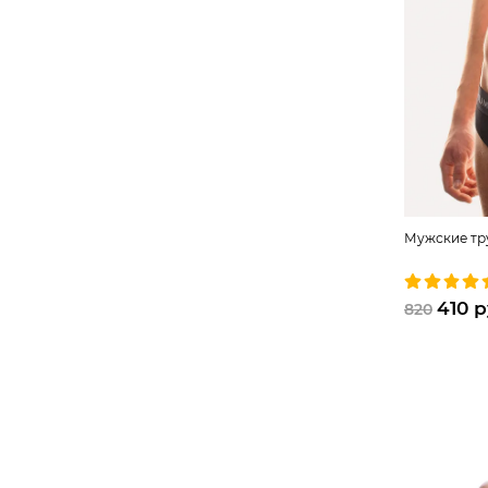
Мужские тр
410 
820