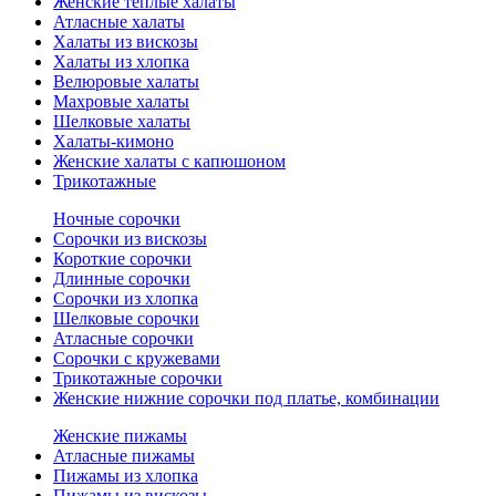
Женские теплые халаты
Атласные халаты
Халаты из вискозы
Халаты из хлопка
Велюровые халаты
Махровые халаты
Шелковые халаты
Халаты-кимоно
Женские халаты с капюшоном
Трикотажные
Ночные сорочки
Сорочки из вискозы
Короткие сорочки
Длинные сорочки
Сорочки из хлопка
Шелковые сорочки
Атласные сорочки
Сорочки с кружевами
Трикотажные сорочки
Женские нижние сорочки под платье, комбинации
Женские пижамы
Атласные пижамы
Пижамы из хлопка
Пижамы из вискозы