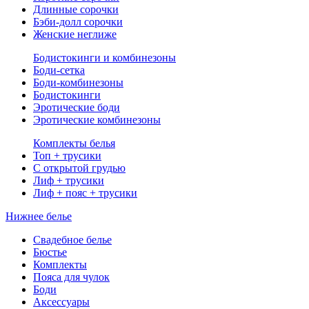
Длинные сорочки
Бэби-долл сорочки
Женские неглиже
Бодистокинги и комбинезоны
Боди-сетка
Боди-комбинезоны
Бодистокинги
Эротические боди
Эротические комбинезоны
Комплекты белья
Топ + трусики
С открытой грудью
Лиф + трусики
Лиф + пояс + трусики
Нижнее белье
Свадебное белье
Бюстье
Комплекты
Пояса для чулок
Боди
Аксессуары