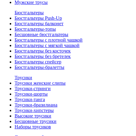
Мужские трусы
Бюстгальтеры
Бюстгальтеры Push-Up
Бюстгальтеры балконет
Бюстгальтеры-топы
Бесшовные бюстгальтеры
Бюстгальтеры с плотной чашкой
Бюстгальтеры с мягкой чашкой
Бюстгальтеры без косточек
Бюстгальтеры без бретелек
Бюстгальтеры спейсер
Бюстгальтеры-бралетты
Трусики
Трусики женские слипы
Трусики-стринги
Трусики-шорты
Трусики-танга
Трусики-бразилиана
Трусики-хипстеры
Высокие трусики
Бесшовные трусики
Наборы трусиков