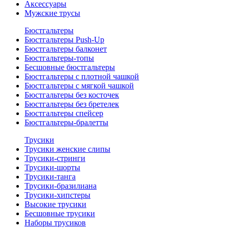
Аксессуары
Мужские трусы
Бюстгальтеры
Бюстгальтеры Push-Up
Бюстгальтеры балконет
Бюстгальтеры-топы
Бесшовные бюстгальтеры
Бюстгальтеры с плотной чашкой
Бюстгальтеры с мягкой чашкой
Бюстгальтеры без косточек
Бюстгальтеры без бретелек
Бюстгальтеры спейсер
Бюстгальтеры-бралетты
Трусики
Трусики женские слипы
Трусики-стринги
Трусики-шорты
Трусики-танга
Трусики-бразилиана
Трусики-хипстеры
Высокие трусики
Бесшовные трусики
Наборы трусиков