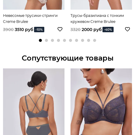
Невесомые трусики-стринги
Трусы-бразилиана с тонким
Creme Brulee
кружевом Creme Brulee
3900
3510 руб
3320
2000 руб
-10%
-40%
Сопутствующие товары