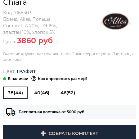
Chiara
Код:
7168303
Бренд:
Alles
,
Польша
Состав:
ПА 70%, ПЭ 15%,
эластан 10%, хлопок 5%
3860 руб
Цена:
Высокие кружевные трусики-слип Chiara серого цвета. Ластовица
хлопковая.
Цвет:
ГРАФИТ
Как определить размер?
38(44)
40(46)
46(52)
Бесплатная доставка от 5000 руб
СОБРАТЬ КОМПЛЕКТ