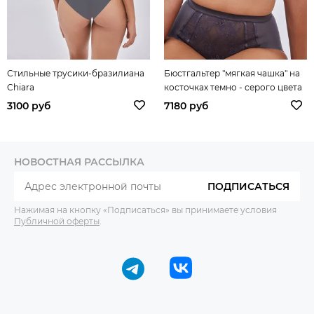
Стильные трусики-бразилиана
Бюстгальтер "мягкая чашка" на
Chiara
косточках темно - серого цвета
Chiara
3100 руб
7180 руб
НОВОСТНАЯ РАССЫЛКА
ПОДПИСАТЬСЯ
Нажимая на кнопку «Подписаться» вы принимаете условия
Публичной оферты
.