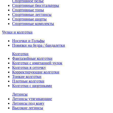
Спортивное белье
Спортивные бюстгальтеры
Спортивные топы
Спортивные леггинсы
Спортивные шорты
Спортивные комплекты
Чулки и колготки
Носочки и Гольфы
Повязки на бедра / бандалетки
Колготки
Фантазийные колготки
Колготки с имитацией чулок
Колготки в сеточку
Корректирующие колготки
Тонкие колготки
Плотные колготки
Колготки с шортиками
Легинсы
Легинсы утягивающие
Легинсы под кожу
Высокие легинсы