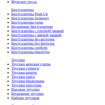
Мужские трусы
Бюстгальтеры
Бюстгальтеры Push-Up
Бюстгальтеры балконет
Бюстгальтеры-топы
Бесшовные бюстгальтеры
Бюстгальтеры с плотной чашкой
Бюстгальтеры с мягкой чашкой
Бюстгальтеры без косточек
Бюстгальтеры без бретелек
Бюстгальтеры спейсер
Бюстгальтеры-бралетты
Трусики
Трусики женские слипы
Трусики-стринги
Трусики-шорты
Трусики-танга
Трусики-бразилиана
Трусики-хипстеры
Высокие трусики
Бесшовные трусики
Наборы трусиков