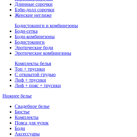
Длинные сорочки
Бэби-долл сорочки
Женские неглиже
Бодистокинги и комбинезоны
Боди-сетка
Боди-комбинезоны
Бодистокинги
Эротические боди
Эротические комбинезоны
Комплекты белья
Топ + трусики
С открытой грудью
Лиф + трусики
Лиф + пояс + трусики
Нижнее белье
Свадебное белье
Бюстье
Комплекты
Пояса для чулок
Боди
Аксессуары