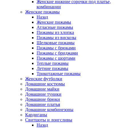
Женские нижние сорочки под платье,
комбинации
Женские пижамы
Назад
Женские пижамы
Атласные пижамы
Пижамы из хлопка
Пижамы из вискозы
Шелковые пижамы
Пижамы с брюками
Пижамы с бриджами
Пижамы с шортами
Теплые пижамы
Летние пижамы
Трикотажные пижамы
Женские футболки
Домашние костюмы
Домашние майки
Домашние туники
Домашние брюки
Домашние платья
Домашние комбинезоны
Кардиганы
Свитшоты и лонгсливы
Назад