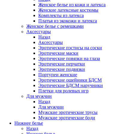
Женское белье из кожи и латекса
Женские латексные костюмы
Комплекты из латекса
Платья из экокожи и латекса
Женское белье с ремешками
Аксессуары
Назад
Аксессуары
Эротические пэстисы на соски
Эротические маски
Эротические повязки на глаза
Эротические перчатки
Эротические подвязки
Портупеи женские
Эротические ошейники БДСМ
Эротические БДСМ наручники
Плетки для ролевых игр
Для мужчин
Назад
Для мужчин
Мужские эротические трусы
Мужские эротические боди
Нижнее белье
Назад
Нижнее белье