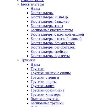
Бюстгальтеры
Назад
Бюстгальтеры
Бюстгальтеры Push-Up
Бюстгальтеры балконет
Бюстгальтеры-топы
Бесшовные бюстгальтеры
Бюстгальтеры с плотной чашкой
Бюстгальтеры с мягкой чашкой
Бюстгальтеры без косточек
Бюстгальтеры без бретелек
Бюстгальтеры спейсер
Бюстгальтеры-бралетты
Трусики
Назад
Трусики
Трусики женские слипы
Трусики-стринги
Трусики-шорты
Трусики-танга
Трусики-бразилиана
Трусики-хипстеры
Высокие трусики
Бесшовные трусики