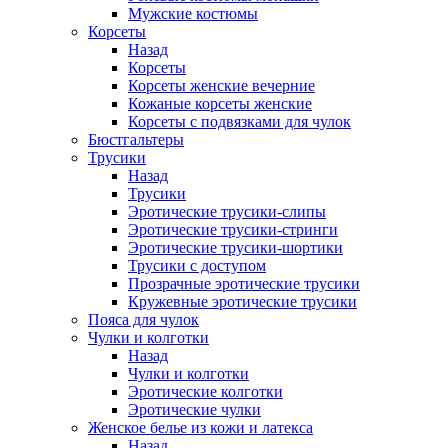
Мужские костюмы
Корсеты
Назад
Корсеты
Корсеты женские вечерние
Кожаные корсеты женские
Корсеты с подвязками для чулок
Бюстгальтеры
Трусики
Назад
Трусики
Эротические трусики-слипы
Эротические трусики-стринги
Эротические трусики-шортики
Трусики с доступом
Прозрачные эротические трусики
Кружевные эротические трусики
Пояса для чулок
Чулки и колготки
Назад
Чулки и колготки
Эротические колготки
Эротические чулки
Женское белье из кожи и латекса
Назад