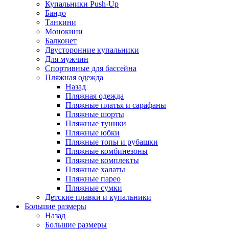
Купальники Push-Up
Бандо
Танкини
Монокини
Балконет
Двусторонние купальники
Для мужчин
Спортивные для бассейна
Пляжная одежда
Назад
Пляжная одежда
Пляжные платья и сарафаны
Пляжные шорты
Пляжные туники
Пляжные юбки
Пляжные топы и рубашки
Пляжные комбинезоны
Пляжные комплекты
Пляжные халаты
Пляжные парео
Пляжные сумки
Детские плавки и купальники
Большие размеры
Назад
Большие размеры