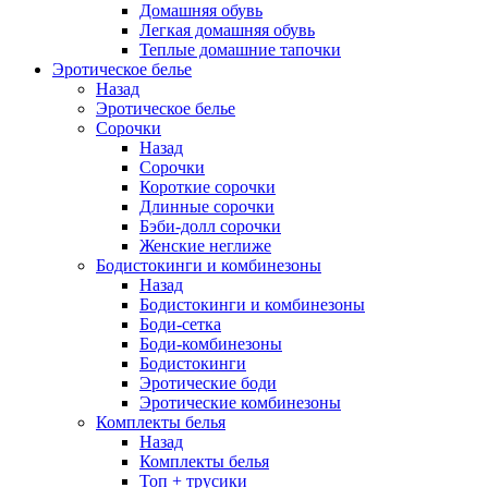
Домашняя обувь
Легкая домашняя обувь
Теплые домашние тапочки
Эротическое белье
Назад
Эротическое белье
Сорочки
Назад
Сорочки
Короткие сорочки
Длинные сорочки
Бэби-долл сорочки
Женские неглиже
Бодистокинги и комбинезоны
Назад
Бодистокинги и комбинезоны
Боди-сетка
Боди-комбинезоны
Бодистокинги
Эротические боди
Эротические комбинезоны
Комплекты белья
Назад
Комплекты белья
Топ + трусики