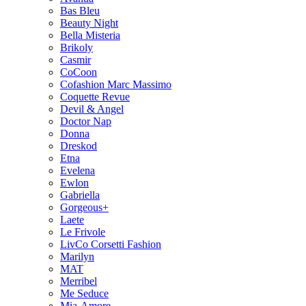
Bas Bleu
Beauty Night
Bella Misteria
Brikoly
Casmir
CoCoon
Cofashion Marc Massimo
Coquette Revue
Devil & Angel
Doctor Nap
Donna
Dreskod
Etna
Evelena
Ewlon
Gabriella
Gorgeous+
Laete
Le Frivole
LivCo Corsetti Fashion
Marilyn
MAT
Merribel
Me Seduce
Mia-Amore