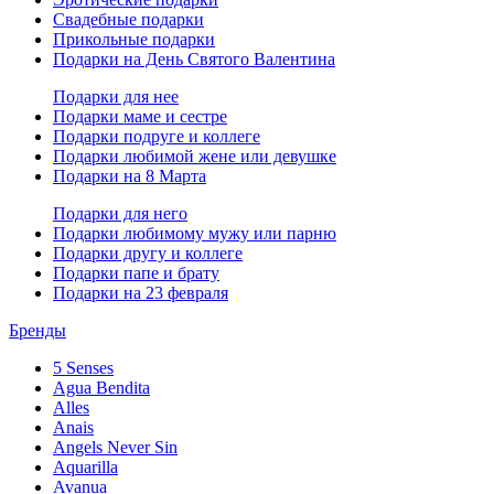
Свадебные подарки
Прикольные подарки
Подарки на День Святого Валентина
Подарки для нее
Подарки маме и сестре
Подарки подруге и коллеге
Подарки любимой жене или девушке
Подарки на 8 Марта
Подарки для него
Подарки любимому мужу или парню
Подарки другу и коллеге
Подарки папе и брату
Подарки на 23 февраля
Бренды
5 Senses
Agua Bendita
Alles
Anais
Angels Never Sin
Aquarilla
Avanua