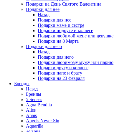
Подарки на День Святого Валентина
Подарки для нее
Назад
Подарки для нее
Подарки маме и сестре
Подарки подруге и коллеге
Подарки любимой жене или девушке
Подарки на 8 Марта
Подарки для него
Назад
Подарки для него
Подарки любимому мужу или парню
Подарки другу и коллеге
Подарки папе и брату
Подарки на 23 февраля
Бренды
Назад
Бренды
5 Senses
Agua Bendita
Alles
Anais
Angels Never Sin
Aquarilla
Avanua