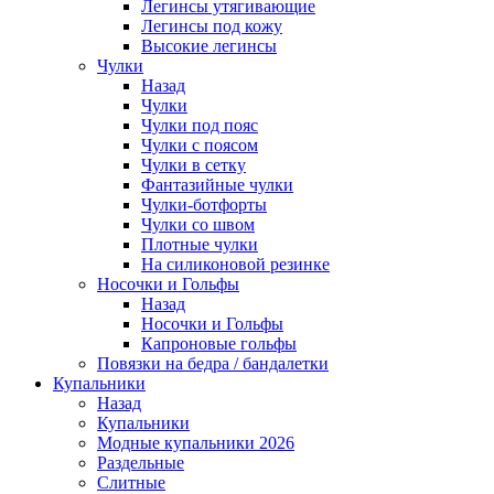
Легинсы утягивающие
Легинсы под кожу
Высокие легинсы
Чулки
Назад
Чулки
Чулки под пояс
Чулки с поясом
Чулки в сетку
Фантазийные чулки
Чулки-ботфорты
Чулки со швом
Плотные чулки
На силиконовой резинке
Носочки и Гольфы
Назад
Носочки и Гольфы
Капроновые гольфы
Повязки на бедра / бандалетки
Купальники
Назад
Купальники
Модные купальники 2026
Раздельные
Слитные