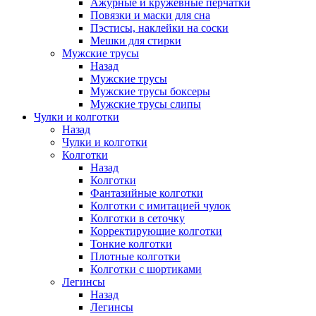
Ажурные и кружевные перчатки
Повязки и маски для сна
Пэстисы, наклейки на соски
Мешки для стирки
Мужские трусы
Назад
Мужские трусы
Мужские трусы боксеры
Мужские трусы слипы
Чулки и колготки
Назад
Чулки и колготки
Колготки
Назад
Колготки
Фантазийные колготки
Колготки с имитацией чулок
Колготки в сеточку
Корректирующие колготки
Тонкие колготки
Плотные колготки
Колготки с шортиками
Легинсы
Назад
Легинсы