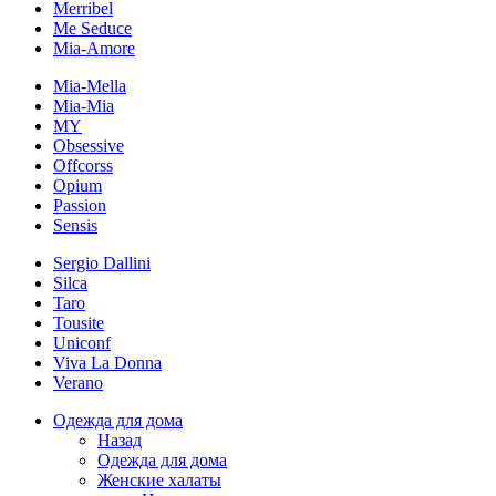
Merribel
Me Seduce
Mia-Amore
Mia-Mella
Mia-Mia
MY
Obsessive
Offcorss
Opium
Passion
Sensis
Sergio Dallini
Silca
Taro
Tousite
Uniconf
Viva La Donna
Verano
Одежда для дома
Назад
Одежда для дома
Женские халаты