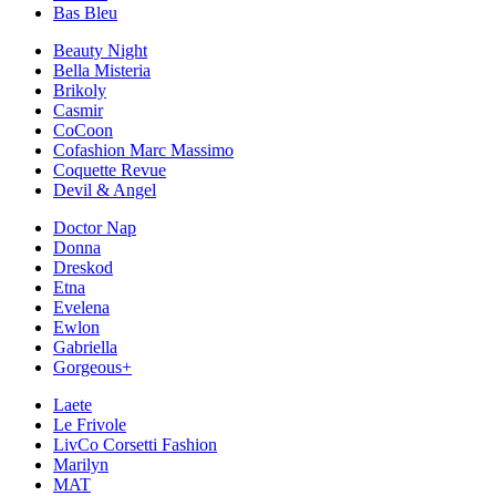
Bas Bleu
Beauty Night
Bella Misteria
Brikoly
Casmir
CoCoon
Cofashion Marc Massimo
Coquette Revue
Devil & Angel
Doctor Nap
Donna
Dreskod
Etna
Evelena
Ewlon
Gabriella
Gorgeous+
Laete
Le Frivole
LivCo Corsetti Fashion
Marilyn
MAT