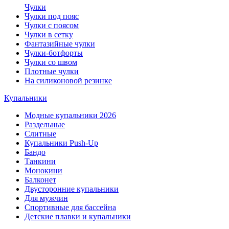
Чулки
Чулки под пояс
Чулки с поясом
Чулки в сетку
Фантазийные чулки
Чулки-ботфорты
Чулки со швом
Плотные чулки
На силиконовой резинке
Купальники
Модные купальники 2026
Раздельные
Слитные
Купальники Push-Up
Бандо
Танкини
Монокини
Балконет
Двусторонние купальники
Для мужчин
Спортивные для бассейна
Детские плавки и купальники