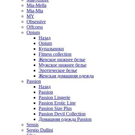
Mia-Mella
Mia-Mia
MY
Obsessive
Offcorss
Opium
Назад
Opium
Купальники
Fitness collection
Женское нижнее белье
Мужское нижнее белье
Эротическое белье
Женская домашняя одежда
Passion
Назад
Passion
Passion Lingerie
Passion Erotic Line
Passion Size Plus
Passion Devil Collection
Домашняя одежда Passion
Sensis
Sergio Dallini