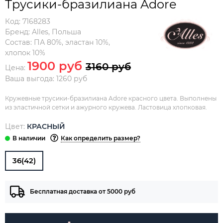
Трусики-бразилиана Adore
Код:
7168283
Бренд:
Alles
,
Польша
Состав:
ПА 80%, эластан 10%,
хлопок 10%
1900 руб
3160 руб
Цена:
Ваша выгода: 1260 руб
Кружевные трусики-бразилиана Adore красного цвета. Выполнены
из эластичной сетки и ажурного кружева. Ластовица хлопковая.
Цвет:
КРАСНЫЙ
Как определить размер?
36(42)
Бесплатная доставка от 5000 руб