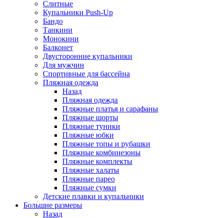
Слитные
Купальники Push-Up
Бандо
Танкини
Монокини
Балконет
Двусторонние купальники
Для мужчин
Спортивные для бассейна
Пляжная одежда
Назад
Пляжная одежда
Пляжные платья и сарафаны
Пляжные шорты
Пляжные туники
Пляжные юбки
Пляжные топы и рубашки
Пляжные комбинезоны
Пляжные комплекты
Пляжные халаты
Пляжные парео
Пляжные сумки
Детские плавки и купальники
Большие размеры
Назад