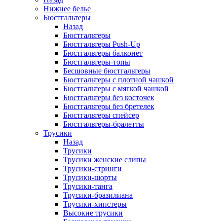
Нижнее белье
Бюстгальтеры
Назад
Бюстгальтеры
Бюстгальтеры Push-Up
Бюстгальтеры балконет
Бюстгальтеры-топы
Бесшовные бюстгальтеры
Бюстгальтеры с плотной чашкой
Бюстгальтеры с мягкой чашкой
Бюстгальтеры без косточек
Бюстгальтеры без бретелек
Бюстгальтеры спейсер
Бюстгальтеры-бралетты
Трусики
Назад
Трусики
Трусики женские слипы
Трусики-стринги
Трусики-шорты
Трусики-танга
Трусики-бразилиана
Трусики-хипстеры
Высокие трусики