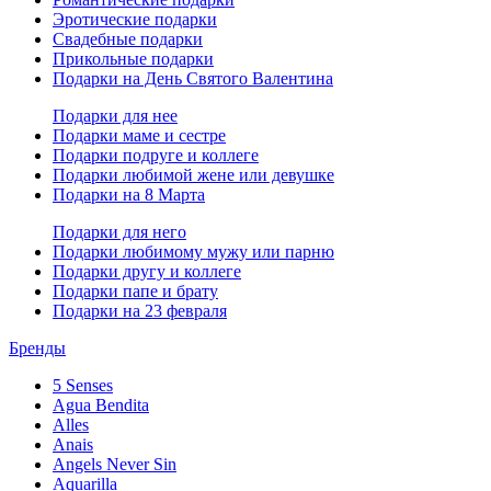
Эротические подарки
Свадебные подарки
Прикольные подарки
Подарки на День Святого Валентина
Подарки для нее
Подарки маме и сестре
Подарки подруге и коллеге
Подарки любимой жене или девушке
Подарки на 8 Марта
Подарки для него
Подарки любимому мужу или парню
Подарки другу и коллеге
Подарки папе и брату
Подарки на 23 февраля
Бренды
5 Senses
Agua Bendita
Alles
Anais
Angels Never Sin
Aquarilla