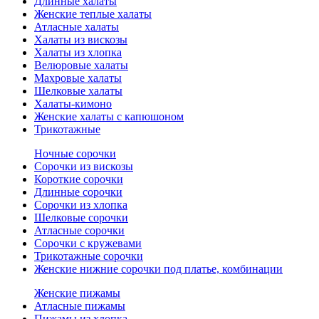
Длинные халаты
Женские теплые халаты
Атласные халаты
Халаты из вискозы
Халаты из хлопка
Велюровые халаты
Махровые халаты
Шелковые халаты
Халаты-кимоно
Женские халаты с капюшоном
Трикотажные
Ночные сорочки
Сорочки из вискозы
Короткие сорочки
Длинные сорочки
Сорочки из хлопка
Шелковые сорочки
Атласные сорочки
Сорочки с кружевами
Трикотажные сорочки
Женские нижние сорочки под платье, комбинации
Женские пижамы
Атласные пижамы
Пижамы из хлопка