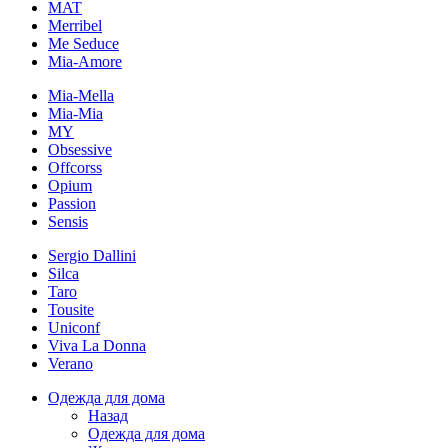
MAT
Merribel
Me Seduce
Mia-Amore
Mia-Mella
Mia-Mia
MY
Obsessive
Offcorss
Opium
Passion
Sensis
Sergio Dallini
Silca
Taro
Tousite
Uniconf
Viva La Donna
Verano
Одежда для дома
Назад
Одежда для дома