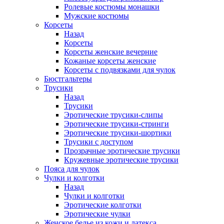
Ролевые костюмы монашки
Мужские костюмы
Корсеты
Назад
Корсеты
Корсеты женские вечерние
Кожаные корсеты женские
Корсеты с подвязками для чулок
Бюстгальтеры
Трусики
Назад
Трусики
Эротические трусики-слипы
Эротические трусики-стринги
Эротические трусики-шортики
Трусики с доступом
Прозрачные эротические трусики
Кружевные эротические трусики
Пояса для чулок
Чулки и колготки
Назад
Чулки и колготки
Эротические колготки
Эротические чулки
Женское белье из кожи и латекса