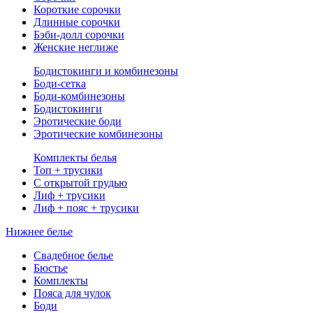
Короткие сорочки
Длинные сорочки
Бэби-долл сорочки
Женские неглиже
Бодистокинги и комбинезоны
Боди-сетка
Боди-комбинезоны
Бодистокинги
Эротические боди
Эротические комбинезоны
Комплекты белья
Топ + трусики
С открытой грудью
Лиф + трусики
Лиф + пояс + трусики
Нижнее белье
Свадебное белье
Бюстье
Комплекты
Пояса для чулок
Боди