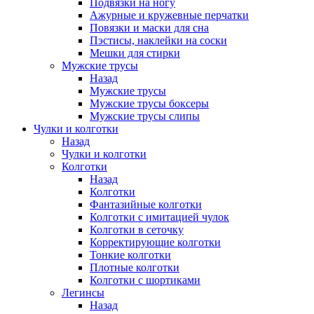
Подвязки на ногу
Ажурные и кружевные перчатки
Повязки и маски для сна
Пэстисы, наклейки на соски
Мешки для стирки
Мужские трусы
Назад
Мужские трусы
Мужские трусы боксеры
Мужские трусы слипы
Чулки и колготки
Назад
Чулки и колготки
Колготки
Назад
Колготки
Фантазийные колготки
Колготки с имитацией чулок
Колготки в сеточку
Корректирующие колготки
Тонкие колготки
Плотные колготки
Колготки с шортиками
Легинсы
Назад