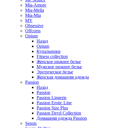
Mia-Amore
Mia-Mella
Mia-Mia
MY
Obsessive
Offcorss
Opium
Назад
Opium
Купальники
Fitness collection
Женское нижнее белье
Мужское нижнее белье
Эротическое белье
Женская домашняя одежда
Passion
Назад
Passion
Passion Lingerie
Passion Erotic Line
Passion Size Plus
Passion Devil Collection
Домашняя одежда Passion
Sensis