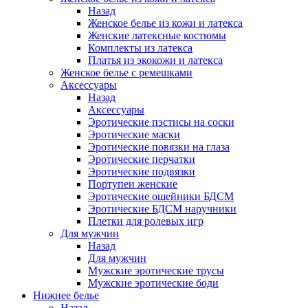
Назад
Женское белье из кожи и латекса
Женские латексные костюмы
Комплекты из латекса
Платья из экокожи и латекса
Женское белье с ремешками
Аксессуары
Назад
Аксессуары
Эротические пэстисы на соски
Эротические маски
Эротические повязки на глаза
Эротические перчатки
Эротические подвязки
Портупеи женские
Эротические ошейники БДСМ
Эротические БДСМ наручники
Плетки для ролевых игр
Для мужчин
Назад
Для мужчин
Мужские эротические трусы
Мужские эротические боди
Нижнее белье
Назад