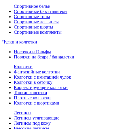
Спортивное белье
Спортивные бюстгальтеры
Спортивные топы
Спортивные леггинсы
Спортивные шорты
Спортивные комплекты
Чулки и колготки
Носочки и Гольфы
Повязки на бедра / бандалетки
Колготки
Фантазийные колготки
Колготки с имитацией чулок
Колготки в сеточку
Корректирующие колготки
Тонкие колготки
Плотные колготки
Колготки с шортиками
Легинсы
Легинсы утягивающие
Легинсы под кожу
Высокие легинсы