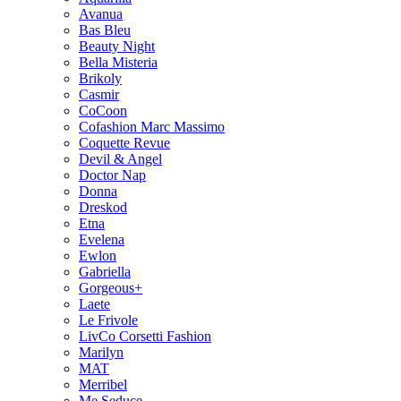
Avanua
Bas Bleu
Beauty Night
Bella Misteria
Brikoly
Casmir
CoCoon
Cofashion Marc Massimo
Coquette Revue
Devil & Angel
Doctor Nap
Donna
Dreskod
Etna
Evelena
Ewlon
Gabriella
Gorgeous+
Laete
Le Frivole
LivCo Corsetti Fashion
Marilyn
MAT
Merribel
Me Seduce