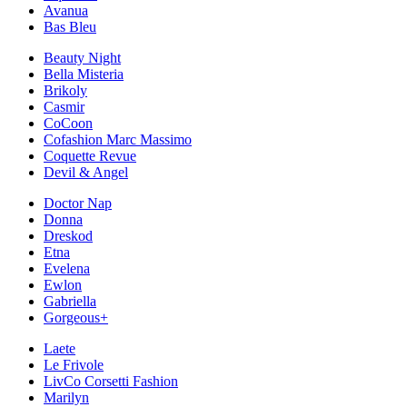
Avanua
Bas Bleu
Beauty Night
Bella Misteria
Brikoly
Casmir
CoCoon
Cofashion Marc Massimo
Coquette Revue
Devil & Angel
Doctor Nap
Donna
Dreskod
Etna
Evelena
Ewlon
Gabriella
Gorgeous+
Laete
Le Frivole
LivCo Corsetti Fashion
Marilyn