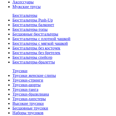
Аксессуары
Мужские трусы
Бюстгальтеры
Бюстгальтеры Push-Up
Бюстгальтеры балконет
Бюстгальтеры-топы
Бесшовные бюстгальтеры
Бюстгальтеры с плотной чашкой
Бюстгальтеры с мягкой чашкой
Бюстгальтеры без косточек
Бюстгальтеры без бретелек
Бюстгальтеры спейсер
Бюстгальтеры-бралетты
Трусики
Трусики женские слипы
Трусики-стринги
Трусики-шорты
Трусики-танга
Трусики-бразилиана
Трусики-хипстеры
Высокие трусики
Бесшовные трусики
Наборы трусиков