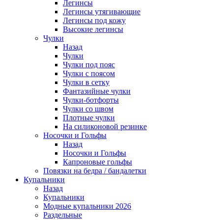
Легинсы
Легинсы утягивающие
Легинсы под кожу
Высокие легинсы
Чулки
Назад
Чулки
Чулки под пояс
Чулки с поясом
Чулки в сетку
Фантазийные чулки
Чулки-ботфорты
Чулки со швом
Плотные чулки
На силиконовой резинке
Носочки и Гольфы
Назад
Носочки и Гольфы
Капроновые гольфы
Повязки на бедра / бандалетки
Купальники
Назад
Купальники
Модные купальники 2026
Раздельные