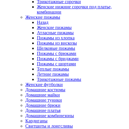
Трикотажные сорочки
Женские нижние сорочки под платье,
комбинации
Женские пижамы
Назад
Женские пижамы
Атласные пижамы
Пижамы из хлопка
Пижамы из вискозы
Шелковые пижамы
Пижамы с брюками
Пижамы с бриджами
Пижамы с шортами
Теплые пижамы
Летние пижамы
Трикотажные пижамы
Женские футболки
Домашние костюмы
Домашние майки
Домашние туники
Домашние брюки
Домашние платья
Домашние комбинезоны
Кардиганы
Свитшоты и лонгсливы