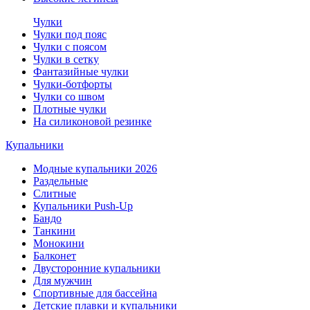
Чулки
Чулки под пояс
Чулки с поясом
Чулки в сетку
Фантазийные чулки
Чулки-ботфорты
Чулки со швом
Плотные чулки
На силиконовой резинке
Купальники
Модные купальники 2026
Раздельные
Слитные
Купальники Push-Up
Бандо
Танкини
Монокини
Балконет
Двусторонние купальники
Для мужчин
Спортивные для бассейна
Детские плавки и купальники