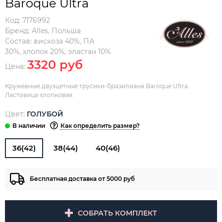
Baroque Ultra
Код:
7176992
Бренд:
Alles
,
Польша
Состав:
вискоза 40%, ПА
30%, хлопок 20%, эластан 10%
3320 руб
Цена:
Кружевные двухцетные трусики-бразилиана Baroque Ultra.
Ластовица хлопковая.
Цвет:
ГОЛУБОЙ
Как определить размер?
36(42)
38(44)
40(46)
Бесплатная доставка от 5000 руб
СОБРАТЬ КОМПЛЕКТ