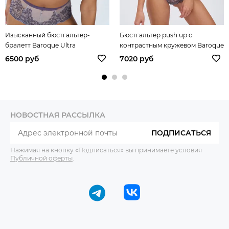
Изысканный бюстгальтер-
Бюстгальтер push up с
бралетт Baroque Ultra
контрастным кружевом Baroque
Ultra
6500 руб
7020 руб
НОВОСТНАЯ РАССЫЛКА
ПОДПИСАТЬСЯ
Нажимая на кнопку «Подписаться» вы принимаете условия
Публичной оферты
.