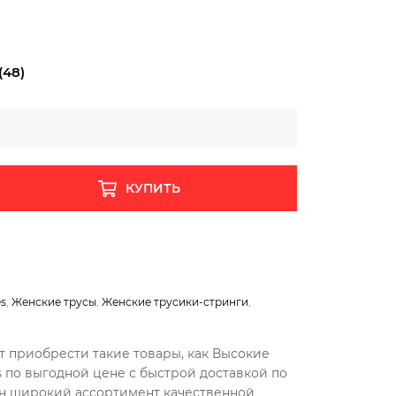
(48)
КУПИТЬ
es
,
Женские трусы
,
Женские трусики-стринги
,
т приобрести такие товары, как Высокие
s по выгодной цене с быстрой доставкой по
ен широкий ассортимент качественной