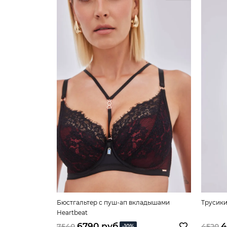
Бюстгальтер с пуш-ап вкладышами
Трусики
Heartbeat
6790 руб
4
7540
4520
-10%