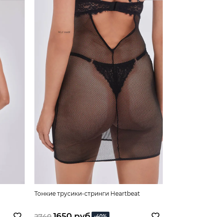
Тонкие трусики-стринги Heartbeat
Полупрозрачн
Heartbeat
1650 руб
6850 
2740
8560
-40%