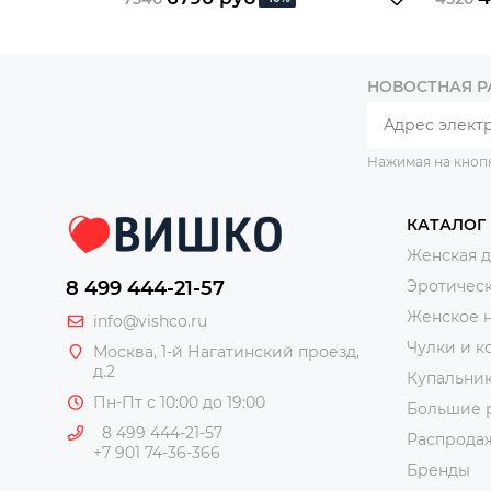
НОВОСТНАЯ 
Нажимая на кноп
КАТАЛОГ
Женская 
8 499 444-21-57
Эротическ
Женское 
info@vishco.ru
Чулки и к
Москва
, 1-й Нагатинский проезд,
д.2
Купальни
Пн-Пт с 10:00 до 19:00
Большие 
8 499 444-21-57
Распрода
+7 901 74-36-366
Бренды