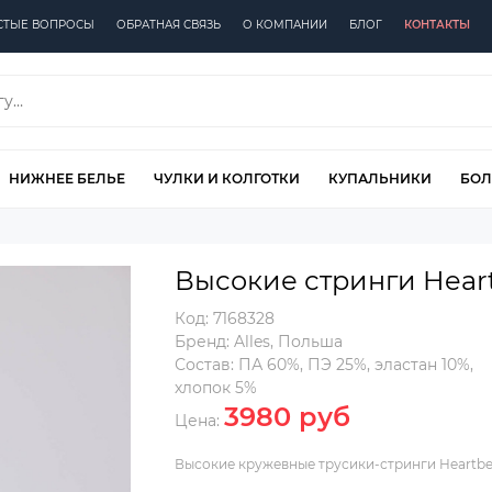
СТЫЕ ВОПРОСЫ
ОБРАТНАЯ СВЯЗЬ
О КОМПАНИИ
БЛОГ
КОНТАКТЫ
НИЖНЕЕ БЕЛЬЕ
ЧУЛКИ И КОЛГОТКИ
КУПАЛЬНИКИ
БОЛ
Высокие стринги Hear
Код:
7168328
Бренд:
Alles
,
Польша
Состав:
ПА 60%, ПЭ 25%, эластан 10%,
хлопок 5%
3980 руб
Цена:
Высокие кружевные трусики-стринги Heartbea