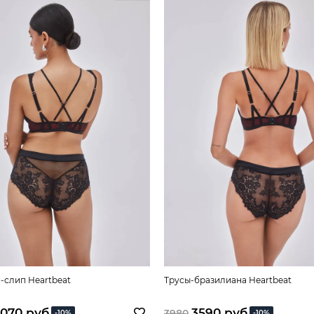
-слип Heartbeat
Трусы-бразилиана Heartbeat
070 руб
3590 руб
3980
-10%
-10%