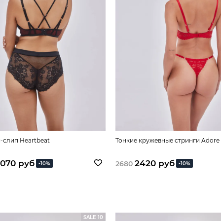
-слип Heartbeat
Тонкие кружевные стринги Adore
070 руб
2420 руб
2680
-10%
-10%
SALE 10