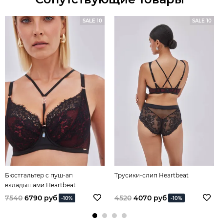
SALE 10
SALE 10
Бюстгальтер с пуш-ап
Трусики-слип Heartbeat
вкладышами Heartbeat
7540
6790 руб
4520
4070 руб
-10%
-10%