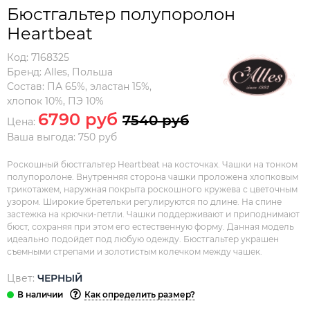
Бюстгальтер полупоролон
Heartbeat
Код:
7168325
Бренд:
Alles
,
Польша
Состав:
ПА 65%, эластан 15%,
хлопок 10%, ПЭ 10%
6790 руб
7540 руб
Цена:
Ваша выгода: 750 руб
Роскошный бюстгальтер Heartbeat на косточках. Чашки на тонком
полупоролоне. Внутренняя сторона чашки проложена хлопковым
трикотажем, наружная покрыта роскошного кружева с цветочным
узором. Широкие бретельки регулируются по длине. На спине
застежка на крючки-петли. Чашки поддерживают и приподнимают
бюст, сохраняя при этом его естественную форму. Данная модель
идеально подойдет под любую одежду. Бюстгальтер украшен
съемными стрепами и золотистым колечком между чашек.
Цвет:
ЧЕРНЫЙ
Как определить размер?