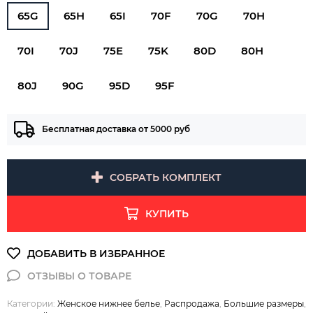
65G
65H
65I
70F
70G
70H
70I
70J
75E
75K
80D
80H
80J
90G
95D
95F
Бесплатная доставка от 5000 руб
СОБРАТЬ КОМПЛЕКТ
КУПИТЬ
Категории:
Женское нижнее белье
,
Распродажа
,
Большие размеры
,