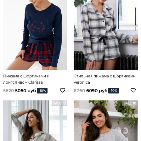
Пижама с шортиками и
Стильная пижама с шортиками
лонгсливом Clarissa
Veronica
5620
5060 руб
6760
6090 руб
-10%
-10%
SALE 10
SALE 10