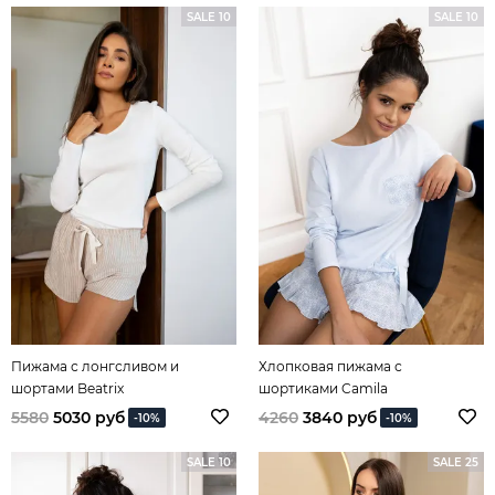
SALE 10
SALE 10
Пижама с лонгсливом и
Хлопковая пижама с
шортами Beatrix
шортиками Camila
5580
5030 руб
4260
3840 руб
-10%
-10%
SALE 10
SALE 25