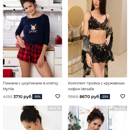
Пижама с шортиками в клетку
Комплект-тройка с кружевным
Myrtle
лифом Versalle
4120
3710 руб
11560
8670 руб
-10%
-25%
SALE 10
SALE 10