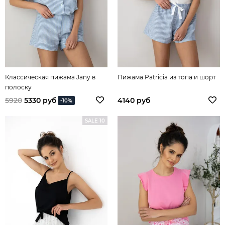
Классическая пижама Jany в
Пижама Patricia из топа и шорт
полоску
5920
5330 руб
4140 руб
-10%
SALE 10