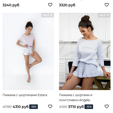
3240 руб
3320 руб
SALE 10
SALE 10
Пижама с шортиками Estera
Пижама с шортами и
лонгсливом Angela
4780
4310 руб
4120
3710 руб
-10%
-10%