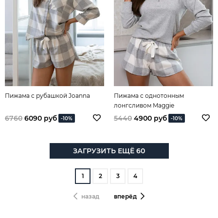
Пижама с рубашкой Joanna
Пижама с однотонным
лонгсливом Maggie
6760
6090 руб
5440
4900 руб
-10%
-10%
ЗАГРУЗИТЬ ЕЩЁ 60
1
2
3
4
назад
вперёд