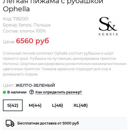
Легкая пижама с рубашкой
Ophella
Код:
7182001
Бренд:
Sensis
,
Польша
Состав:
хлопок 100%
6560 руб
Цена:
Стильный летний комплект Ophella состоит рубашки и шорт
прямого кроя. Рубашка на пуговицах, декорирована принтом
`полоска`. Шортики декорированы романтичным минималистичным
цветочным принтом. Пижама идеально подходит для сна и
домашнего отдыха.
Цвет:
ЖЕЛТО-ЗЕЛЕНЫЙ
Как определить размер?
S(42)
M(44)
L(46)
XL(48)
Бесплатная доставка от 5000 руб