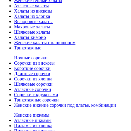
Женские теплые халаты
Атласные халаты
Халаты из вискозы
Халаты из хлопка
Велюровые халаты
Махровые халаты
Шелковые халаты
Халаты-кимоно
Женские халаты с капюшоном
Трикотажные
Ночные сорочки
Сорочки из вискозы
Короткие сорочки
Длинные сорочки
Сорочки из хлопка
Шелковые сорочки
Атласные сорочки
Сорочки с кружевами
Трикотажные сорочки
Женские нижние сорочки под платье, комбинации
Женские пижамы
Атласные пижамы
Пижамы из хлопка
Пижамы из вискозы