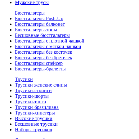
Мужские трусы
Бюстгальтеры
Бюстгальтеры Push-Up
Бюстгальтеры балконет
Бюстгальтеры-топы
Бесшовные бюстгальтеры
Бюстгальтеры с плотной чашкой
Бюстгальтеры с мягкой чашкой
Бюстгальтеры без косточек
Бюстгальтеры без бретелек
Бюстгальтеры спейсер
Бюстгальтеры-бралетты
Трусики
Трусики женские слипы
Трусики-стринги
Трусики-шорты
Трусики-танга
Трусики-бразилиана
Трусики-хипстеры
Высокие трусики
Бесшовные трусики
Наборы трусиков