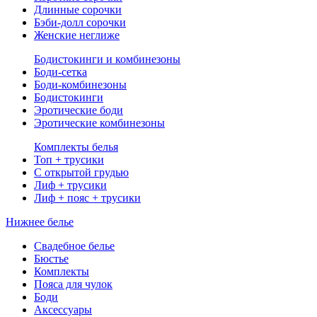
Длинные сорочки
Бэби-долл сорочки
Женские неглиже
Бодистокинги и комбинезоны
Боди-сетка
Боди-комбинезоны
Бодистокинги
Эротические боди
Эротические комбинезоны
Комплекты белья
Топ + трусики
С открытой грудью
Лиф + трусики
Лиф + пояс + трусики
Нижнее белье
Свадебное белье
Бюстье
Комплекты
Пояса для чулок
Боди
Аксессуары