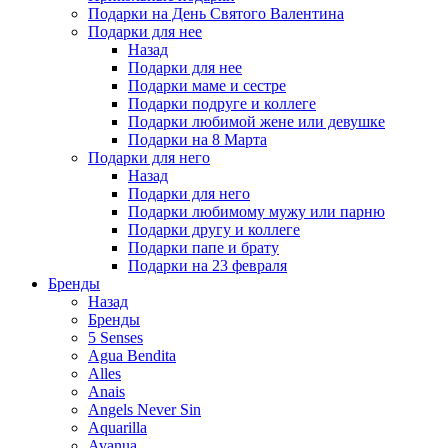
Подарки на День Святого Валентина
Подарки для нее
Назад
Подарки для нее
Подарки маме и сестре
Подарки подруге и коллеге
Подарки любимой жене или девушке
Подарки на 8 Марта
Подарки для него
Назад
Подарки для него
Подарки любимому мужу или парню
Подарки другу и коллеге
Подарки папе и брату
Подарки на 23 февраля
Бренды
Назад
Бренды
5 Senses
Agua Bendita
Alles
Anais
Angels Never Sin
Aquarilla
Avanua