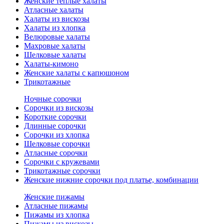
Женские теплые халаты
Атласные халаты
Халаты из вискозы
Халаты из хлопка
Велюровые халаты
Махровые халаты
Шелковые халаты
Халаты-кимоно
Женские халаты с капюшоном
Трикотажные
Ночные сорочки
Сорочки из вискозы
Короткие сорочки
Длинные сорочки
Сорочки из хлопка
Шелковые сорочки
Атласные сорочки
Сорочки с кружевами
Трикотажные сорочки
Женские нижние сорочки под платье, комбинации
Женские пижамы
Атласные пижамы
Пижамы из хлопка
Пижамы из вискозы