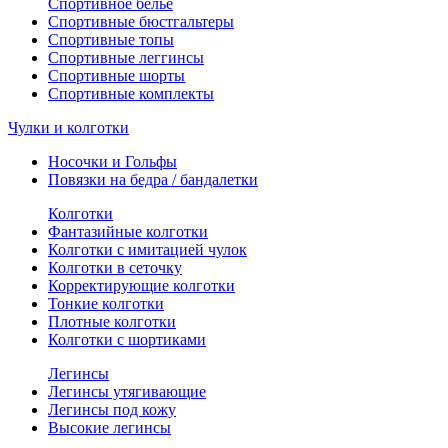
Спортивное белье
Спортивные бюстгальтеры
Спортивные топы
Спортивные леггинсы
Спортивные шорты
Спортивные комплекты
Чулки и колготки
Носочки и Гольфы
Повязки на бедра / бандалетки
Колготки
Фантазийные колготки
Колготки с имитацией чулок
Колготки в сеточку
Корректирующие колготки
Тонкие колготки
Плотные колготки
Колготки с шортиками
Легинсы
Легинсы утягивающие
Легинсы под кожу
Высокие легинсы