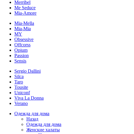
Merribel
Me Seduce
Mia-Amore
Mia-Mella
Mia-Mia
MY
Obsessive
Offcorss
Opium
Passion
Sensis
Sergio Dallini
Silca
Taro
Tousite
Uniconf
Viva La Donna
Verano
Одежда для дома
Назад
Одежда для дома
Женские халаты