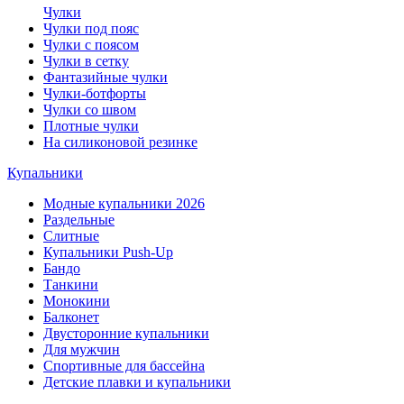
Чулки
Чулки под пояс
Чулки с поясом
Чулки в сетку
Фантазийные чулки
Чулки-ботфорты
Чулки со швом
Плотные чулки
На силиконовой резинке
Купальники
Модные купальники 2026
Раздельные
Слитные
Купальники Push-Up
Бандо
Танкини
Монокини
Балконет
Двусторонние купальники
Для мужчин
Спортивные для бассейна
Детские плавки и купальники