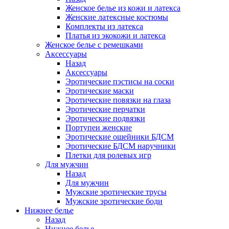
Женское белье из кожи и латекса
Женские латексные костюмы
Комплекты из латекса
Платья из экокожи и латекса
Женское белье с ремешками
Аксессуары
Назад
Аксессуары
Эротические пэстисы на соски
Эротические маски
Эротические повязки на глаза
Эротические перчатки
Эротические подвязки
Портупеи женские
Эротические ошейники БДСМ
Эротические БДСМ наручники
Плетки для ролевых игр
Для мужчин
Назад
Для мужчин
Мужские эротические трусы
Мужские эротические боди
Нижнее белье
Назад
Нижнее белье