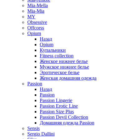
Mia-Mella
Mia-Mia
MY
Obsessive
Offcorss
Opium
Назад
Opium
Купальники
Fitness collection
Женское нижнее белье
Мужское нижнее белье
Эротическое белье
Женская домашняя одежда
Passion
Назад
Passion
Passion Lingerie
Passion Erotic Line
Passion Size Plus
Passion Devil Collection
Домашняя одежда Passion
Sensis
Sergio Dallini