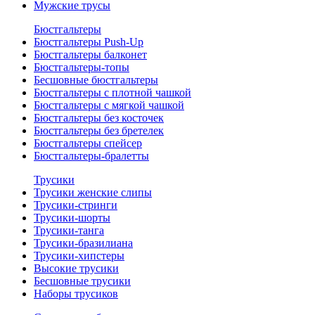
Мужские трусы
Бюстгальтеры
Бюстгальтеры Push-Up
Бюстгальтеры балконет
Бюстгальтеры-топы
Бесшовные бюстгальтеры
Бюстгальтеры с плотной чашкой
Бюстгальтеры с мягкой чашкой
Бюстгальтеры без косточек
Бюстгальтеры без бретелек
Бюстгальтеры спейсер
Бюстгальтеры-бралетты
Трусики
Трусики женские слипы
Трусики-стринги
Трусики-шорты
Трусики-танга
Трусики-бразилиана
Трусики-хипстеры
Высокие трусики
Бесшовные трусики
Наборы трусиков