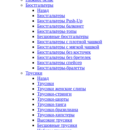
Бюстгальтеры
Назад
Бюстгальтеры
Бюстгальтеры Push-Up
Бюстгальтеры балконет
Бюстгальтеры-топы
Бесшовные бюстгальтеры
Бюстгальтеры с плотной чашкой
Бюстгальтеры с мягкой чашкой
Бюстгальтеры без косточек
Бюстгальтеры без бретелек
Бюстгальтеры спейсер
Бюстгальтеры-бралетты
Трусики
Назад
Трусики
Трусики женские слипы
Трусики-стринги
Трусики-шорты
Трусики-танга
Трусики-бразилиана
Трусики-хипстеры
Высокие трусики
Бесшовные трусики