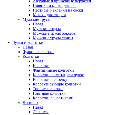
Ажурные и кружевные перчатки
Повязки и маски для сна
Пэстисы, наклейки на соски
Мешки для стирки
Мужские трусы
Назад
Мужские трусы
Мужские трусы боксеры
Мужские трусы слипы
Чулки и колготки
Назад
Чулки и колготки
Колготки
Назад
Колготки
Фантазийные колготки
Колготки с имитацией чулок
Колготки в сеточку
Корректирующие колготки
Тонкие колготки
Плотные колготки
Колготки с шортиками
Легинсы
Назад
Легинсы