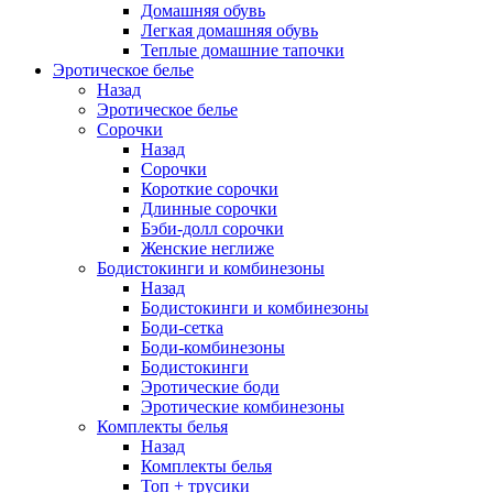
Домашняя обувь
Легкая домашняя обувь
Теплые домашние тапочки
Эротическое белье
Назад
Эротическое белье
Сорочки
Назад
Сорочки
Короткие сорочки
Длинные сорочки
Бэби-долл сорочки
Женские неглиже
Бодистокинги и комбинезоны
Назад
Бодистокинги и комбинезоны
Боди-сетка
Боди-комбинезоны
Бодистокинги
Эротические боди
Эротические комбинезоны
Комплекты белья
Назад
Комплекты белья
Топ + трусики