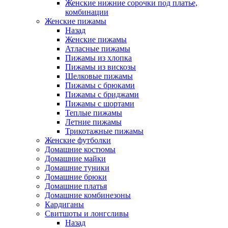
Женские нижние сорочки под платье,
комбинации
Женские пижамы
Назад
Женские пижамы
Атласные пижамы
Пижамы из хлопка
Пижамы из вискозы
Шелковые пижамы
Пижамы с брюками
Пижамы с бриджами
Пижамы с шортами
Теплые пижамы
Летние пижамы
Трикотажные пижамы
Женские футболки
Домашние костюмы
Домашние майки
Домашние туники
Домашние брюки
Домашние платья
Домашние комбинезоны
Кардиганы
Свитшоты и лонгсливы
Назад