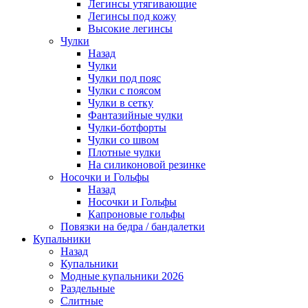
Легинсы утягивающие
Легинсы под кожу
Высокие легинсы
Чулки
Назад
Чулки
Чулки под пояс
Чулки с поясом
Чулки в сетку
Фантазийные чулки
Чулки-ботфорты
Чулки со швом
Плотные чулки
На силиконовой резинке
Носочки и Гольфы
Назад
Носочки и Гольфы
Капроновые гольфы
Повязки на бедра / бандалетки
Купальники
Назад
Купальники
Модные купальники 2026
Раздельные
Слитные