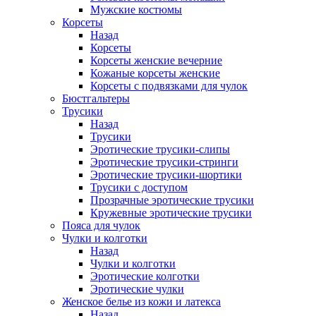
Мужские костюмы
Корсеты
Назад
Корсеты
Корсеты женские вечерние
Кожаные корсеты женские
Корсеты с подвязками для чулок
Бюстгальтеры
Трусики
Назад
Трусики
Эротические трусики-слипы
Эротические трусики-стринги
Эротические трусики-шортики
Трусики с доступом
Прозрачные эротические трусики
Кружевные эротические трусики
Пояса для чулок
Чулки и колготки
Назад
Чулки и колготки
Эротические колготки
Эротические чулки
Женское белье из кожи и латекса
Назад