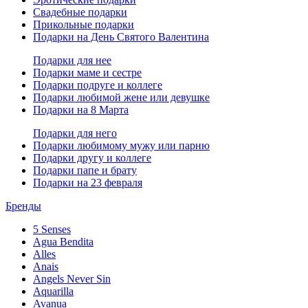
Свадебные подарки
Прикольные подарки
Подарки на День Святого Валентина
Подарки для нее
Подарки маме и сестре
Подарки подруге и коллеге
Подарки любимой жене или девушке
Подарки на 8 Марта
Подарки для него
Подарки любимому мужу или парню
Подарки другу и коллеге
Подарки папе и брату
Подарки на 23 февраля
Бренды
5 Senses
Agua Bendita
Alles
Anais
Angels Never Sin
Aquarilla
Avanua