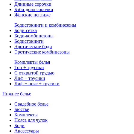
Длинные сорочки
Бэби-долл сорочки
Женские неглиже
Бодистокинги и комбинезоны
Боди-сетка
Боди-комбинезоны
Бодистокинги
Эротические боди
Эротические комбинезоны
Комплекты белья
Топ + трусики
С открытой грудью
Лиф + трусики
Лиф + пояс + трусики
Нижнее белье
Свадебное белье
Бюстье
Комплекты
Пояса для чулок
Боди
Аксессуары