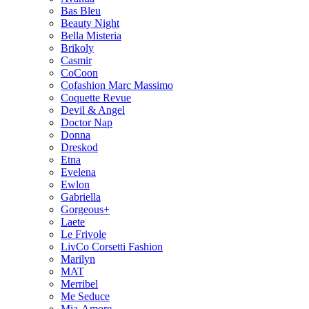
Bas Bleu
Beauty Night
Bella Misteria
Brikoly
Casmir
CoCoon
Cofashion Marc Massimo
Coquette Revue
Devil & Angel
Doctor Nap
Donna
Dreskod
Etna
Evelena
Ewlon
Gabriella
Gorgeous+
Laete
Le Frivole
LivCo Corsetti Fashion
Marilyn
MAT
Merribel
Me Seduce
Mia-Amore