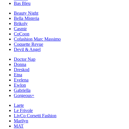
Bas Bleu
Beauty Night
Bella Misteria
Brikoly
Casmir
CoCoon
Cofashion Marc Massimo
Coquette Revue
Devil & Angel
Doctor Nap
Donna
Dreskod
Etna
Evelena
Ewlon
Gabriella
Gorgeous+
Laete
Le Frivole
LivCo Corsetti Fashion
Marilyn
MAT