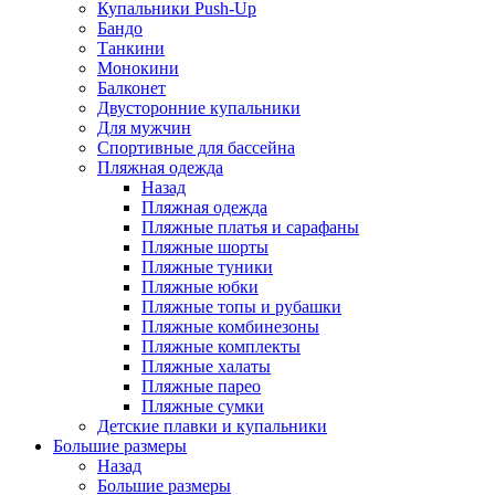
Купальники Push-Up
Бандо
Танкини
Монокини
Балконет
Двусторонние купальники
Для мужчин
Спортивные для бассейна
Пляжная одежда
Назад
Пляжная одежда
Пляжные платья и сарафаны
Пляжные шорты
Пляжные туники
Пляжные юбки
Пляжные топы и рубашки
Пляжные комбинезоны
Пляжные комплекты
Пляжные халаты
Пляжные парео
Пляжные сумки
Детские плавки и купальники
Большие размеры
Назад
Большие размеры