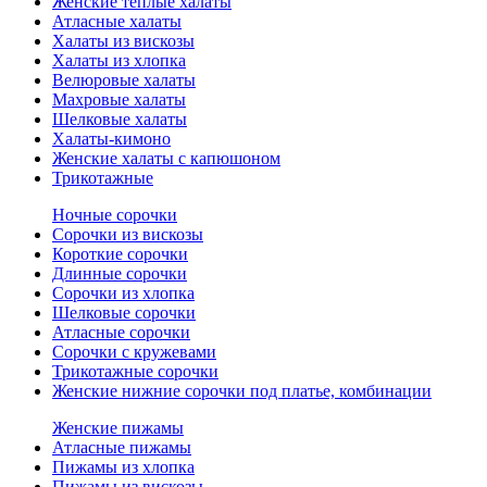
Женские теплые халаты
Атласные халаты
Халаты из вискозы
Халаты из хлопка
Велюровые халаты
Махровые халаты
Шелковые халаты
Халаты-кимоно
Женские халаты с капюшоном
Трикотажные
Ночные сорочки
Сорочки из вискозы
Короткие сорочки
Длинные сорочки
Сорочки из хлопка
Шелковые сорочки
Атласные сорочки
Сорочки с кружевами
Трикотажные сорочки
Женские нижние сорочки под платье, комбинации
Женские пижамы
Атласные пижамы
Пижамы из хлопка
Пижамы из вискозы