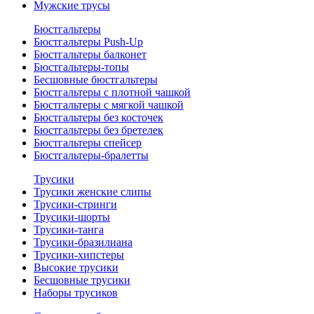
Мужские трусы
Бюстгальтеры
Бюстгальтеры Push-Up
Бюстгальтеры балконет
Бюстгальтеры-топы
Бесшовные бюстгальтеры
Бюстгальтеры с плотной чашкой
Бюстгальтеры с мягкой чашкой
Бюстгальтеры без косточек
Бюстгальтеры без бретелек
Бюстгальтеры спейсер
Бюстгальтеры-бралетты
Трусики
Трусики женские слипы
Трусики-стринги
Трусики-шорты
Трусики-танга
Трусики-бразилиана
Трусики-хипстеры
Высокие трусики
Бесшовные трусики
Наборы трусиков