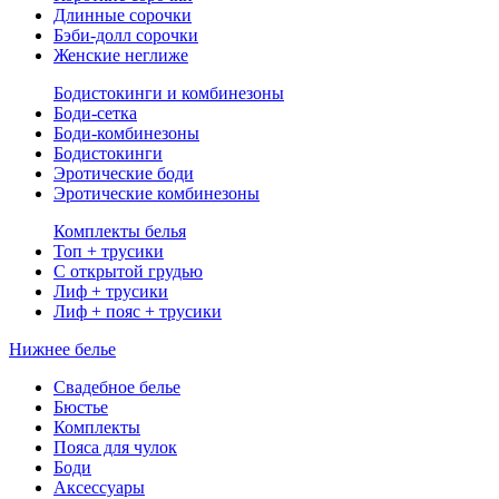
Длинные сорочки
Бэби-долл сорочки
Женские неглиже
Бодистокинги и комбинезоны
Боди-сетка
Боди-комбинезоны
Бодистокинги
Эротические боди
Эротические комбинезоны
Комплекты белья
Топ + трусики
С открытой грудью
Лиф + трусики
Лиф + пояс + трусики
Нижнее белье
Свадебное белье
Бюстье
Комплекты
Пояса для чулок
Боди
Аксессуары