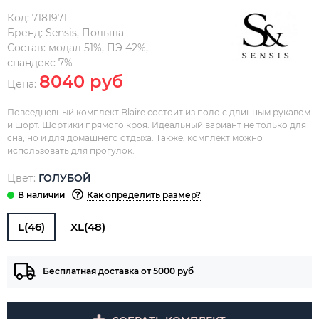
Код:
7181971
Бренд:
Sensis
,
Польша
Состав:
модал 51%, ПЭ 42%,
спандекс 7%
8040 руб
Цена:
Повседневный комплект Blaire состоит из поло с длинным рукавом
и шорт. Шортики прямого кроя. Идеальный вариант не только для
сна, но и для домашнего отдыха. Также, комплект можно
использовать для прогулок.
Цвет:
ГОЛУБОЙ
Как определить размер?
L(46)
XL(48)
Бесплатная доставка от 5000 руб