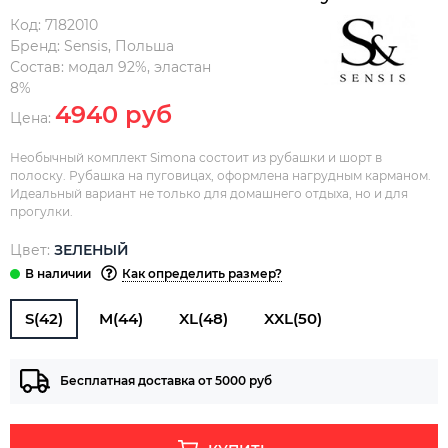
Код:
7182010
Бренд:
Sensis
,
Польша
Состав:
модал 92%, эластан
8%
4940 руб
Цена:
Необычный комплект Simona состоит из рубашки и шорт в
полоску. Рубашка на пуговицах, оформлена нагрудным карманом.
Идеальный вариант не только для домашнего отдыха, но и для
прогулки.
Цвет:
ЗЕЛЕНЫЙ
Как определить размер?
S(42)
M(44)
XL(48)
XXL(50)
Бесплатная доставка от 5000 руб