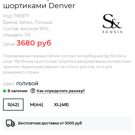
шортиками Denver
Код:
7181977
Бренд:
Sensis
,
Польша
Состав:
вискоза 95%,
спандекс 5%
3680 руб
Цена:
Повседневная пижама Denver состоит из свободной футболки и
шорт. Футболка однотонная. Шортики декорированы контрастным
принтом. Идеальный вариант не только для сна, но и для
домашнего отдыха.
Цвет:
ГОЛУБОЙ
Как определить размер?
S(42)
M(44)
XL(48)
Бесплатная доставка от 5000 руб