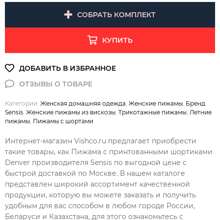
СОБРАТЬ КОМПЛЕКТ
КУПИТЬ
Категории:
Женская домашняя одежда
,
Женские пижамы
,
Бренд
Sensis
,
Женские пижамы из вискозы
,
Трикотажные пижамы
,
Летние
пижамы
,
Пижамы с шортами
Интернет-магазин Vishco.ru предлагает приобрести
такие товары, как Пижама с принтованными шортиками
Denver производителя Sensis по выгодной цене с
быстрой доставкой по Москве. В нашем каталоге
представлен широкий ассортимент качественной
продукции, которую вы можете заказать и получить
удобным для вас способом в любом городе России,
Беларуси и Казахстана, для этого ознакомьтесь с