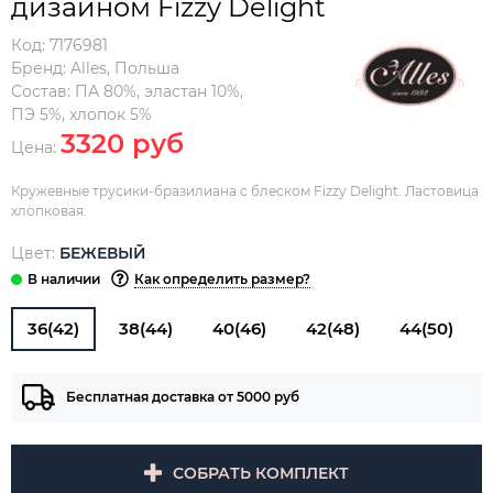
дизайном Fizzy Delight
Код:
7176981
Бренд:
Alles
,
Польша
Состав:
ПА 80%, эластан 10%,
ПЭ 5%, хлопок 5%
3320 руб
Цена:
Кружевные трусики-бразилиана с блеском Fizzy Delight. Ластовица
хлопковая.
Цвет:
БЕЖЕВЫЙ
Как определить размер?
36(42)
38(44)
40(46)
42(48)
44(50)
Бесплатная доставка от 5000 руб
СОБРАТЬ КОМПЛЕКТ