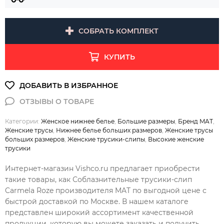
СОБРАТЬ КОМПЛЕКТ
КУПИТЬ
Категории:
Женское нижнее белье
,
Большие размеры
,
Бренд MAT
,
Женские трусы
,
Нижнее белье больших размеров
,
Женские трусы
больших размеров
,
Женские трусики-слипы
,
Высокие женские
трусики
Интернет-магазин Vishco.ru предлагает приобрести
такие товары, как Соблазнительные трусики-слип
Carmela Roze производителя MAT по выгодной цене с
быстрой доставкой по Москве. В нашем каталоге
представлен широкий ассортимент качественной
продукции, которую вы можете заказать и получить