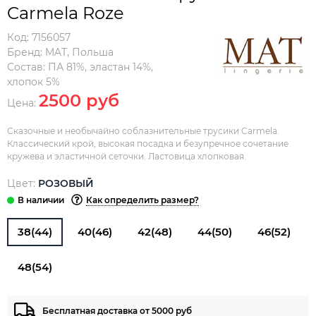
Carmela Roze
Код:
7156057
Бренд:
MAT
,
Польша
Состав:
ПА 81%, эластан 14%,
хлопок 5%
2500 руб
Цена:
Сказочные и необычайно соблазнительные трусики Carmela.
Классический крой, высокая посадка и безупречное сочетание
кружева и эластичной сеточки. Ластовица хлопковая.
Цвет:
РОЗОВЫЙ
Как определить размер?
38(44)
40(46)
42(48)
44(50)
46(52)
48(54)
Бесплатная доставка от 5000 руб