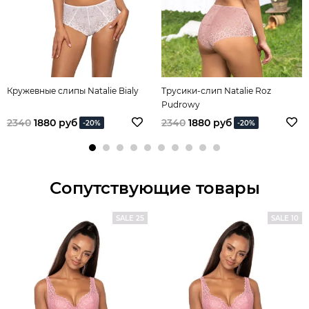
Кружевные слипы Natalie Bialy
Трусики-слип Natalie Roz
Pudrowy
2340
1880 руб
2340
1880 руб
-20%
-20%
Сопутствующие товары
SALE 25
SALE 10