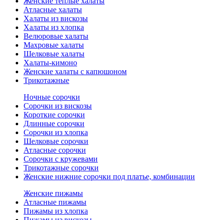
Женские теплые халаты
Атласные халаты
Халаты из вискозы
Халаты из хлопка
Велюровые халаты
Махровые халаты
Шелковые халаты
Халаты-кимоно
Женские халаты с капюшоном
Трикотажные
Ночные сорочки
Сорочки из вискозы
Короткие сорочки
Длинные сорочки
Сорочки из хлопка
Шелковые сорочки
Атласные сорочки
Сорочки с кружевами
Трикотажные сорочки
Женские нижние сорочки под платье, комбинации
Женские пижамы
Атласные пижамы
Пижамы из хлопка
Пижамы из вискозы