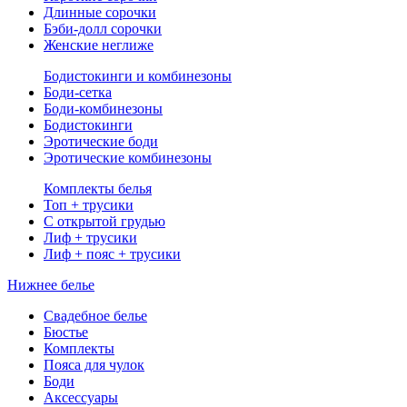
Длинные сорочки
Бэби-долл сорочки
Женские неглиже
Бодистокинги и комбинезоны
Боди-сетка
Боди-комбинезоны
Бодистокинги
Эротические боди
Эротические комбинезоны
Комплекты белья
Топ + трусики
С открытой грудью
Лиф + трусики
Лиф + пояс + трусики
Нижнее белье
Свадебное белье
Бюстье
Комплекты
Пояса для чулок
Боди
Аксессуары