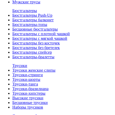
Мужские трусы
Бюстгальтеры
Бюстгальтеры Push-Up
Бюстгальтеры балконет
Бюстгальтеры-топы
Бесшовные бюстгальтеры
Бюстгальтеры с плотной чашкой
Бюстгальтеры с мягкой чашкой
Бюстгальтеры без косточек
Бюстгальтеры без бретелек
Бюстгальтеры спейсер
Бюстгальтеры-бралетты
Трусики
Трусики женские слипы
Трусики-стринги
Трусики-шорты
Трусики-танга
Трусики-бразилиана
Трусики-хипстеры
Высокие трусики
Бесшовные трусики
Наборы трусиков