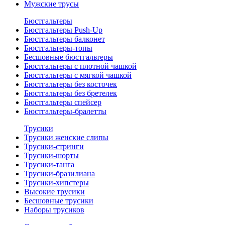
Мужские трусы
Бюстгальтеры
Бюстгальтеры Push-Up
Бюстгальтеры балконет
Бюстгальтеры-топы
Бесшовные бюстгальтеры
Бюстгальтеры с плотной чашкой
Бюстгальтеры с мягкой чашкой
Бюстгальтеры без косточек
Бюстгальтеры без бретелек
Бюстгальтеры спейсер
Бюстгальтеры-бралетты
Трусики
Трусики женские слипы
Трусики-стринги
Трусики-шорты
Трусики-танга
Трусики-бразилиана
Трусики-хипстеры
Высокие трусики
Бесшовные трусики
Наборы трусиков