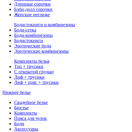
Длинные сорочки
Бэби-долл сорочки
Женские неглиже
Бодистокинги и комбинезоны
Боди-сетка
Боди-комбинезоны
Бодистокинги
Эротические боди
Эротические комбинезоны
Комплекты белья
Топ + трусики
С открытой грудью
Лиф + трусики
Лиф + пояс + трусики
Нижнее белье
Свадебное белье
Бюстье
Комплекты
Пояса для чулок
Боди
Аксессуары