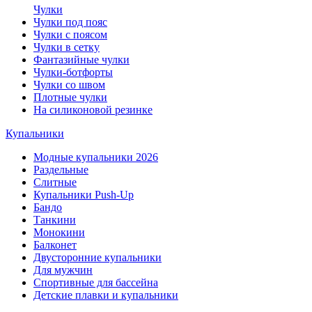
Чулки
Чулки под пояс
Чулки с поясом
Чулки в сетку
Фантазийные чулки
Чулки-ботфорты
Чулки со швом
Плотные чулки
На силиконовой резинке
Купальники
Модные купальники 2026
Раздельные
Слитные
Купальники Push-Up
Бандо
Танкини
Монокини
Балконет
Двусторонние купальники
Для мужчин
Спортивные для бассейна
Детские плавки и купальники