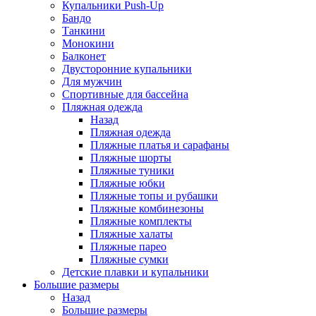
Купальники Push-Up
Бандо
Танкини
Монокини
Балконет
Двусторонние купальники
Для мужчин
Спортивные для бассейна
Пляжная одежда
Назад
Пляжная одежда
Пляжные платья и сарафаны
Пляжные шорты
Пляжные туники
Пляжные юбки
Пляжные топы и рубашки
Пляжные комбинезоны
Пляжные комплекты
Пляжные халаты
Пляжные парео
Пляжные сумки
Детские плавки и купальники
Большие размеры
Назад
Большие размеры