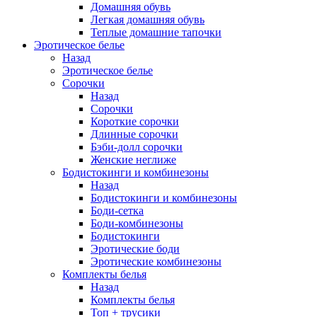
Домашняя обувь
Легкая домашняя обувь
Теплые домашние тапочки
Эротическое белье
Назад
Эротическое белье
Сорочки
Назад
Сорочки
Короткие сорочки
Длинные сорочки
Бэби-долл сорочки
Женские неглиже
Бодистокинги и комбинезоны
Назад
Бодистокинги и комбинезоны
Боди-сетка
Боди-комбинезоны
Бодистокинги
Эротические боди
Эротические комбинезоны
Комплекты белья
Назад
Комплекты белья
Топ + трусики