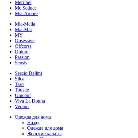
Merribel
Me Seduce
Mia-Amore
Mia-Mella
Mia-Mia
MY
Obsessive
Offcorss
Opium
Passion
Sensis
Sergio Dallini
Silca
Taro
Tousite
Uniconf
Viva La Donna
Verano
Одежда для дома
Назад
Одежда для дома
Женские халаты