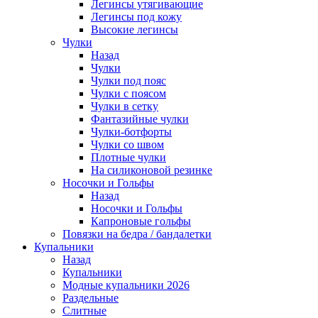
Легинсы утягивающие
Легинсы под кожу
Высокие легинсы
Чулки
Назад
Чулки
Чулки под пояс
Чулки с поясом
Чулки в сетку
Фантазийные чулки
Чулки-ботфорты
Чулки со швом
Плотные чулки
На силиконовой резинке
Носочки и Гольфы
Назад
Носочки и Гольфы
Капроновые гольфы
Повязки на бедра / бандалетки
Купальники
Назад
Купальники
Модные купальники 2026
Раздельные
Слитные