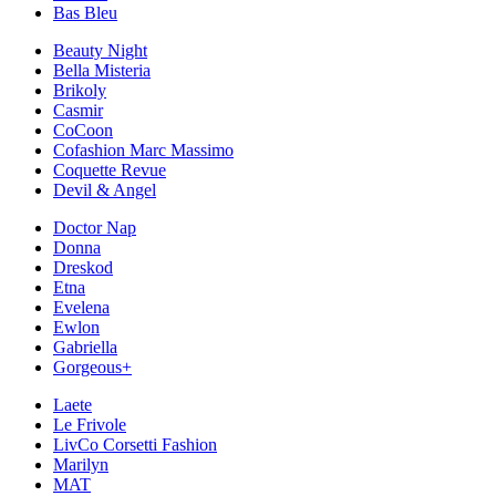
Bas Bleu
Beauty Night
Bella Misteria
Brikoly
Casmir
CoCoon
Cofashion Marc Massimo
Coquette Revue
Devil & Angel
Doctor Nap
Donna
Dreskod
Etna
Evelena
Ewlon
Gabriella
Gorgeous+
Laete
Le Frivole
LivCo Corsetti Fashion
Marilyn
MAT