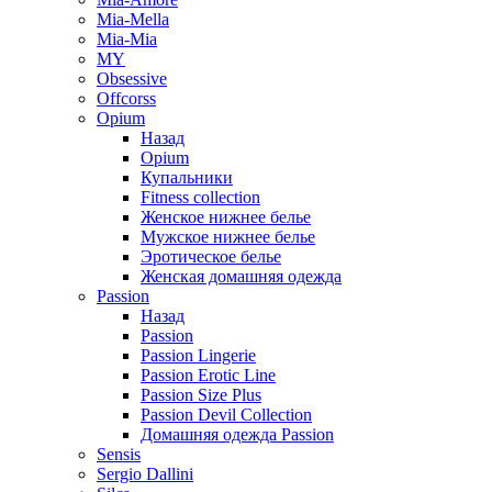
Mia-Mella
Mia-Mia
MY
Obsessive
Offcorss
Opium
Назад
Opium
Купальники
Fitness collection
Женское нижнее белье
Мужское нижнее белье
Эротическое белье
Женская домашняя одежда
Passion
Назад
Passion
Passion Lingerie
Passion Erotic Line
Passion Size Plus
Passion Devil Collection
Домашняя одежда Passion
Sensis
Sergio Dallini