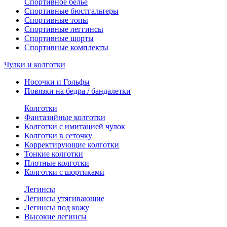
Спортивное белье
Спортивные бюстгальтеры
Спортивные топы
Спортивные леггинсы
Спортивные шорты
Спортивные комплекты
Чулки и колготки
Носочки и Гольфы
Повязки на бедра / бандалетки
Колготки
Фантазийные колготки
Колготки с имитацией чулок
Колготки в сеточку
Корректирующие колготки
Тонкие колготки
Плотные колготки
Колготки с шортиками
Легинсы
Легинсы утягивающие
Легинсы под кожу
Высокие легинсы