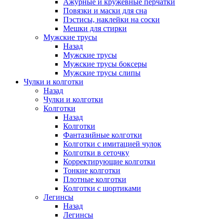
Ажурные и кружевные перчатки
Повязки и маски для сна
Пэстисы, наклейки на соски
Мешки для стирки
Мужские трусы
Назад
Мужские трусы
Мужские трусы боксеры
Мужские трусы слипы
Чулки и колготки
Назад
Чулки и колготки
Колготки
Назад
Колготки
Фантазийные колготки
Колготки с имитацией чулок
Колготки в сеточку
Корректирующие колготки
Тонкие колготки
Плотные колготки
Колготки с шортиками
Легинсы
Назад
Легинсы