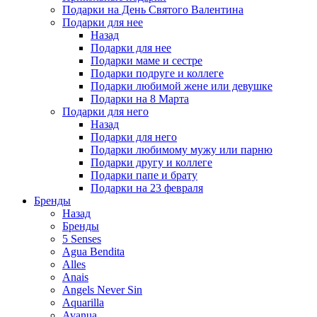
Подарки на День Святого Валентина
Подарки для нее
Назад
Подарки для нее
Подарки маме и сестре
Подарки подруге и коллеге
Подарки любимой жене или девушке
Подарки на 8 Марта
Подарки для него
Назад
Подарки для него
Подарки любимому мужу или парню
Подарки другу и коллеге
Подарки папе и брату
Подарки на 23 февраля
Бренды
Назад
Бренды
5 Senses
Agua Bendita
Alles
Anais
Angels Never Sin
Aquarilla
Avanua