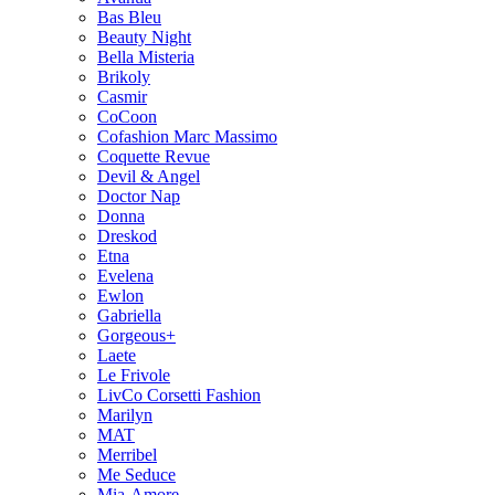
Bas Bleu
Beauty Night
Bella Misteria
Brikoly
Casmir
CoCoon
Cofashion Marc Massimo
Coquette Revue
Devil & Angel
Doctor Nap
Donna
Dreskod
Etna
Evelena
Ewlon
Gabriella
Gorgeous+
Laete
Le Frivole
LivCo Corsetti Fashion
Marilyn
MAT
Merribel
Me Seduce
Mia-Amore