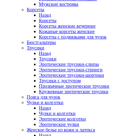
Мужские костюмы
Корсеты
Назад
Корсеты
Корсеты женские вечерние
Кожаные корсеты женские
Корсеты с подвязками для чулок
Бюстгальтеры
Трусики
Назад
Трусики
Эротические трусики-слипы
Эротические трусики-стринги
Эротические трусики-шортики
Трусики с доступом
Прозрачные эротические трусики
Кружевные эротические трусики
Пояса для чулок
Чулки и колготки
Назад
Чулки и колготки
Эротические колготки
Эротические чулки
Женское белье из кожи и латекса
Назад