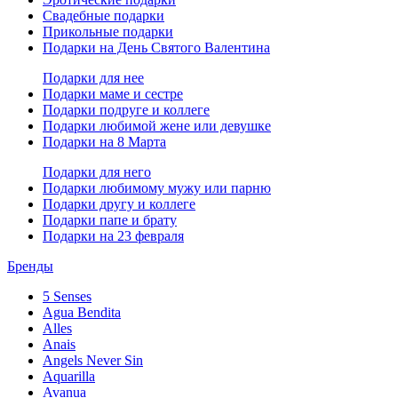
Свадебные подарки
Прикольные подарки
Подарки на День Святого Валентина
Подарки для нее
Подарки маме и сестре
Подарки подруге и коллеге
Подарки любимой жене или девушке
Подарки на 8 Марта
Подарки для него
Подарки любимому мужу или парню
Подарки другу и коллеге
Подарки папе и брату
Подарки на 23 февраля
Бренды
5 Senses
Agua Bendita
Alles
Anais
Angels Never Sin
Aquarilla
Avanua