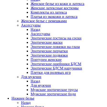
Женское белье из кожи и латекса
Женские латексные костюмы
Комплекты из латекса
Платья из экокожи и латекса
Женское белье с ремешками
Аксессуары
Назад
Аксессуары
Эротические пэстисы на соски
Эротические маски
Эротические повязки на глаза
Эротические перчатки
Эротические подвязки
Портупеи женские
Эротические ошейники БДСМ
Эротические БДСМ наручники
Плетки для ролевых игр
Для мужчин
Назад
Для мужчин
Мужские эротические трусы
Мужские эротические боди
Нижнее белье
Назад
Нижнее белье