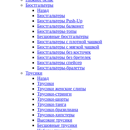
Бюстгальтеры
Назад
Бюстгальтеры
Бюстгальтеры Push-Up
Бюстгальтеры балконет
Бюстгальтеры-топы
Бесшовные бюстгальтеры
Бюстгальтеры с плотной чашкой
Бюстгальтеры с мягкой чашкой
Бюстгальтеры без косточек
Бюстгальтеры без бретелек
Бюстгальтеры спейсер
Бюстгальтеры-бралетты
Трусики
Назад
Трусики
Трусики женские слипы
Трусики-стринги
Трусики-шорты
Трусики-танга
Трусики-бразилиана
Трусики-хипстеры
Высокие трусики
Бесшовные трусики