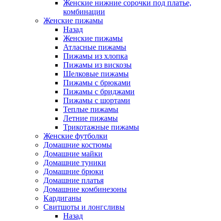
Женские нижние сорочки под платье,
комбинации
Женские пижамы
Назад
Женские пижамы
Атласные пижамы
Пижамы из хлопка
Пижамы из вискозы
Шелковые пижамы
Пижамы с брюками
Пижамы с бриджами
Пижамы с шортами
Теплые пижамы
Летние пижамы
Трикотажные пижамы
Женские футболки
Домашние костюмы
Домашние майки
Домашние туники
Домашние брюки
Домашние платья
Домашние комбинезоны
Кардиганы
Свитшоты и лонгсливы
Назад