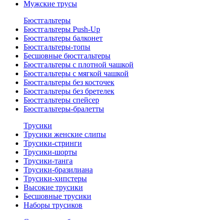
Мужские трусы
Бюстгальтеры
Бюстгальтеры Push-Up
Бюстгальтеры балконет
Бюстгальтеры-топы
Бесшовные бюстгальтеры
Бюстгальтеры с плотной чашкой
Бюстгальтеры с мягкой чашкой
Бюстгальтеры без косточек
Бюстгальтеры без бретелек
Бюстгальтеры спейсер
Бюстгальтеры-бралетты
Трусики
Трусики женские слипы
Трусики-стринги
Трусики-шорты
Трусики-танга
Трусики-бразилиана
Трусики-хипстеры
Высокие трусики
Бесшовные трусики
Наборы трусиков