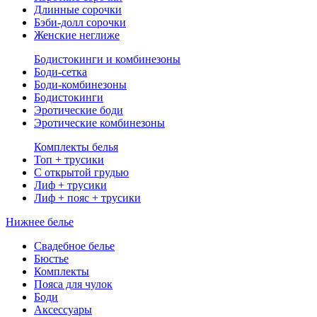
Длинные сорочки
Бэби-долл сорочки
Женские неглиже
Бодистокинги и комбинезоны
Боди-сетка
Боди-комбинезоны
Бодистокинги
Эротические боди
Эротические комбинезоны
Комплекты белья
Топ + трусики
С открытой грудью
Лиф + трусики
Лиф + пояс + трусики
Нижнее белье
Свадебное белье
Бюстье
Комплекты
Пояса для чулок
Боди
Аксессуары