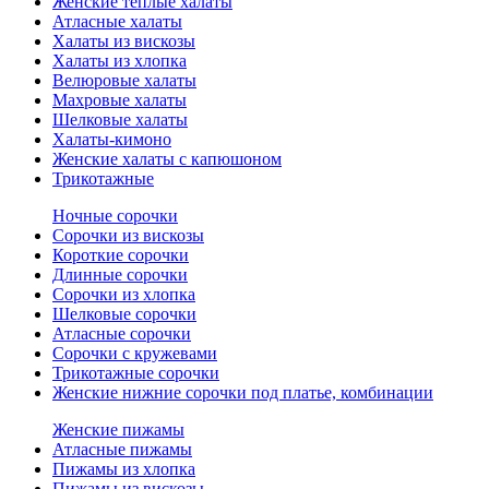
Женские теплые халаты
Атласные халаты
Халаты из вискозы
Халаты из хлопка
Велюровые халаты
Махровые халаты
Шелковые халаты
Халаты-кимоно
Женские халаты с капюшоном
Трикотажные
Ночные сорочки
Сорочки из вискозы
Короткие сорочки
Длинные сорочки
Сорочки из хлопка
Шелковые сорочки
Атласные сорочки
Сорочки с кружевами
Трикотажные сорочки
Женские нижние сорочки под платье, комбинации
Женские пижамы
Атласные пижамы
Пижамы из хлопка
Пижамы из вискозы