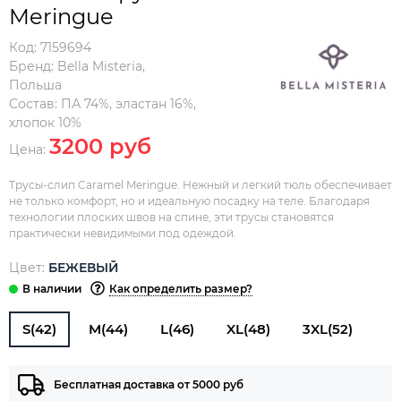
Meringue
Код:
7159694
Бренд:
Bella Misteria
,
Польша
Состав:
ПА 74%, эластан 16%,
хлопок 10%
3200 руб
Цена:
Трусы-слип Caramel Meringue. Нежный и легкий тюль обеспечивает
не только комфорт, но и идеальную посадку на теле. Благодаря
технологии плоских швов на спине, эти трусы становятся
практически невидимыми под одеждой.
Цвет:
БЕЖЕВЫЙ
Как определить размер?
S(42)
M(44)
L(46)
XL(48)
3XL(52)
Бесплатная доставка от 5000 руб