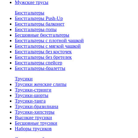
Мужские трусы
Бюстгальтеры
Бюстгальтеры Push-Up
Бюстгальтеры балконет
Бюстгальтеры-топы
Бесшовные бюстгальтеры
Бюстгальтеры с плотной чашкой
Бюстгальтеры с мягкой чашкой
Бюстгальтеры без косточек
Бюстгальтеры без бретелек
Бюстгальтеры спейсер
Бюстгальтеры-бралетты
Трусики
Трусики женские слипы
Трусики-стринги
Трусики-шорты
Трусики-танга
Трусики-бразилиана
Трусики-хипстеры
Высокие трусики
Бесшовные трусики
Наборы трусиков