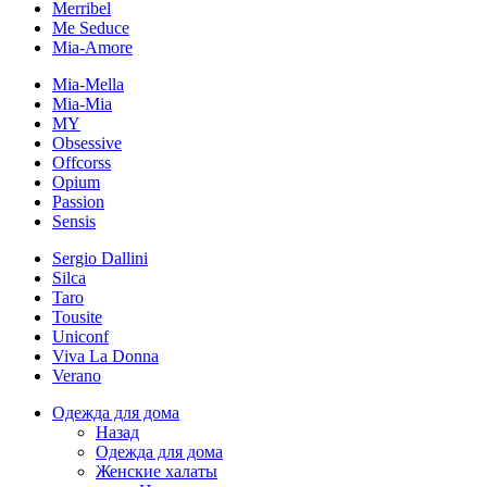
Merribel
Me Seduce
Mia-Amore
Mia-Mella
Mia-Mia
MY
Obsessive
Offcorss
Opium
Passion
Sensis
Sergio Dallini
Silca
Taro
Tousite
Uniconf
Viva La Donna
Verano
Одежда для дома
Назад
Одежда для дома
Женские халаты