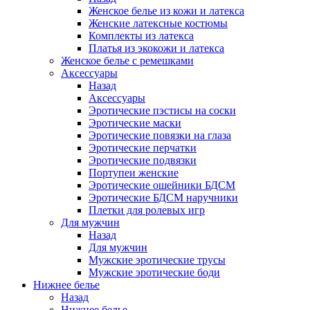
Женское белье из кожи и латекса
Женские латексные костюмы
Комплекты из латекса
Платья из экокожи и латекса
Женское белье с ремешками
Аксессуары
Назад
Аксессуары
Эротические пэстисы на соски
Эротические маски
Эротические повязки на глаза
Эротические перчатки
Эротические подвязки
Портупеи женские
Эротические ошейники БДСМ
Эротические БДСМ наручники
Плетки для ролевых игр
Для мужчин
Назад
Для мужчин
Мужские эротические трусы
Мужские эротические боди
Нижнее белье
Назад
Нижнее белье