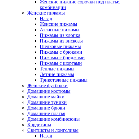
Женские нижние сорочки под платье,
комбинации
Женские пижамы
Назад
Женские пижамы
Атласные пижамы
Пижамы из хлопка
Пижамы из вискозы
Шелковые пижамы
Пижамы с брюками
Пижамы с бриджами
Пижамы с шортами
Теплые пижамы
Летние пижамы
Трикотажные пижамы
Женские футболки
Домашние костюмы
Домашние майки
Домашние туники
Домашние брюки
Домашние платья
Домашние комбинезоны
Кардиганы
Свитшоты и лонгсливы
Назад