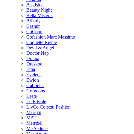
Bas Bleu
Beauty Night
Bella Misteria
Brikoly
Casmir
CoCoon
Cofashion Marc Massimo
Coquette Revue
Devil & Angel
Doctor Nap
Donna
Dreskod
Etna
Evelena
Ewlon
Gabriella
Gorgeous+
Laete
Le Frivole
LivCo Corsetti Fashion
Marilyn
MAT
Merribel
Me Seduce
Mia-Amore