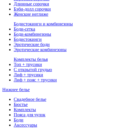
Длинные сорочки
Бэби-долл сорочки
Женские неглиже
Бодистокинги и комбинезоны
Боди-сетка
Боди-комбинезоны
Бодистокинги
Эротические боди
Эротические комбинезоны
Комплекты белья
Топ + трусики
С открытой грудью
Лиф + трусики
Лиф + пояс + трусики
Нижнее белье
Свадебное белье
Бюстье
Комплекты
Пояса для чулок
Боди
Аксессуары