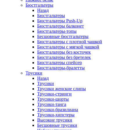
Бюстгальтеры
Назад
Бюстгальтеры
Бюстгальтеры Push-Up
Бюстгальтеры балконет
Бюстгальтеры-топы
Бесшовные бюстгальтеры
Бюстгальтеры с плотной чашкой
Бюстгальтеры с мягкой чашкой
Бюстгальтеры без косточек
Бюстгальтеры без бретелек
Бюстгальтеры спейсер
Бюстгальтеры-бралетты
Трусики
Назад
Трусики
Трусики женские слипы
Трусики-стринги
Трусики-шорты
Трусики-танга
Трусики-бразилиана
Трусики-хипстеры
Высокие трусики
Бесшовные трусики