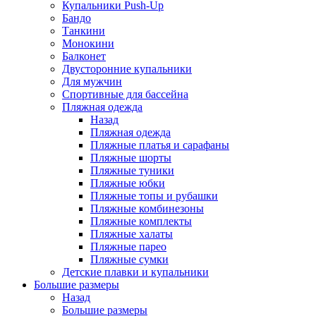
Купальники Push-Up
Бандо
Танкини
Монокини
Балконет
Двусторонние купальники
Для мужчин
Спортивные для бассейна
Пляжная одежда
Назад
Пляжная одежда
Пляжные платья и сарафаны
Пляжные шорты
Пляжные туники
Пляжные юбки
Пляжные топы и рубашки
Пляжные комбинезоны
Пляжные комплекты
Пляжные халаты
Пляжные парео
Пляжные сумки
Детские плавки и купальники
Большие размеры
Назад
Большие размеры