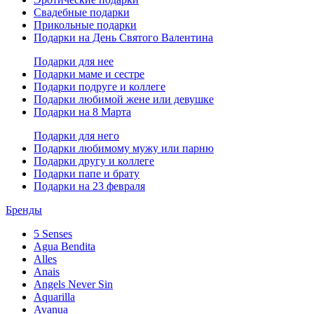
Свадебные подарки
Прикольные подарки
Подарки на День Святого Валентина
Подарки для нее
Подарки маме и сестре
Подарки подруге и коллеге
Подарки любимой жене или девушке
Подарки на 8 Марта
Подарки для него
Подарки любимому мужу или парню
Подарки другу и коллеге
Подарки папе и брату
Подарки на 23 февраля
Бренды
5 Senses
Agua Bendita
Alles
Anais
Angels Never Sin
Aquarilla
Avanua