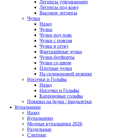
Легинсы утягивающие
Легинсы под кожу
Высокие легинсы
Чулки
Назад
Чулки
Чулки под пояс
Чулки с поясом
Чулки в сетку
Фантазийные чулки
Чулки-ботфорты
Чулки со швом
Плотные чулки
На силиконовой резинке
Носочки и Гольфы
Назад
Носочки и Гольфы
Капроновые гольфы
Повязки на бедра / бандалетки
Купальники
Назад
Купальники
Модные купальники 2026
Раздельные
Слитные