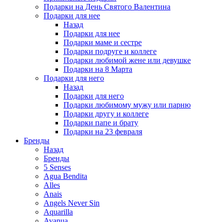
Подарки на День Святого Валентина
Подарки для нее
Назад
Подарки для нее
Подарки маме и сестре
Подарки подруге и коллеге
Подарки любимой жене или девушке
Подарки на 8 Марта
Подарки для него
Назад
Подарки для него
Подарки любимому мужу или парню
Подарки другу и коллеге
Подарки папе и брату
Подарки на 23 февраля
Бренды
Назад
Бренды
5 Senses
Agua Bendita
Alles
Anais
Angels Never Sin
Aquarilla
Avanua