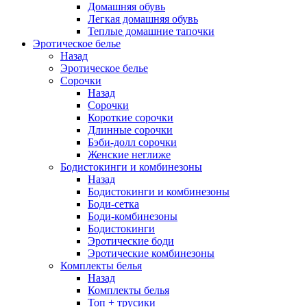
Домашняя обувь
Легкая домашняя обувь
Теплые домашние тапочки
Эротическое белье
Назад
Эротическое белье
Сорочки
Назад
Сорочки
Короткие сорочки
Длинные сорочки
Бэби-долл сорочки
Женские неглиже
Бодистокинги и комбинезоны
Назад
Бодистокинги и комбинезоны
Боди-сетка
Боди-комбинезоны
Бодистокинги
Эротические боди
Эротические комбинезоны
Комплекты белья
Назад
Комплекты белья
Топ + трусики