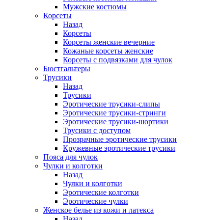
Мужские костюмы
Корсеты
Назад
Корсеты
Корсеты женские вечерние
Кожаные корсеты женские
Корсеты с подвязками для чулок
Бюстгальтеры
Трусики
Назад
Трусики
Эротические трусики-слипы
Эротические трусики-стринги
Эротические трусики-шортики
Трусики с доступом
Прозрачные эротические трусики
Кружевные эротические трусики
Пояса для чулок
Чулки и колготки
Назад
Чулки и колготки
Эротические колготки
Эротические чулки
Женское белье из кожи и латекса
Назад