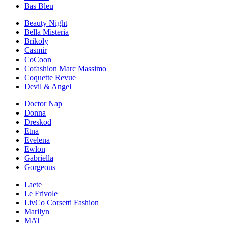
Bas Bleu
Beauty Night
Bella Misteria
Brikoly
Casmir
CoCoon
Cofashion Marc Massimo
Coquette Revue
Devil & Angel
Doctor Nap
Donna
Dreskod
Etna
Evelena
Ewlon
Gabriella
Gorgeous+
Laete
Le Frivole
LivCo Corsetti Fashion
Marilyn
MAT