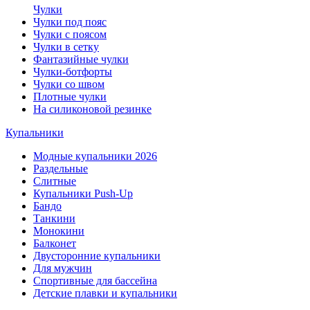
Чулки
Чулки под пояс
Чулки с поясом
Чулки в сетку
Фантазийные чулки
Чулки-ботфорты
Чулки со швом
Плотные чулки
На силиконовой резинке
Купальники
Модные купальники 2026
Раздельные
Слитные
Купальники Push-Up
Бандо
Танкини
Монокини
Балконет
Двусторонние купальники
Для мужчин
Спортивные для бассейна
Детские плавки и купальники