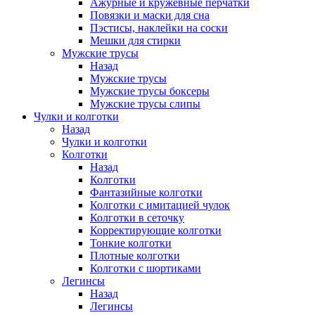
Ажурные и кружевные перчатки
Повязки и маски для сна
Пэстисы, наклейки на соски
Мешки для стирки
Мужские трусы
Назад
Мужские трусы
Мужские трусы боксеры
Мужские трусы слипы
Чулки и колготки
Назад
Чулки и колготки
Колготки
Назад
Колготки
Фантазийные колготки
Колготки с имитацией чулок
Колготки в сеточку
Корректирующие колготки
Тонкие колготки
Плотные колготки
Колготки с шортиками
Легинсы
Назад
Легинсы