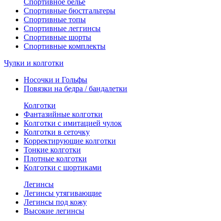
Спортивное белье
Спортивные бюстгальтеры
Спортивные топы
Спортивные леггинсы
Спортивные шорты
Спортивные комплекты
Чулки и колготки
Носочки и Гольфы
Повязки на бедра / бандалетки
Колготки
Фантазийные колготки
Колготки с имитацией чулок
Колготки в сеточку
Корректирующие колготки
Тонкие колготки
Плотные колготки
Колготки с шортиками
Легинсы
Легинсы утягивающие
Легинсы под кожу
Высокие легинсы