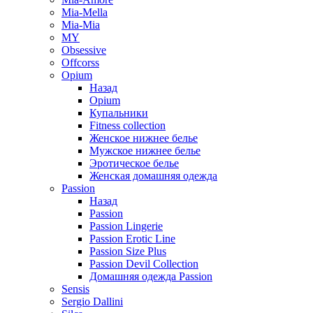
Mia-Mella
Mia-Mia
MY
Obsessive
Offcorss
Opium
Назад
Opium
Купальники
Fitness collection
Женское нижнее белье
Мужское нижнее белье
Эротическое белье
Женская домашняя одежда
Passion
Назад
Passion
Passion Lingerie
Passion Erotic Line
Passion Size Plus
Passion Devil Collection
Домашняя одежда Passion
Sensis
Sergio Dallini