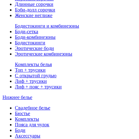
Длинные сорочки
Бэби-долл сорочки
Женские неглиже
Бодистокинги и комбинезоны
Боди-сетка
Боди-комбинезоны
Бодистокинги
Эротические боди
Эротические комбинезоны
Комплекты белья
Топ + трусики
С открытой грудью
Лиф + трусики
Лиф + пояс + трусики
Нижнее белье
Свадебное белье
Бюстье
Комплекты
Пояса для чулок
Боди
Аксессуары