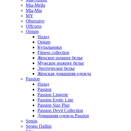
Mia-Mella
Mia-Mia
MY
Obsessive
Offcorss
Opium
Назад
Opium
Купальники
Fitness collection
Женское нижнее белье
Мужское нижнее белье
Эротическое белье
Женская домашняя одежда
Passion
Назад
Passion
Passion Lingerie
Passion Erotic Line
Passion Size Plus
Passion Devil Collection
Домашняя одежда Passion
Sensis
Sergio Dallini