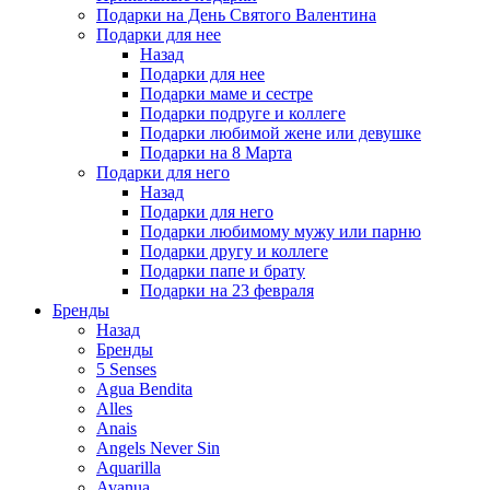
Подарки на День Святого Валентина
Подарки для нее
Назад
Подарки для нее
Подарки маме и сестре
Подарки подруге и коллеге
Подарки любимой жене или девушке
Подарки на 8 Марта
Подарки для него
Назад
Подарки для него
Подарки любимому мужу или парню
Подарки другу и коллеге
Подарки папе и брату
Подарки на 23 февраля
Бренды
Назад
Бренды
5 Senses
Agua Bendita
Alles
Anais
Angels Never Sin
Aquarilla
Avanua