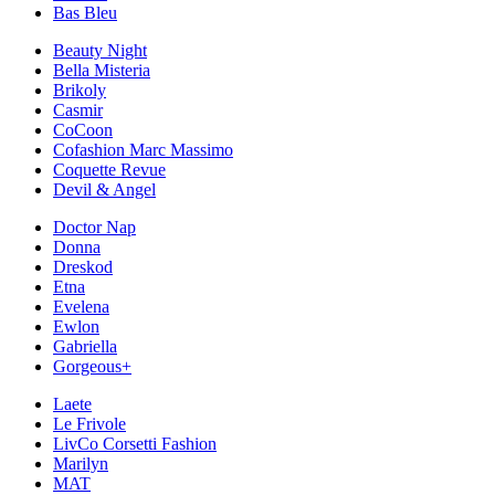
Bas Bleu
Beauty Night
Bella Misteria
Brikoly
Casmir
CoCoon
Cofashion Marc Massimo
Coquette Revue
Devil & Angel
Doctor Nap
Donna
Dreskod
Etna
Evelena
Ewlon
Gabriella
Gorgeous+
Laete
Le Frivole
LivCo Corsetti Fashion
Marilyn
MAT