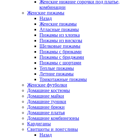
Женские нижние сорочки под платье,
комбинации
Женские пижамы
Назад
Женские пижамы
Атласные пижамы
Пижамы из хлопка
Пижамы из вискозы
Шелковые пижамы
Пижамы с брюками
Пижамы с бриджами
Пижамы с шортами
Теплые пижамы
Летние пижамы
Трикотажные пижамы
Женские футболки
Домашние костюмы
Домашние майки
Домашние туники
Домашние брюки
Домашние платья
Домашние комбинезоны
Кардиганы
Свитшоты и лонгсливы
Назад