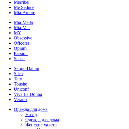
Merribel
Me Seduce
Mia-Amore
Mia-Mella
Mia-Mia
MY
Obsessive
Offcorss
Opium
Passion
Sensis
Sergio Dallini
Silca
Taro
Tousite
Uniconf
Viva La Donna
Verano
Одежда для дома
Назад
Одежда для дома
Женские халаты