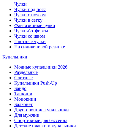
Чулки
Чулки под пояс
Чулки с поясом
Чулки в сетку
Фантазийные чулки
Чулки-ботфорты
Чулки со швом
Плотные чулки
На силиконовой резинке
Купальники
Модные купальники 2026
Раздельные
Слитные
Купальники Push-Up
Бандо
Танкини
Монокини
Балконет
Двусторонние купальники
Для мужчин
Спортивные для бассейна
Детские плавки и купальники