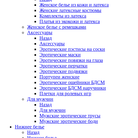
Женское белье из кожи и латекса
Женские латексные костюмы
Комплекты из латекса
Платья из экокожи и латекса
Женское белье с ремешками
Аксессуары
Назад
Аксессуары
Эротические пэстисы на соски
Эротические маски
Эротические повязки на глаза
Эротические перчатки
Эротические подвязки
Портупеи женские
Эротические ошейники БДСМ
Эротические БДСМ наручники
Плетки для ролевых игр
Для мужчин
Назад
Для мужчин
Мужские эротические трусы
Мужские эротические боди
Нижнее белье
Назад
Нижнее белье