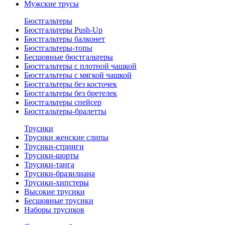
Мужские трусы
Бюстгальтеры
Бюстгальтеры Push-Up
Бюстгальтеры балконет
Бюстгальтеры-топы
Бесшовные бюстгальтеры
Бюстгальтеры с плотной чашкой
Бюстгальтеры с мягкой чашкой
Бюстгальтеры без косточек
Бюстгальтеры без бретелек
Бюстгальтеры спейсер
Бюстгальтеры-бралетты
Трусики
Трусики женские слипы
Трусики-стринги
Трусики-шорты
Трусики-танга
Трусики-бразилиана
Трусики-хипстеры
Высокие трусики
Бесшовные трусики
Наборы трусиков