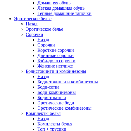
Домашняя обувь
Легкая домашняя обувь
Теплые домашние тапочки
Эротическое белье
Назад
Эротическое белье
Сорочки
Назад
Сорочки
Короткие сорочки
Длинные сорочки
Бэби-долл сорочки
Женские неглиже
Бодистокинги и комбинезоны
Назад
Бодистокинги и комбинезоны
Боди-сетка
Боди-комбинезоны
Бодистокинги
Эротические боди
Эротические комбинезоны
Комплекты белья
Назад
Комплекты белья
Топ + трусики