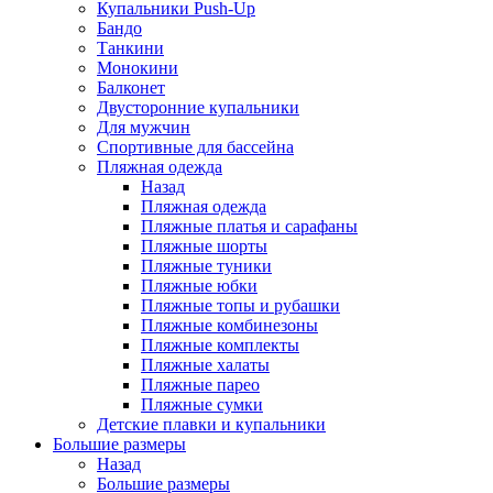
Купальники Push-Up
Бандо
Танкини
Монокини
Балконет
Двусторонние купальники
Для мужчин
Спортивные для бассейна
Пляжная одежда
Назад
Пляжная одежда
Пляжные платья и сарафаны
Пляжные шорты
Пляжные туники
Пляжные юбки
Пляжные топы и рубашки
Пляжные комбинезоны
Пляжные комплекты
Пляжные халаты
Пляжные парео
Пляжные сумки
Детские плавки и купальники
Большие размеры
Назад
Большие размеры