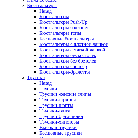
Бюстгальтеры
Назад
Бюстгальтеры
Бюстгальтеры Push-Up
Бюстгальтеры балконет
Бюстгальтеры-топы
Бесшовные бюстгальтеры
Бюстгальтеры с плотной чашкой
Бюстгальтеры с мягкой чашкой
Бюстгальтеры без косточек
Бюстгальтеры без бретелек
Бюстгальтеры спейсер
Бюстгальтеры-бралетты
Трусики
Назад
Трусики
Трусики женские слипы
Трусики-стринги
Трусики-шорты
Трусики-танга
Трусики-бразилиана
Трусики-хипстеры
Высокие трусики
Бесшовные трусики