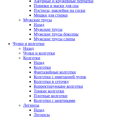
Ажурные и кружевные перчатки
Повязки и маски для сна
Пэстисы, наклейки на соски
Мешки для стирки
Мужские трусы
Назад
Мужские трусы
Мужские трусы боксеры
Мужские трусы слипы
Чулки и колготки
Назад
Чулки и колготки
Колготки
Назад
Колготки
Фантазийные колготки
Колготки с имитацией чулок
Колготки в сеточку
Корректирующие колготки
Тонкие колготки
Плотные колготки
Колготки с шортиками
Легинсы
Назад
Легинсы