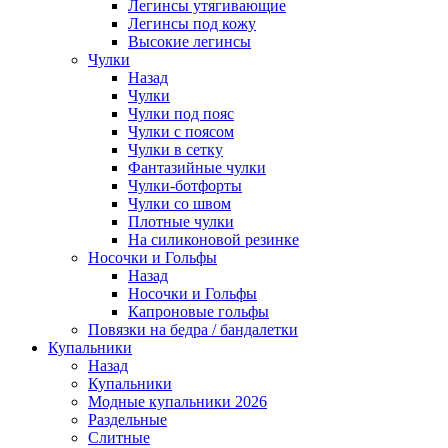
Легинсы утягивающие
Легинсы под кожу
Высокие легинсы
Чулки
Назад
Чулки
Чулки под пояс
Чулки с поясом
Чулки в сетку
Фантазийные чулки
Чулки-ботфорты
Чулки со швом
Плотные чулки
На силиконовой резинке
Носочки и Гольфы
Назад
Носочки и Гольфы
Капроновые гольфы
Повязки на бедра / бандалетки
Купальники
Назад
Купальники
Модные купальники 2026
Раздельные
Слитные