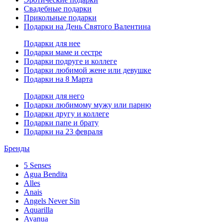
Свадебные подарки
Прикольные подарки
Подарки на День Святого Валентина
Подарки для нее
Подарки маме и сестре
Подарки подруге и коллеге
Подарки любимой жене или девушке
Подарки на 8 Марта
Подарки для него
Подарки любимому мужу или парню
Подарки другу и коллеге
Подарки папе и брату
Подарки на 23 февраля
Бренды
5 Senses
Agua Bendita
Alles
Anais
Angels Never Sin
Aquarilla
Avanua