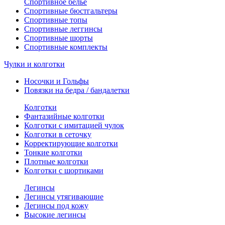
Спортивное белье
Спортивные бюстгальтеры
Спортивные топы
Спортивные леггинсы
Спортивные шорты
Спортивные комплекты
Чулки и колготки
Носочки и Гольфы
Повязки на бедра / бандалетки
Колготки
Фантазийные колготки
Колготки с имитацией чулок
Колготки в сеточку
Корректирующие колготки
Тонкие колготки
Плотные колготки
Колготки с шортиками
Легинсы
Легинсы утягивающие
Легинсы под кожу
Высокие легинсы