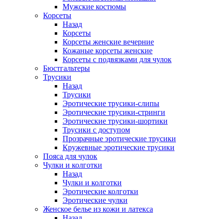
Мужские костюмы
Корсеты
Назад
Корсеты
Корсеты женские вечерние
Кожаные корсеты женские
Корсеты с подвязками для чулок
Бюстгальтеры
Трусики
Назад
Трусики
Эротические трусики-слипы
Эротические трусики-стринги
Эротические трусики-шортики
Трусики с доступом
Прозрачные эротические трусики
Кружевные эротические трусики
Пояса для чулок
Чулки и колготки
Назад
Чулки и колготки
Эротические колготки
Эротические чулки
Женское белье из кожи и латекса
Назад