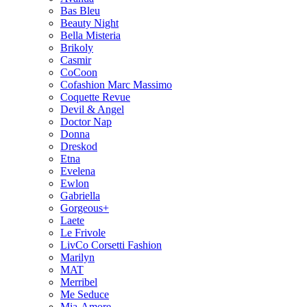
Bas Bleu
Beauty Night
Bella Misteria
Brikoly
Casmir
CoCoon
Cofashion Marc Massimo
Coquette Revue
Devil & Angel
Doctor Nap
Donna
Dreskod
Etna
Evelena
Ewlon
Gabriella
Gorgeous+
Laete
Le Frivole
LivCo Corsetti Fashion
Marilyn
MAT
Merribel
Me Seduce
Mia-Amore