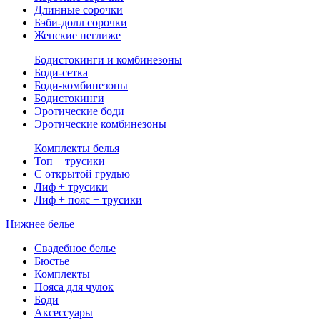
Длинные сорочки
Бэби-долл сорочки
Женские неглиже
Бодистокинги и комбинезоны
Боди-сетка
Боди-комбинезоны
Бодистокинги
Эротические боди
Эротические комбинезоны
Комплекты белья
Топ + трусики
С открытой грудью
Лиф + трусики
Лиф + пояс + трусики
Нижнее белье
Свадебное белье
Бюстье
Комплекты
Пояса для чулок
Боди
Аксессуары