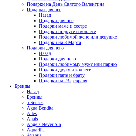
Подарки на День Святого Валентина
Подарки для нее
Назад
Подарки для нее
Подарки маме и сестре
Подарки подруге и коллеге
Подарки любимой жене или девушке
Подарки на 8 Марта
Подарки для него
Назад
Подарки для него
Подарки любимому мужу или парню
Подарки другу и коллеге
Подарки папе и брату
Подарки на 23 февраля
Бренды
Назад
Бренды
5 Senses
Agua Bendita
Alles
Anais
Angels Never Sin
Aquarilla
Avanua