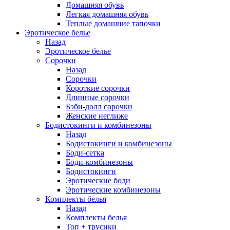
Домашняя обувь
Легкая домашняя обувь
Теплые домашние тапочки
Эротическое белье
Назад
Эротическое белье
Сорочки
Назад
Сорочки
Короткие сорочки
Длинные сорочки
Бэби-долл сорочки
Женские неглиже
Бодистокинги и комбинезоны
Назад
Бодистокинги и комбинезоны
Боди-сетка
Боди-комбинезоны
Бодистокинги
Эротические боди
Эротические комбинезоны
Комплекты белья
Назад
Комплекты белья
Топ + трусики