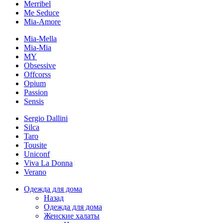
Merribel
Me Seduce
Mia-Amore
Mia-Mella
Mia-Mia
MY
Obsessive
Offcorss
Opium
Passion
Sensis
Sergio Dallini
Silca
Taro
Tousite
Uniconf
Viva La Donna
Verano
Одежда для дома
Назад
Одежда для дома
Женские халаты