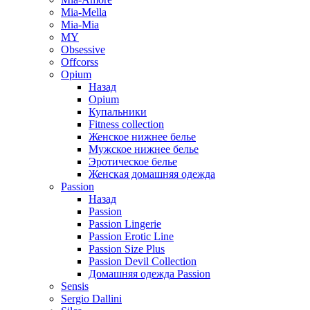
Mia-Mella
Mia-Mia
MY
Obsessive
Offcorss
Opium
Назад
Opium
Купальники
Fitness collection
Женское нижнее белье
Мужское нижнее белье
Эротическое белье
Женская домашняя одежда
Passion
Назад
Passion
Passion Lingerie
Passion Erotic Line
Passion Size Plus
Passion Devil Collection
Домашняя одежда Passion
Sensis
Sergio Dallini