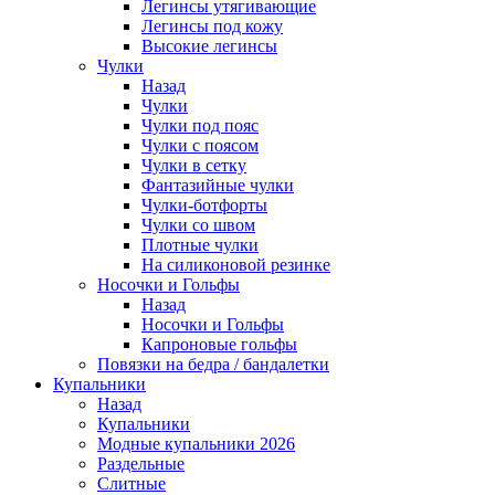
Легинсы утягивающие
Легинсы под кожу
Высокие легинсы
Чулки
Назад
Чулки
Чулки под пояс
Чулки с поясом
Чулки в сетку
Фантазийные чулки
Чулки-ботфорты
Чулки со швом
Плотные чулки
На силиконовой резинке
Носочки и Гольфы
Назад
Носочки и Гольфы
Капроновые гольфы
Повязки на бедра / бандалетки
Купальники
Назад
Купальники
Модные купальники 2026
Раздельные
Слитные