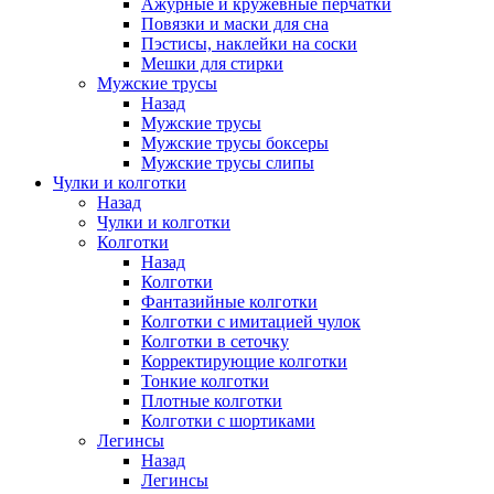
Ажурные и кружевные перчатки
Повязки и маски для сна
Пэстисы, наклейки на соски
Мешки для стирки
Мужские трусы
Назад
Мужские трусы
Мужские трусы боксеры
Мужские трусы слипы
Чулки и колготки
Назад
Чулки и колготки
Колготки
Назад
Колготки
Фантазийные колготки
Колготки с имитацией чулок
Колготки в сеточку
Корректирующие колготки
Тонкие колготки
Плотные колготки
Колготки с шортиками
Легинсы
Назад
Легинсы