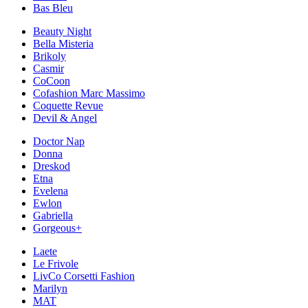
Bas Bleu
Beauty Night
Bella Misteria
Brikoly
Casmir
CoCoon
Cofashion Marc Massimo
Coquette Revue
Devil & Angel
Doctor Nap
Donna
Dreskod
Etna
Evelena
Ewlon
Gabriella
Gorgeous+
Laete
Le Frivole
LivCo Corsetti Fashion
Marilyn
MAT