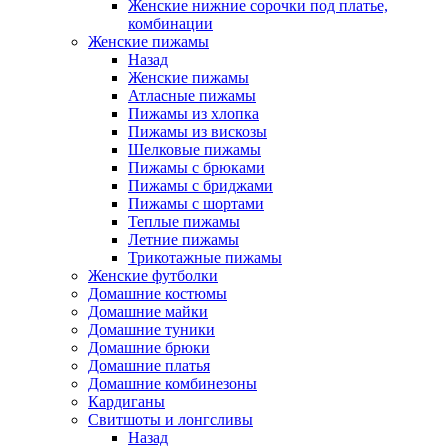
Женские нижние сорочки под платье,
комбинации
Женские пижамы
Назад
Женские пижамы
Атласные пижамы
Пижамы из хлопка
Пижамы из вискозы
Шелковые пижамы
Пижамы с брюками
Пижамы с бриджами
Пижамы с шортами
Теплые пижамы
Летние пижамы
Трикотажные пижамы
Женские футболки
Домашние костюмы
Домашние майки
Домашние туники
Домашние брюки
Домашние платья
Домашние комбинезоны
Кардиганы
Свитшоты и лонгсливы
Назад