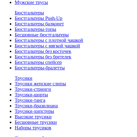
Мужские трусы
Бюстгальтеры
Бюстгальтеры Push-Up
Бюстгальтеры балконет
Бюстгальтеры-топы
Бесшовные бюстгальтеры
Бюстгальтеры с плотной чашкой
Бюстгальтеры с мягкой чашкой
Бюстгальтеры без косточек
Бюстгальтеры без бретелек
Бюстгальтеры спейсер
Бюстгальтеры-бралетты
Трусики
Трусики женские слипы
Трусики-стринги
Трусики-шорты
Трусики-танга
Трусики-бразилиана
Трусики-хипстеры
Высокие трусики
Бесшовные трусики
Наборы трусиков