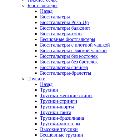
Бюстгальтеры
Назад
Бюстгальтеры
Бюстгальтеры Push-Up
Бюстгальтеры балконет
Бюстгальтеры-топы
Бесшовные бюстгальтеры
Бюстгальтеры с плотной чашкой
Бюстгальтеры с мягкой чашкой
Бюстгальтеры без косточек
Бюстгальтеры без бретелек
Бюстгальтеры спейсер
Бюстгальтеры-бралетты
Трусики
Назад
Трусики
Трусики женские слипы
Трусики-стринги
Трусики-шорты
Трусики-танга
Трусики-бразилиана
Трусики-хипстеры
Высокие трусики
Бесшовные трусики