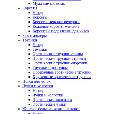
Мужские костюмы
Корсеты
Назад
Корсеты
Корсеты женские вечерние
Кожаные корсеты женские
Корсеты с подвязками для чулок
Бюстгальтеры
Трусики
Назад
Трусики
Эротические трусики-слипы
Эротические трусики-стринги
Эротические трусики-шортики
Трусики с доступом
Прозрачные эротические трусики
Кружевные эротические трусики
Пояса для чулок
Чулки и колготки
Назад
Чулки и колготки
Эротические колготки
Эротические чулки
Женское белье из кожи и латекса
Назад