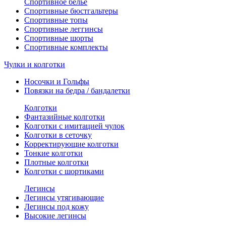
Спортивное белье
Спортивные бюстгальтеры
Спортивные топы
Спортивные леггинсы
Спортивные шорты
Спортивные комплекты
Чулки и колготки
Носочки и Гольфы
Повязки на бедра / бандалетки
Колготки
Фантазийные колготки
Колготки с имитацией чулок
Колготки в сеточку
Корректирующие колготки
Тонкие колготки
Плотные колготки
Колготки с шортиками
Легинсы
Легинсы утягивающие
Легинсы под кожу
Высокие легинсы