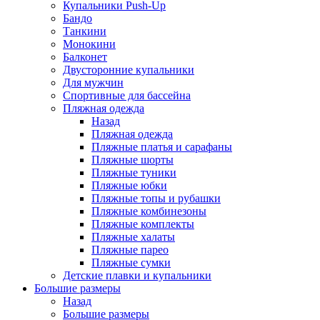
Купальники Push-Up
Бандо
Танкини
Монокини
Балконет
Двусторонние купальники
Для мужчин
Спортивные для бассейна
Пляжная одежда
Назад
Пляжная одежда
Пляжные платья и сарафаны
Пляжные шорты
Пляжные туники
Пляжные юбки
Пляжные топы и рубашки
Пляжные комбинезоны
Пляжные комплекты
Пляжные халаты
Пляжные парео
Пляжные сумки
Детские плавки и купальники
Большие размеры
Назад
Большие размеры