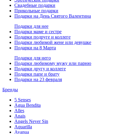
Свадебные подарки
Прикольные подарки
Подарки на День Святого Валентина
Подарки для нее
Подарки маме и сестре
Подарки подруге и коллеге
Подарки любимой жене или девушке
Подарки на 8 Марта
Подарки для него
Подарки любимому мужу или парню
Подарки другу и коллеге
Подарки папе и брату
Подарки на 23 февраля
Бренды
5 Senses
Agua Bendita
Alles
Anais
Angels Never Sin
Aquarilla
Avanua