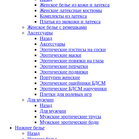
Женское белье из кожи и латекса
Женские латексные костюмы
Комплекты из латекса
Платья из экокожи и латекса
Женское белье с ремешками
Аксессуары
Назад
Аксессуары
Эротические пэстисы на соски
Эротические маски
Эротические повязки на глаза
Эротические перчатки
Эротические подвязки
Портупеи женские
Эротические ошейники БДСМ
Эротические БДСМ наручники
Плетки для ролевых игр
Для мужчин
Назад
Для мужчин
Мужские эротические трусы
Мужские эротические боди
Нижнее белье
Назад
Нижнее белье