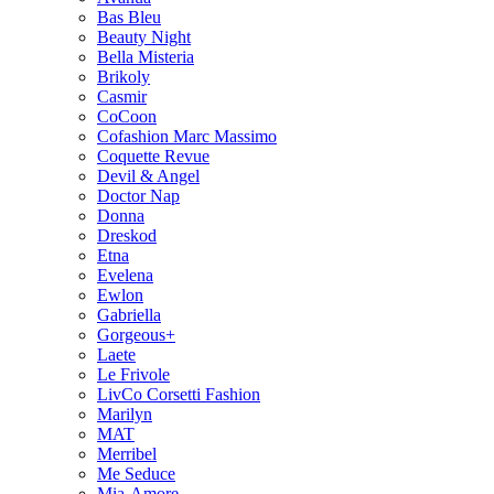
Bas Bleu
Beauty Night
Bella Misteria
Brikoly
Casmir
CoCoon
Cofashion Marc Massimo
Coquette Revue
Devil & Angel
Doctor Nap
Donna
Dreskod
Etna
Evelena
Ewlon
Gabriella
Gorgeous+
Laete
Le Frivole
LivCo Corsetti Fashion
Marilyn
MAT
Merribel
Me Seduce
Mia-Amore