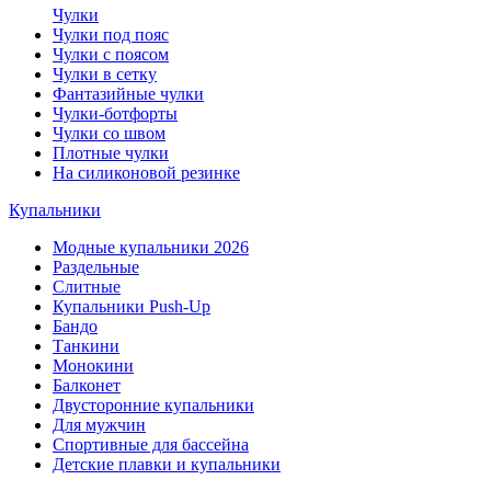
Чулки
Чулки под пояс
Чулки с поясом
Чулки в сетку
Фантазийные чулки
Чулки-ботфорты
Чулки со швом
Плотные чулки
На силиконовой резинке
Купальники
Модные купальники 2026
Раздельные
Слитные
Купальники Push-Up
Бандо
Танкини
Монокини
Балконет
Двусторонние купальники
Для мужчин
Спортивные для бассейна
Детские плавки и купальники