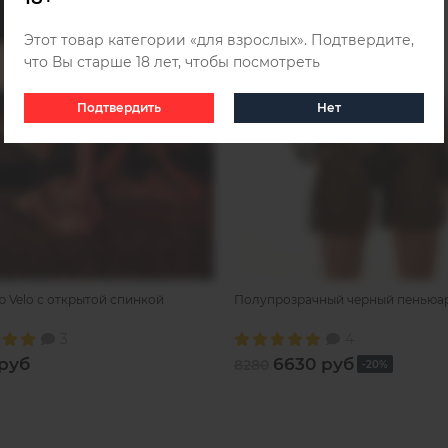
Этот товар категории «для взрослых». Подтвердите,
что Вы старше 18 лет, чтобы посмотреть
Подтвердить
Нет
 Velo с открытой спинкой
Полупрозрачный черный пеньюар
3
4
руб
6630 руб
8280
-20%