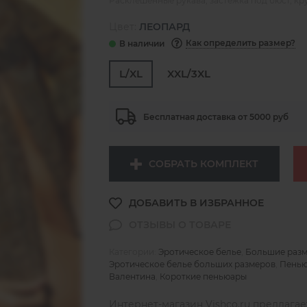
Расклешенные рукава, застежка под бюст, кр
Цвет:
ЛЕОПАРД
Как определить размер?
L/XL
XXL/3XL
Бесплатная доставка от 5000 руб
СОБРАТЬ КОМПЛЕКТ
Категории:
Эротическое белье
,
Большие раз
Эротическое белье больших размеров
,
Пень
Валентина
,
Короткие пеньюары
Интернет-магазин Vishco.ru предлага