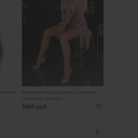
 Maxine
Атласный пеньюар Maranto с нежным
Эффектный чер
цветочным принтом
3820 руб
7240 
9040