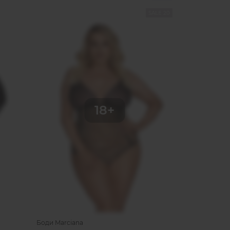
SALE 20
Боди Marciana
Сорочка Sheri