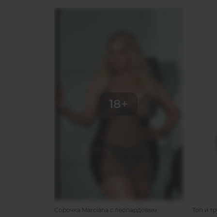
Сорочка Marciana с леопардовым
Топ и т