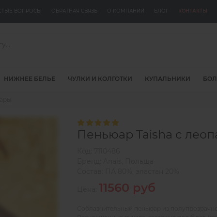
СТЫЕ ВОПРОСЫ
ОБРАТНАЯ СВЯЗЬ
О КОМПАНИИ
БЛОГ
КОНТАКТЫ
НИЖНЕЕ БЕЛЬЕ
ЧУЛКИ И КОЛГОТКИ
КУПАЛЬНИКИ
БОЛ
юары
Пеньюар Taisha с лео
Код:
7110486
Бренд:
Anais
,
Польша
Состав:
ПА 80%, эластан 20%
11560 руб
Цена:
Соблазнительный пеньюар из полупрозрачно