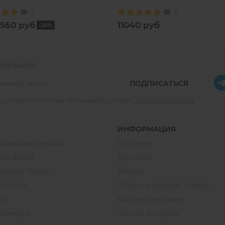
3
3
560 руб
11040 руб
-20%
РАССЫЛКА
ПОДПИСАТЬСЯ
ку «Подписаться» вы принимаете условия
Публичной оферты
.
ИНФОРМАЦИЯ
домашняя одежда
Контакты
ое белье
Доставка
нижнее белье
Оплата
олготки
Обмен и возврат товара
ки
Как сделать заказ
размеры
Частые вопросы