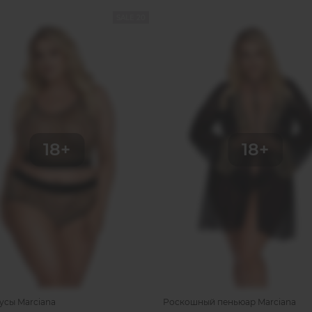
SALE 20
русы Marciana
Роскошный пеньюар Marciana