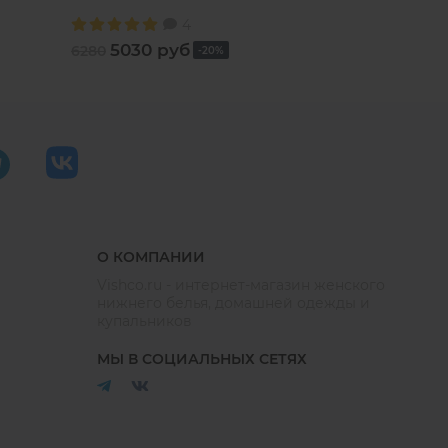
4
5030 руб
7480 руб
6280
-20%
О КОМПАНИИ
Vishco.ru - интернет-магазин женского
нижнего белья, домашней одежды и
купальников
МЫ В СОЦИАЛЬНЫХ СЕТЯХ