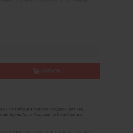
ужевная вышивка. В комплекте только пеньюар.
КУПИТЬ
меры
,
Новогодние подарки
,
Подарки для нее
,
юары
,
Бренд Anais
,
Подарки на День Святого
ет приобрести такие товары, как Пеньюар