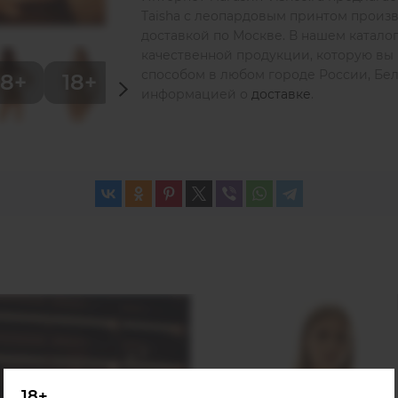
Taisha с леопардовым принтом произв
доставкой по Москве. В нашем катал
качественной продукции, которую вы 
способом в любом городе России, Бела
информацией о
доставке
.
18+