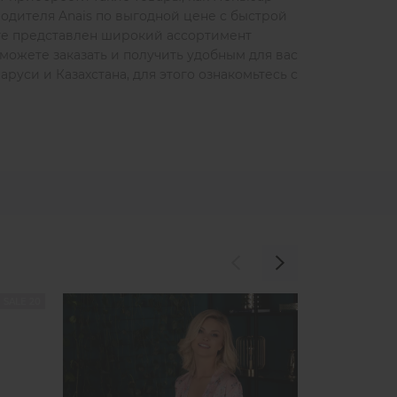
одителя Anais по выгодной цене с быстрой
оге представлен широкий ассортимент
можете заказать и получить удобным для вас
руси и Казахстана, для этого ознакомьтесь с
SALE 20