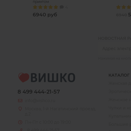
принтом
4
6940 руб
5
6940
НОВОСТНАЯ 
Нажимая на кноп
КАТАЛОГ
Женская 
8 499 444-21-57
Эротическ
Женское 
info@vishco.ru
Чулки и к
Москва
, 1-й Нагатинский проезд,
д.2
Купальни
Пн-Пт с 10:00 до 19:00
Большие 
8 499 444-21-57