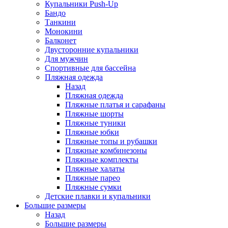
Купальники Push-Up
Бандо
Танкини
Монокини
Балконет
Двусторонние купальники
Для мужчин
Спортивные для бассейна
Пляжная одежда
Назад
Пляжная одежда
Пляжные платья и сарафаны
Пляжные шорты
Пляжные туники
Пляжные юбки
Пляжные топы и рубашки
Пляжные комбинезоны
Пляжные комплекты
Пляжные халаты
Пляжные парео
Пляжные сумки
Детские плавки и купальники
Большие размеры
Назад
Большие размеры