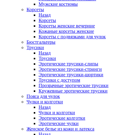
Мужские костюмы
Корсеты
Назад
Корсеты
Корсеты женские вечерние
Кожаные корсеты женские
Корсеты с подвязками для чулок
Бюстгальтеры
Трусики
Назад
Трусики
Эротические трусики-слипы
Эротические трусики-стринги
Эротические трусики-шортики
Трусики с доступом
Прозрачные эротические трусики
Кружевные эротические трусики
Пояса для чулок
Чулки и колготки
Назад
Чулки и колготки
Эротические колготки
Эротические чулки
Женское белье из кожи и латекса
Назад