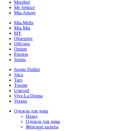
Merribel
Me Seduce
Mia-Amore
Mia-Mella
Mia-Mia
MY
Obsessive
Offcorss
Opium
Passion
Sensis
Sergio Dallini
Silca
Taro
Tousite
Uniconf
Viva La Donna
Verano
Одежда для дома
Назад
Одежда для дома
Женские халаты