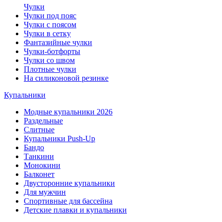
Чулки
Чулки под пояс
Чулки с поясом
Чулки в сетку
Фантазийные чулки
Чулки-ботфорты
Чулки со швом
Плотные чулки
На силиконовой резинке
Купальники
Модные купальники 2026
Раздельные
Слитные
Купальники Push-Up
Бандо
Танкини
Монокини
Балконет
Двусторонние купальники
Для мужчин
Спортивные для бассейна
Детские плавки и купальники