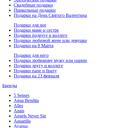
Свадебные подарки
Прикольные подарки
Подарки на День Святого Валентина
Подарки для нее
Подарки маме и сестре
Подарки подруге и коллеге
Подарки любимой жене или девушке
Подарки на 8 Марта
Подарки для него
Подарки любимому мужу или парню
Подарки другу и коллеге
Подарки папе и брату
Подарки на 23 февраля
Бренды
5 Senses
Agua Bendita
Alles
Anais
Angels Never Sin
Aquarilla
Avanua