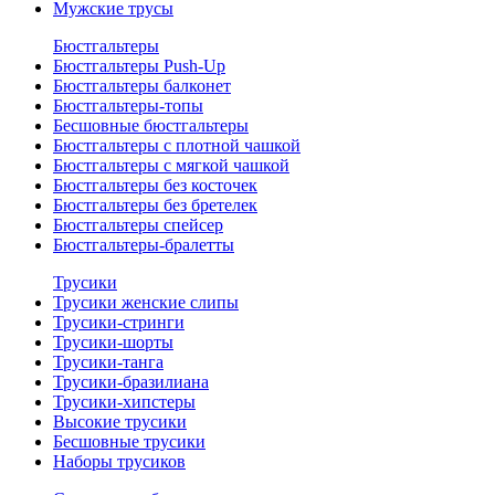
Мужские трусы
Бюстгальтеры
Бюстгальтеры Push-Up
Бюстгальтеры балконет
Бюстгальтеры-топы
Бесшовные бюстгальтеры
Бюстгальтеры с плотной чашкой
Бюстгальтеры с мягкой чашкой
Бюстгальтеры без косточек
Бюстгальтеры без бретелек
Бюстгальтеры спейсер
Бюстгальтеры-бралетты
Трусики
Трусики женские слипы
Трусики-стринги
Трусики-шорты
Трусики-танга
Трусики-бразилиана
Трусики-хипстеры
Высокие трусики
Бесшовные трусики
Наборы трусиков