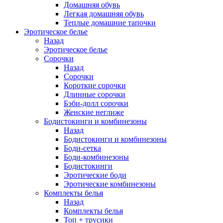
Домашняя обувь
Легкая домашняя обувь
Теплые домашние тапочки
Эротическое белье
Назад
Эротическое белье
Сорочки
Назад
Сорочки
Короткие сорочки
Длинные сорочки
Бэби-долл сорочки
Женские неглиже
Бодистокинги и комбинезоны
Назад
Бодистокинги и комбинезоны
Боди-сетка
Боди-комбинезоны
Бодистокинги
Эротические боди
Эротические комбинезоны
Комплекты белья
Назад
Комплекты белья
Топ + трусики