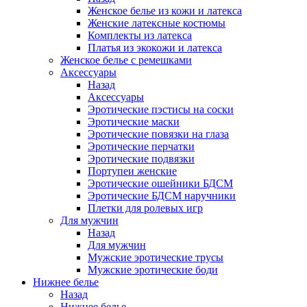
Женское белье из кожи и латекса
Женские латексные костюмы
Комплекты из латекса
Платья из экокожи и латекса
Женское белье с ремешками
Аксессуары
Назад
Аксессуары
Эротические пэстисы на соски
Эротические маски
Эротические повязки на глаза
Эротические перчатки
Эротические подвязки
Портупеи женские
Эротические ошейники БДСМ
Эротические БДСМ наручники
Плетки для ролевых игр
Для мужчин
Назад
Для мужчин
Мужские эротические трусы
Мужские эротические боди
Нижнее белье
Назад
Нижнее белье