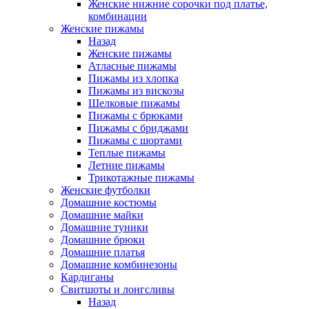
Женские нижние сорочки под платье,
комбинации
Женские пижамы
Назад
Женские пижамы
Атласные пижамы
Пижамы из хлопка
Пижамы из вискозы
Шелковые пижамы
Пижамы с брюками
Пижамы с бриджами
Пижамы с шортами
Теплые пижамы
Летние пижамы
Трикотажные пижамы
Женские футболки
Домашние костюмы
Домашние майки
Домашние туники
Домашние брюки
Домашние платья
Домашние комбинезоны
Кардиганы
Свитшоты и лонгсливы
Назад