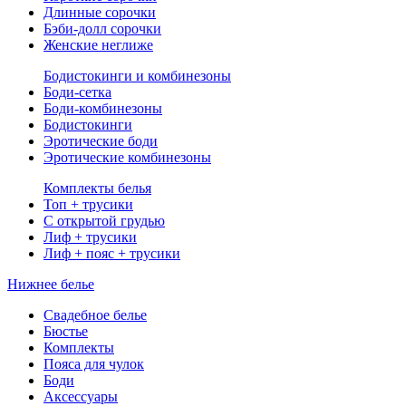
Длинные сорочки
Бэби-долл сорочки
Женские неглиже
Бодистокинги и комбинезоны
Боди-сетка
Боди-комбинезоны
Бодистокинги
Эротические боди
Эротические комбинезоны
Комплекты белья
Топ + трусики
С открытой грудью
Лиф + трусики
Лиф + пояс + трусики
Нижнее белье
Свадебное белье
Бюстье
Комплекты
Пояса для чулок
Боди
Аксессуары