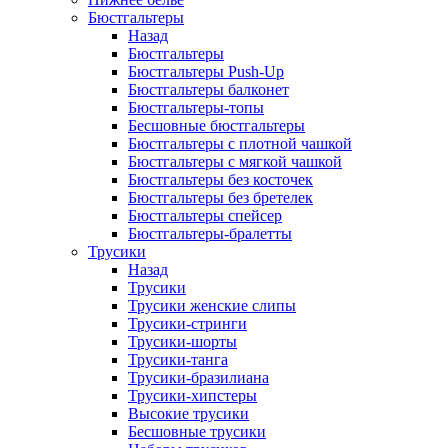
Бюстгальтеры
Назад
Бюстгальтеры
Бюстгальтеры Push-Up
Бюстгальтеры балконет
Бюстгальтеры-топы
Бесшовные бюстгальтеры
Бюстгальтеры с плотной чашкой
Бюстгальтеры с мягкой чашкой
Бюстгальтеры без косточек
Бюстгальтеры без бретелек
Бюстгальтеры спейсер
Бюстгальтеры-бралетты
Трусики
Назад
Трусики
Трусики женские слипы
Трусики-стринги
Трусики-шорты
Трусики-танга
Трусики-бразилиана
Трусики-хипстеры
Высокие трусики
Бесшовные трусики