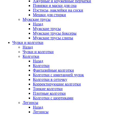
Ажурные и кружевные перчатки
Повязки и маски для сна
Пэстисы, наклейки на соски
Мешки для стирки
Мужские трусы
Назад
Мужские трусы
Мужские трусы боксеры
Мужские трусы слипы
Чулки и колготки
Назад
Чулки и колготки
Колготки
Назад
Колготки
Фантазийные колготки
Колготки с имитацией чулок
Колготки в сеточку
Корректирующие колготки
Тонкие колготки
Плотные колготки
Колготки с шортиками
Легинсы
Назад
Легинсы