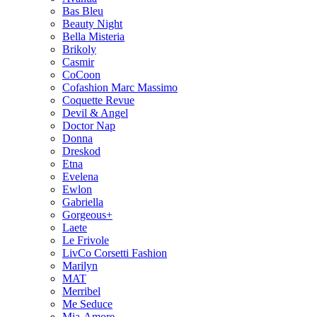
Bas Bleu
Beauty Night
Bella Misteria
Brikoly
Casmir
CoCoon
Cofashion Marc Massimo
Coquette Revue
Devil & Angel
Doctor Nap
Donna
Dreskod
Etna
Evelena
Ewlon
Gabriella
Gorgeous+
Laete
Le Frivole
LivCo Corsetti Fashion
Marilyn
MAT
Merribel
Me Seduce
Mia-Amore