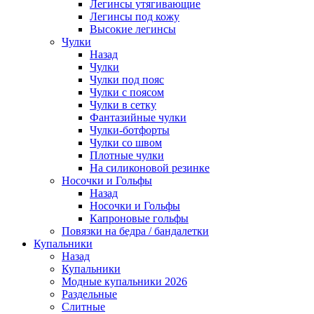
Легинсы утягивающие
Легинсы под кожу
Высокие легинсы
Чулки
Назад
Чулки
Чулки под пояс
Чулки с поясом
Чулки в сетку
Фантазийные чулки
Чулки-ботфорты
Чулки со швом
Плотные чулки
На силиконовой резинке
Носочки и Гольфы
Назад
Носочки и Гольфы
Капроновые гольфы
Повязки на бедра / бандалетки
Купальники
Назад
Купальники
Модные купальники 2026
Раздельные
Слитные