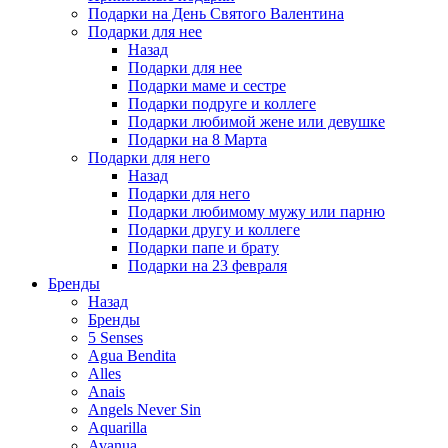
Подарки на День Святого Валентина
Подарки для нее
Назад
Подарки для нее
Подарки маме и сестре
Подарки подруге и коллеге
Подарки любимой жене или девушке
Подарки на 8 Марта
Подарки для него
Назад
Подарки для него
Подарки любимому мужу или парню
Подарки другу и коллеге
Подарки папе и брату
Подарки на 23 февраля
Бренды
Назад
Бренды
5 Senses
Agua Bendita
Alles
Anais
Angels Never Sin
Aquarilla
Avanua