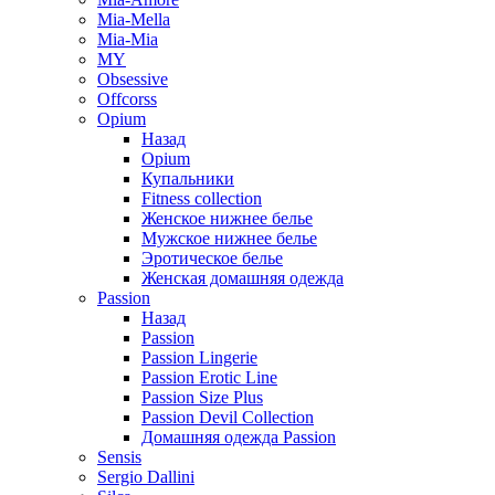
Mia-Mella
Mia-Mia
MY
Obsessive
Offcorss
Opium
Назад
Opium
Купальники
Fitness collection
Женское нижнее белье
Мужское нижнее белье
Эротическое белье
Женская домашняя одежда
Passion
Назад
Passion
Passion Lingerie
Passion Erotic Line
Passion Size Plus
Passion Devil Collection
Домашняя одежда Passion
Sensis
Sergio Dallini