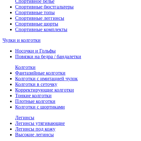
Спортивное белье
Спортивные бюстгальтеры
Спортивные топы
Спортивные леггинсы
Спортивные шорты
Спортивные комплекты
Чулки и колготки
Носочки и Гольфы
Повязки на бедра / бандалетки
Колготки
Фантазийные колготки
Колготки с имитацией чулок
Колготки в сеточку
Корректирующие колготки
Тонкие колготки
Плотные колготки
Колготки с шортиками
Легинсы
Легинсы утягивающие
Легинсы под кожу
Высокие легинсы