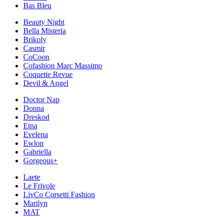
Bas Bleu
Beauty Night
Bella Misteria
Brikoly
Casmir
CoCoon
Cofashion Marc Massimo
Coquette Revue
Devil & Angel
Doctor Nap
Donna
Dreskod
Etna
Evelena
Ewlon
Gabriella
Gorgeous+
Laete
Le Frivole
LivCo Corsetti Fashion
Marilyn
MAT