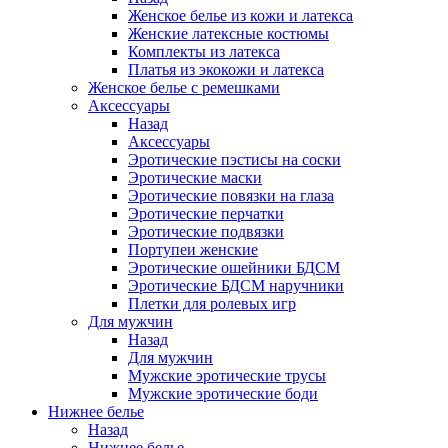
Женское белье из кожи и латекса
Женские латексные костюмы
Комплекты из латекса
Платья из экокожи и латекса
Женское белье с ремешками
Аксессуары
Назад
Аксессуары
Эротические пэстисы на соски
Эротические маски
Эротические повязки на глаза
Эротические перчатки
Эротические подвязки
Портупеи женские
Эротические ошейники БДСМ
Эротические БДСМ наручники
Плетки для ролевых игр
Для мужчин
Назад
Для мужчин
Мужские эротические трусы
Мужские эротические боди
Нижнее белье
Назад
Нижнее белье