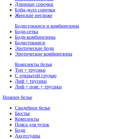
Длинные сорочки
Бэби-долл сорочки
Женские неглиже
Бодистокинги и комбинезоны
Боди-сетка
Боди-комбинезоны
Бодистокинги
Эротические боди
Эротические комбинезоны
Комплекты белья
Топ + трусики
С открытой грудью
Лиф + трусики
Лиф + пояс + трусики
Нижнее белье
Свадебное белье
Бюстье
Комплекты
Пояса для чулок
Боди
Аксессуары