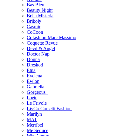
Bas Bleu
Beauty Night
Bella Misteria
Brikoly
Casmir
CoCoon
Cofashion Marc Massimo
Coquette Revue
Devil & Angel
Doctor Nap
Donna
Dreskod
Etna
Evelena
Ewlon
Gabriella
Gorgeous+
Laete
Le Frivole
LivCo Corsetti Fashion
Marilyn
MAT
Merribel
Me Seduce
Mia-Amore