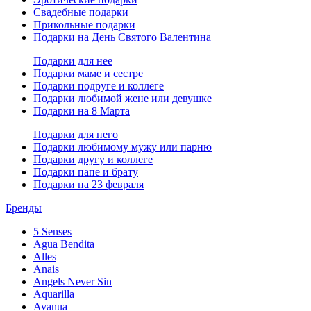
Свадебные подарки
Прикольные подарки
Подарки на День Святого Валентина
Подарки для нее
Подарки маме и сестре
Подарки подруге и коллеге
Подарки любимой жене или девушке
Подарки на 8 Марта
Подарки для него
Подарки любимому мужу или парню
Подарки другу и коллеге
Подарки папе и брату
Подарки на 23 февраля
Бренды
5 Senses
Agua Bendita
Alles
Anais
Angels Never Sin
Aquarilla
Avanua