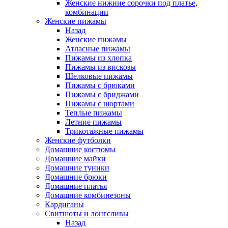
Женские нижние сорочки под платье,
комбинации
Женские пижамы
Назад
Женские пижамы
Атласные пижамы
Пижамы из хлопка
Пижамы из вискозы
Шелковые пижамы
Пижамы с брюками
Пижамы с бриджами
Пижамы с шортами
Теплые пижамы
Летние пижамы
Трикотажные пижамы
Женские футболки
Домашние костюмы
Домашние майки
Домашние туники
Домашние брюки
Домашние платья
Домашние комбинезоны
Кардиганы
Свитшоты и лонгсливы
Назад