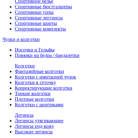
Спортивное белье
Спортивные бюстгальтеры
Спортивные топы
Спортивные леггинсы
Спортивные шорты
Спортивные комплекты
Чулки и колготки
Носочки и Гольфы
Повязки на бедра / бандалетки
Колготки
Фантазийные колготки
Колготки с имитацией чулок
Колготки в сеточку
Корректирующие колготки
Тонкие колготки
Плотные колготки
Колготки с шортиками
Легинсы
Легинсы утягивающие
Легинсы под кожу
Высокие легинсы