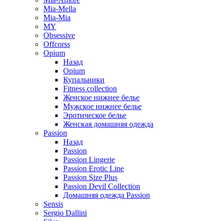
Mia-Mella
Mia-Mia
MY
Obsessive
Offcorss
Opium
Назад
Opium
Купальники
Fitness collection
Женское нижнее белье
Мужское нижнее белье
Эротическое белье
Женская домашняя одежда
Passion
Назад
Passion
Passion Lingerie
Passion Erotic Line
Passion Size Plus
Passion Devil Collection
Домашняя одежда Passion
Sensis
Sergio Dallini