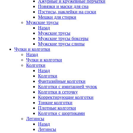
Ажурные и кружевные перчатки
Повязки и маски для сна
Пэстисы, наклейки на соски
Мешки для стирки
Мужские трусы
Назад
Мужские трусы
Мужские трусы боксеры
Мужские трусы слипы
Чулки и колготки
Назад
Чулки и колготки
Колготки
Назад
Колготки
Фантазийные колготки
Колготки с имитацией чулок
Колготки в сеточку
Корректирующие колготки
Тонкие колготки
Плотные колготки
Колготки с шортиками
Легинсы
Назад
Легинсы