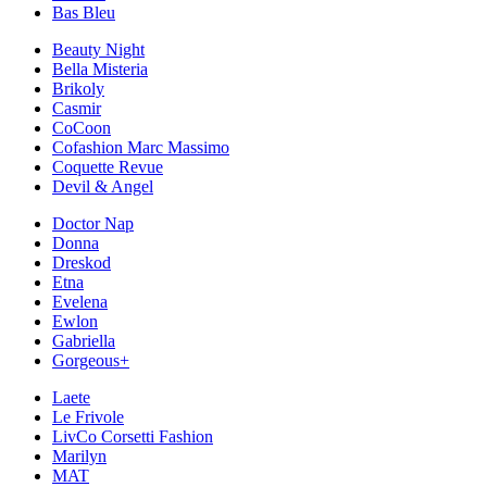
Bas Bleu
Beauty Night
Bella Misteria
Brikoly
Casmir
CoCoon
Cofashion Marc Massimo
Coquette Revue
Devil & Angel
Doctor Nap
Donna
Dreskod
Etna
Evelena
Ewlon
Gabriella
Gorgeous+
Laete
Le Frivole
LivCo Corsetti Fashion
Marilyn
MAT