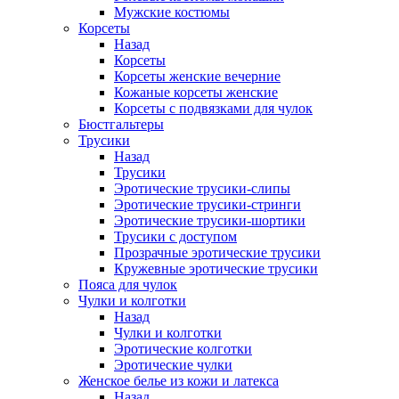
Мужские костюмы
Корсеты
Назад
Корсеты
Корсеты женские вечерние
Кожаные корсеты женские
Корсеты с подвязками для чулок
Бюстгальтеры
Трусики
Назад
Трусики
Эротические трусики-слипы
Эротические трусики-стринги
Эротические трусики-шортики
Трусики с доступом
Прозрачные эротические трусики
Кружевные эротические трусики
Пояса для чулок
Чулки и колготки
Назад
Чулки и колготки
Эротические колготки
Эротические чулки
Женское белье из кожи и латекса
Назад