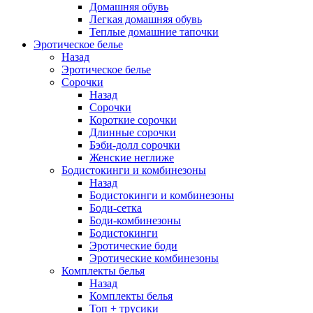
Домашняя обувь
Легкая домашняя обувь
Теплые домашние тапочки
Эротическое белье
Назад
Эротическое белье
Сорочки
Назад
Сорочки
Короткие сорочки
Длинные сорочки
Бэби-долл сорочки
Женские неглиже
Бодистокинги и комбинезоны
Назад
Бодистокинги и комбинезоны
Боди-сетка
Боди-комбинезоны
Бодистокинги
Эротические боди
Эротические комбинезоны
Комплекты белья
Назад
Комплекты белья
Топ + трусики