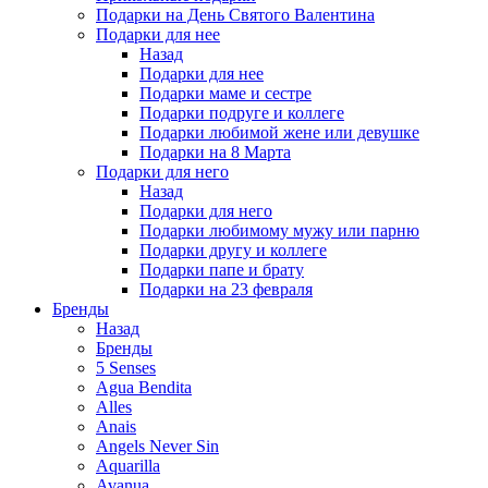
Подарки на День Святого Валентина
Подарки для нее
Назад
Подарки для нее
Подарки маме и сестре
Подарки подруге и коллеге
Подарки любимой жене или девушке
Подарки на 8 Марта
Подарки для него
Назад
Подарки для него
Подарки любимому мужу или парню
Подарки другу и коллеге
Подарки папе и брату
Подарки на 23 февраля
Бренды
Назад
Бренды
5 Senses
Agua Bendita
Alles
Anais
Angels Never Sin
Aquarilla
Avanua