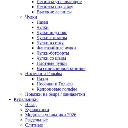
Легинсы утягивающие
Легинсы под кожу
Высокие легинсы
Чулки
Назад
Чулки
Чулки под пояс
Чулки с поясом
Чулки в сетку
Фантазийные чулки
Чулки-ботфорты
Чулки со швом
Плотные чулки
На силиконовой резинке
Носочки и Гольфы
Назад
Носочки и Гольфы
Капроновые гольфы
Повязки на бедра / бандалетки
Купальники
Назад
Купальники
Модные купальники 2026
Раздельные
Слитные