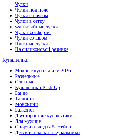
Чулки
Чулки под пояс
Чулки с поясом
Чулки в сетку
Фантазийные чулки
Чулки-ботфорты
Чулки со швом
Плотные чулки
На силиконовой резинке
Купальники
Модные купальники 2026
Раздельные
Слитные
Купальники Push-Up
Бандо
Танкини
Монокини
Балконет
Двусторонние купальники
Для мужчин
Спортивные для бассейна
Детские плавки и купальники