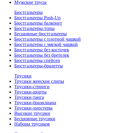
Мужские трусы
Бюстгальтеры
Бюстгальтеры Push-Up
Бюстгальтеры балконет
Бюстгальтеры-топы
Бесшовные бюстгальтеры
Бюстгальтеры с плотной чашкой
Бюстгальтеры с мягкой чашкой
Бюстгальтеры без косточек
Бюстгальтеры без бретелек
Бюстгальтеры спейсер
Бюстгальтеры-бралетты
Трусики
Трусики женские слипы
Трусики-стринги
Трусики-шорты
Трусики-танга
Трусики-бразилиана
Трусики-хипстеры
Высокие трусики
Бесшовные трусики
Наборы трусиков