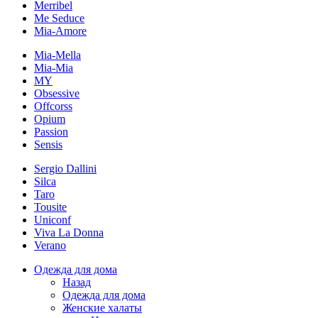
Merribel
Me Seduce
Mia-Amore
Mia-Mella
Mia-Mia
MY
Obsessive
Offcorss
Opium
Passion
Sensis
Sergio Dallini
Silca
Taro
Tousite
Uniconf
Viva La Donna
Verano
Одежда для дома
Назад
Одежда для дома
Женские халаты