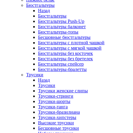
Бюстгальтеры
Назад
Бюстгальтеры
Бюстгальтеры Push-Up
Бюстгальтеры балконет
Бюстгальтеры-топы
Бесшовные бюстгальтеры
Бюстгальтеры с плотной чашкой
Бюстгальтеры с мягкой чашкой
Бюстгальтеры без косточек
Бюстгальтеры без бретелек
Бюстгальтеры спейсер
Бюстгальтеры-бралетты
Трусики
Назад
Трусики
Трусики женские слипы
Трусики-стринги
Трусики-шорты
Трусики-танга
Трусики-бразилиана
Трусики-хипстеры
Высокие трусики
Бесшовные трусики