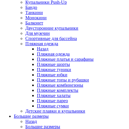
Купальники Push-Up
Бандо
Танкини
Монокини
Балконет
Двусторонние купальники
Для мужчин
Спортивные для бассейна
Пляжная одежда
Назад
Пляжная одежда
Пляжные платья и сарафаны
Пляжные шорты
Пляжные туники
Пляжные юбки
Пляжные топы и рубашки
Пляжные комбинезоны
Пляжные комплекты
Пляжные халаты
Пляжные парео
Пляжные сумки
Детские плавки и купальники
Большие размеры
Назад
Большие размеры