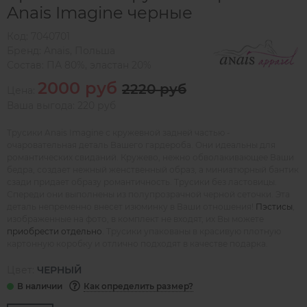
Anais Imagine черные
Код:
7040701
Бренд:
Anais
,
Польша
Состав:
ПА 80%, эластан 20%
2000 руб
2220 руб
Цена:
Ваша выгода: 220 руб
Трусики Anais Imagine с кружевной задней частью -
очаровательная деталь Вашего гардероба. Они идеальны для
романтических свиданий. Кружево, нежно обволакивающее Ваши
бедра, создает нежный женственный образ, а миниатюрный бантик
сзади придает образу романтичность. Трусики без ластовицы.
Спереди они выполнены из полупрозрачной черной сеточки. Эта
деталь непременно внесет изюминку в Ваши отношения!
Пэстисы
,
изображенные на фото, в комплект не входят, их Вы можете
приобрести отдельно
. Трусики упакованы в красивую плотную
картонную коробку и отлично подходят в качестве подарка.
Цвет:
ЧЕРНЫЙ
Как определить размер?