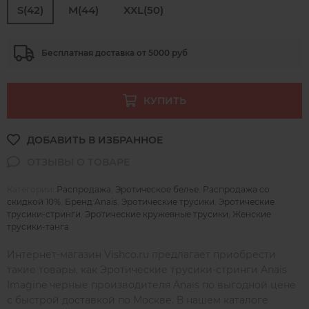
S(42)
M(44)
XXL(50)
Бесплатная доставка от 5000 руб
КУПИТЬ
Категории:
Распродажа
,
Эротическое белье
,
Распродажа со
скидкой 10%
,
Бренд Anais
,
Эротические трусики
,
Эротические
трусики-стринги
,
Эротические кружевные трусики
,
Женские
трусики-танга
Интернет-магазин Vishco.ru предлагает приобрести
такие товары, как Эротические трусики-стринги Anais
Imagine черные производителя Anais по выгодной цене
с быстрой доставкой по Москве. В нашем каталоге