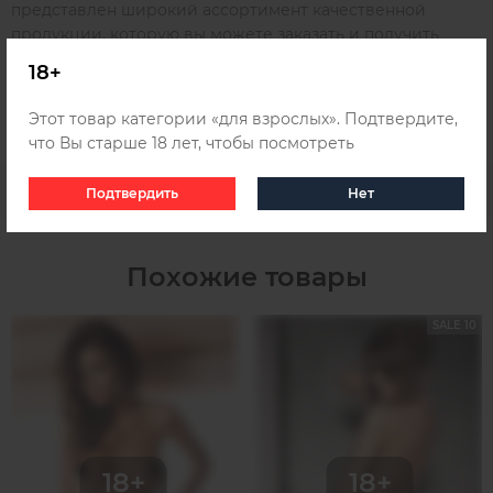
представлен широкий ассортимент качественной
продукции, которую вы можете заказать и получить
удобным для вас способом в любом городе России,
18+
Беларуси и Казахстана, для этого ознакомьтесь с
информацией о
доставке
.
Этот товар категории «для взрослых». Подтвердите,
что Вы старше 18 лет, чтобы посмотреть
Подтвердить
Нет
Похожие товары
SALE 10