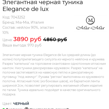
Элегантная черная туника
Elegance de lux
Код:
7043252
Бренд:
Mia-Mia
,
Италия
Состав:
нейлон 90%, эластан
10%
3890 руб
4860 руб
Цена:
Ваша выгода: 970 руб
Элегантная черная туника Elegance de lux средней длины (до
колен) полуприлегающего силуэта из черного нейлона и кружева.
Разрез "капелька" на горловине окантованн однотонным атласным
кантом. Низ туники декорирован кружевом. Разрез "капелька" на
полочке застегивается на навесную петлю и декоративную
пуговицу "под жемчуг". Рукава "реглан" выполнены из кружевного
полотна. Атласный пояс (из боковых швов), из бархатной ленты
шириной 2см, позволяет регулировать желаемый объем изделия
по талии. Туника идеально подойдет в качестве оригинального
подарка.
Цвет:
ЧЕРНЫЙ