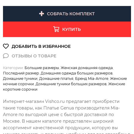
СОБРАТЬ КОМПЛЕКТ
КУПИТЬ
Категории:
Большие размеры
,
Женская домашняя одежда
,
Последний размер
,
Домашняя одежда больших размеров
,
Домашние туники
,
Домашние платья
,
Бренд Mia-Amore
,
Женские
ночные сорочки
,
Домашние туники больших размеров
,
Женские
короткие сорочки
Интернет-магазин Vishco.ru предлагает приобрести
такие товары, как Платье Genua производителя Mia-
Amore по выгодной цене с быстрой доставкой по
Москве. В нашем каталоге представлен широкий
ассортимент качественной продукции, которую вы