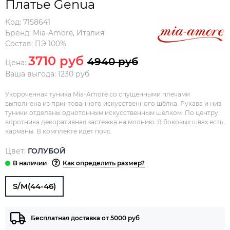
Платье Genua
Код:
7158641
Бренд:
Mia-Amore
,
Италия
Состав:
ПЭ 100%
3710 руб
4940 руб
Цена:
Ваша выгода: 1230 руб
Укороченная туника Mia-Amore со спущенными плечами
выполнена из принтованного искусственного шёлка. Рукава и низ
туники отделаны однотонным искусственным шёлком. По центру
воротника декоративная застежка на молнию. В боковых швах есть
карманы. В комплекте идет пояс.
Цвет:
ГОЛУБОЙ
Как определить размер?
S/M(44-46)
Бесплатная доставка от 5000 руб