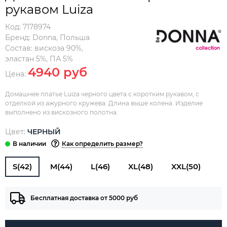
рукавом Luiza
Код:
7178974
Бренд:
Donna
,
Польша
Состав:
вискоза 90%,
эластан 5%, ПА 5%
4940 руб
Цена:
Домашнее платье Luiza черного цвета с коротким рукавом, с
отделкой из ажурного кружева. Длина выше колена. Изделие
выполнено из вискозного полотна.
Цвет:
ЧЕРНЫЙ
Как определить размер?
S(42)
M(44)
L(46)
XL(48)
XXL(50)
Бесплатная доставка от 5000 руб