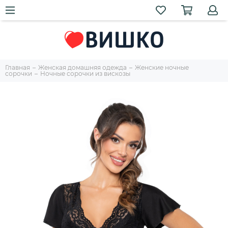
Главная
Женская домашняя одежда
Женские ночные
сорочки
Ночные сорочки из вискозы