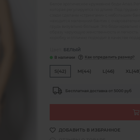
Белое эротическое кружевное боди Anais Pen
которая регулируется по длине. Под грудью 
сзади сделаны «стрингами» с небольшим бан
находится маленький бантик с очаровательно
грудь визуально больше. Это боди идеально
образу чарующую женственность и легкость.
коробку и отлично подходит в качестве пода
Цвет:
БЕЛЫЙ
Как определить размер?
S(42)
M(44)
L(46)
XL(48
Бесплатная доставка от 5000 руб