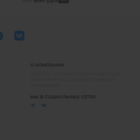
1890 руб
5640 руб
2100
-10%
О КОМПАНИИ
Vishco.ru - интернет-магазин женского
нижнего белья, домашней одежды и
купальников
МЫ В СОЦИАЛЬНЫХ СЕТЯХ