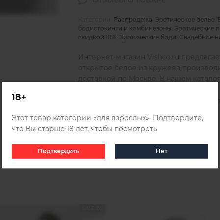
Категории:
Распродажа
,
Эротическое белье
,
бодистокинги и комбинезоны
,
Эротические 
скидкой 10%
,
Эротические боди
,
Свадебное н
Интернет-магазин Vishco.ru предлагае
открытое белое из кружева производи
доставкой по Москве. В нашем катал
качественной продукции, которую вы 
18+
способом в любом городе России, Бела
информацией о
доставке
.
Этот товар категории «для взрослых». Подтвердите,
что Вы старше 18 лет, чтобы посмотреть
Подтвердить
Нет
SALE 20