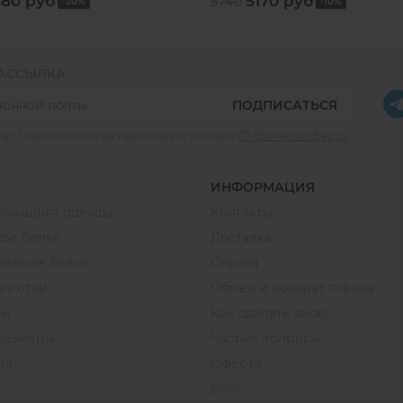
680 руб
5170 руб
5740
-20%
-10%
РАССЫЛКА
ПОДПИСАТЬСЯ
ку «Подписаться» вы принимаете условия
Публичной оферты
.
ИНФОРМАЦИЯ
домашняя одежда
Контакты
ое белье
Доставка
нижнее белье
Оплата
олготки
Обмен и возврат товара
ки
Как сделать заказ
размеры
Частые вопросы
жа
Оферта
Блог