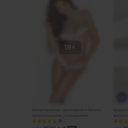
Белый комплект эротического белья с
Бодисто
металлическими украшениями
вырезо
6