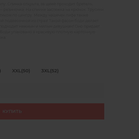
ny. Спинка открыта, за шеей проходит бретель,
— резиночка. На спинке застежка на крючок. Трусики
тиком по центру. Между чашечек лифа также
й подвесочкой из страз! Такой фасон боди делает
 подходит нежным и милым девушкам! Оно придает
 Боди упаковано в красивую плотную картонную
рка.
)
XXL(50)
3XL(52)
КУПИТЬ