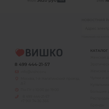
3620 руб
1
4020
2100
-10%
НОВОСТНАЯ 
Нажимая на кноп
КАТАЛОГ
Женская 
8 499 444-21-57
Эротическ
Женское 
info@vishco.ru
Чулки и к
Москва
, 1-й Нагатинский проезд,
д.2
Купальни
Пн-Пт с 10:00 до 19:00
Большие 
8 499 444-21-57
Распрода
+7 901 74-36-366
Бренды