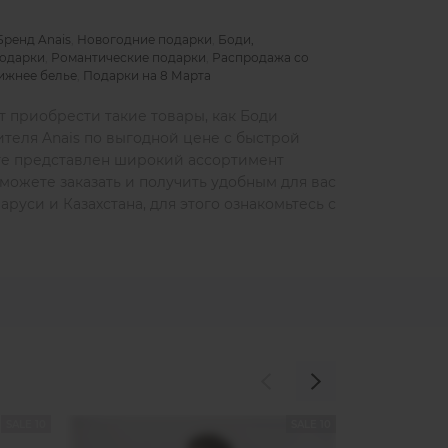
Бренд Anais
,
Новогодние подарки
,
Боди,
подарки
,
Романтические подарки
,
Распродажа со
ижнее белье
,
Подарки на 8 Марта
т приобрести такие товары, как Боди
теля Anais по выгодной цене с быстрой
оге представлен широкий ассортимент
можете заказать и получить удобным для вас
руси и Казахстана, для этого ознакомьтесь с
SALE 10
SALE 10