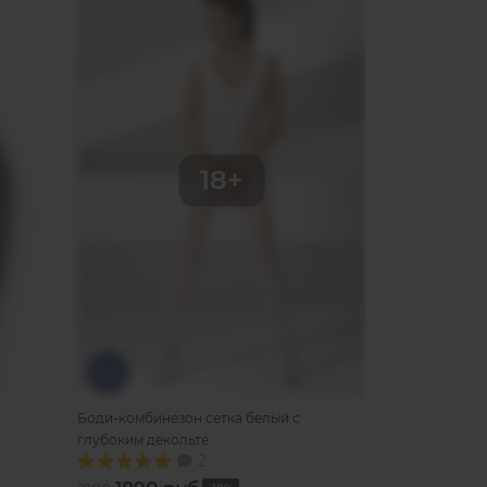
Боди-комбинезон сетка белый с
Белый комплек
глубоким декольте
трусиков-шор
2