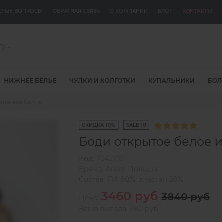
СТЫЕ ВОПРОСЫ
ОБРАТНАЯ СВЯЗЬ
О КОМПАНИИ
БЛОГ
КОНТАКТЫ
НИЖНЕЕ БЕЛЬЕ
ЧУЛКИ И КОЛГОТКИ
КУПАЛЬНИКИ
БОЛ
нижнее белье
СКИДКА 10%
SALE 10
Боди открытое белое 
Код:
7042107
Бренд:
Anais
,
Польша
Состав:
ПА 80%, эластан 20%
3460 руб
3840 руб
Цена:
Ваша выгода: 380 руб