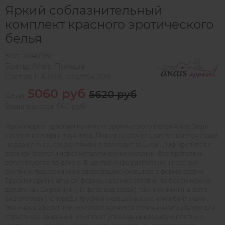
Яркий соблазнительный
комплект красного эротического
белья
Код:
7040986
Бренд:
Anais
,
Польша
Состав:
ПА 80%, эластан 20%
5060 руб
5620 руб
Цена:
Ваша выгода: 560 руб
Яркий черно-красный комплект эротического белья Anais Jaqui
состоит из лифа и трусиков. Лиф на косточках, застегивается сзади
на два крючка, сверху лямочка проходит за шеей. Лиф крепится к
верхней бретели через металлические колечки. Все бретельки
регулируются по длине. В центре лифа расположен красный
бантик и подвесочка из сверкающих камешков в форме цветка.
Трусики оригинальной формы, красные вставки по бокам можно
делать как широкими (на фото вид сзади), так и узкими (на фото
вид спереди). Спереди трусики украшены красными бантиками.
Это очень эффектный комплект является отличным атрибутом для
страстного свидания. Комплект упакован в красивую плотную