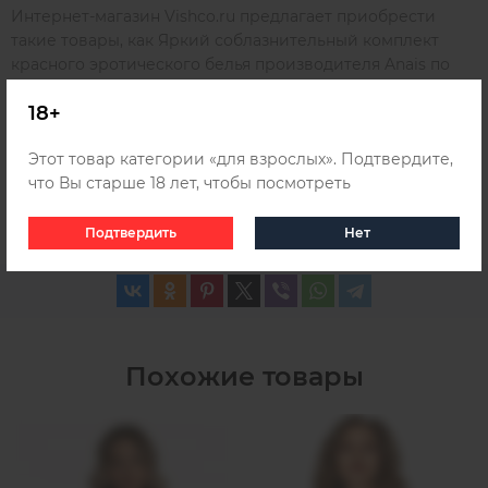
Интернет-магазин Vishco.ru предлагает приобрести
такие товары, как Яркий соблазнительный комплект
красного эротического белья производителя Anais по
выгодной цене с быстрой доставкой по Москве. В нашем
18+
каталоге представлен широкий ассортимент
качественной продукции, которую вы можете заказать и
Этот товар категории «для взрослых». Подтвердите,
получить удобным для вас способом в любом городе
что Вы старше 18 лет, чтобы посмотреть
России, Беларуси и Казахстана, для этого ознакомьтесь с
информацией о
доставке
.
Подтвердить
Нет
Похожие товары