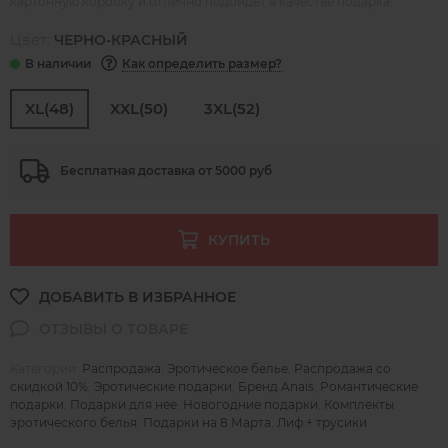
картонную коробку и отлично подойдет в качестве подарка.
Цвет:
ЧЕРНО-КРАСНЫЙ
Как определить размер?
XL(48)
XXL(50)
3XL(52)
Бесплатная доставка от 5000 руб
КУПИТЬ
Категории:
Распродажа
,
Эротическое белье
,
Распродажа со
скидкой 10%
,
Эротические подарки
,
Бренд Anais
,
Романтические
подарки
,
Подарки для нее
,
Новогодние подарки
,
Комплекты
эротического белья
,
Подарки на 8 Марта
,
Лиф + трусики