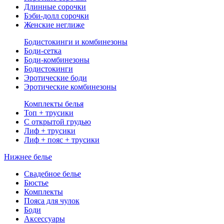
Длинные сорочки
Бэби-долл сорочки
Женские неглиже
Бодистокинги и комбинезоны
Боди-сетка
Боди-комбинезоны
Бодистокинги
Эротические боди
Эротические комбинезоны
Комплекты белья
Топ + трусики
С открытой грудью
Лиф + трусики
Лиф + пояс + трусики
Нижнее белье
Свадебное белье
Бюстье
Комплекты
Пояса для чулок
Боди
Аксессуары