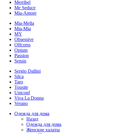
Merribel
Me Seduce
Mia-Amore
Mia-Mella
Mia-Mia
MY
Obsessive
Offcorss
Opium
Passion
Sensis
Sergio Dallini
Silca
Taro
Tousite
Uniconf
Viva La Donna
Verano
Одежда для дома
Назад
Одежда для дома
Женские халаты