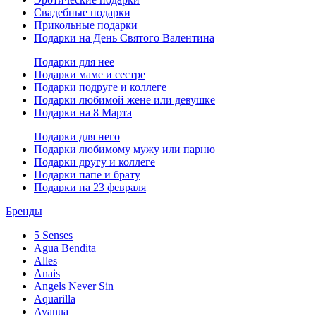
Свадебные подарки
Прикольные подарки
Подарки на День Святого Валентина
Подарки для нее
Подарки маме и сестре
Подарки подруге и коллеге
Подарки любимой жене или девушке
Подарки на 8 Марта
Подарки для него
Подарки любимому мужу или парню
Подарки другу и коллеге
Подарки папе и брату
Подарки на 23 февраля
Бренды
5 Senses
Agua Bendita
Alles
Anais
Angels Never Sin
Aquarilla
Avanua