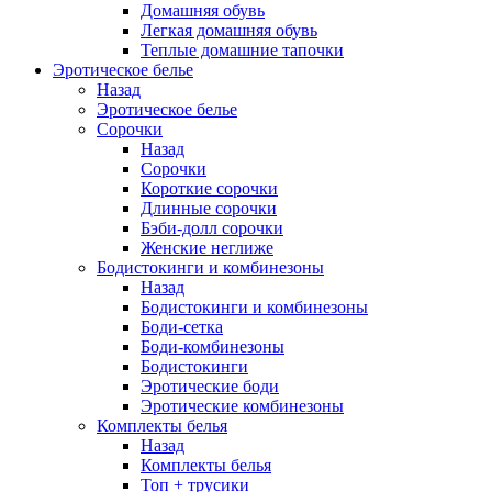
Домашняя обувь
Легкая домашняя обувь
Теплые домашние тапочки
Эротическое белье
Назад
Эротическое белье
Сорочки
Назад
Сорочки
Короткие сорочки
Длинные сорочки
Бэби-долл сорочки
Женские неглиже
Бодистокинги и комбинезоны
Назад
Бодистокинги и комбинезоны
Боди-сетка
Боди-комбинезоны
Бодистокинги
Эротические боди
Эротические комбинезоны
Комплекты белья
Назад
Комплекты белья
Топ + трусики