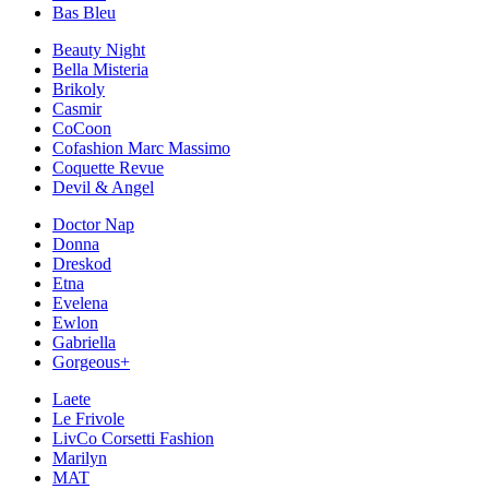
Bas Bleu
Beauty Night
Bella Misteria
Brikoly
Casmir
CoCoon
Cofashion Marc Massimo
Coquette Revue
Devil & Angel
Doctor Nap
Donna
Dreskod
Etna
Evelena
Ewlon
Gabriella
Gorgeous+
Laete
Le Frivole
LivCo Corsetti Fashion
Marilyn
MAT