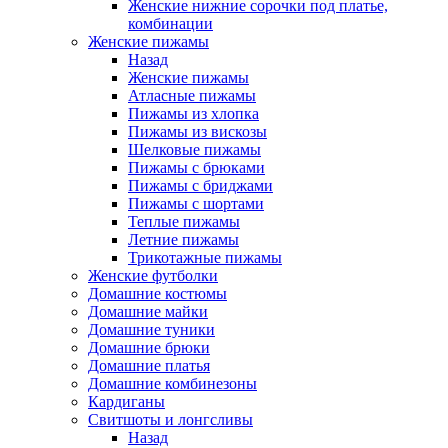
Женские нижние сорочки под платье,
комбинации
Женские пижамы
Назад
Женские пижамы
Атласные пижамы
Пижамы из хлопка
Пижамы из вискозы
Шелковые пижамы
Пижамы с брюками
Пижамы с бриджами
Пижамы с шортами
Теплые пижамы
Летние пижамы
Трикотажные пижамы
Женские футболки
Домашние костюмы
Домашние майки
Домашние туники
Домашние брюки
Домашние платья
Домашние комбинезоны
Кардиганы
Свитшоты и лонгсливы
Назад