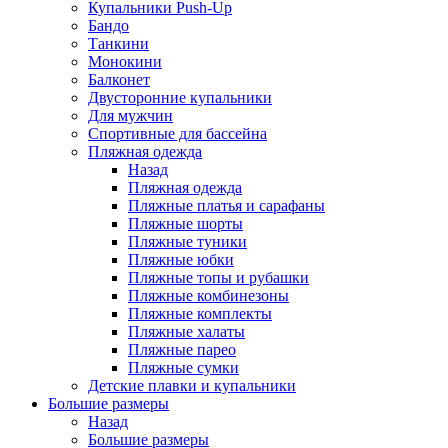
Купальники Push-Up
Бандо
Танкини
Монокини
Балконет
Двусторонние купальники
Для мужчин
Спортивные для бассейна
Пляжная одежда
Назад
Пляжная одежда
Пляжные платья и сарафаны
Пляжные шорты
Пляжные туники
Пляжные юбки
Пляжные топы и рубашки
Пляжные комбинезоны
Пляжные комплекты
Пляжные халаты
Пляжные парео
Пляжные сумки
Детские плавки и купальники
Большие размеры
Назад
Большие размеры