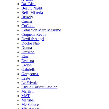
Bas Bleu
Beauty Night
Bella Misteria
Brikoly
Casmir
CoCoon
Cofashion Marc Massimo
Coquette Revue
Devil & Angel
Doctor Nap
Donna
Dreskod
Etna
Evelena
Ewlon
Gabriella
Gorgeous+
Laete
Le Frivole
LivCo Corsetti Fashion
Marilyn
MAT
Merribel
Me Seduce
Mia-Amore