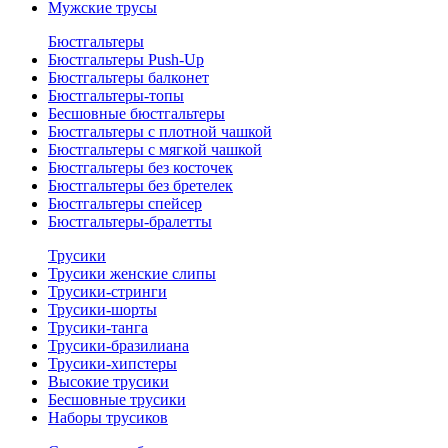
Мужские трусы
Бюстгальтеры
Бюстгальтеры Push-Up
Бюстгальтеры балконет
Бюстгальтеры-топы
Бесшовные бюстгальтеры
Бюстгальтеры с плотной чашкой
Бюстгальтеры с мягкой чашкой
Бюстгальтеры без косточек
Бюстгальтеры без бретелек
Бюстгальтеры спейсер
Бюстгальтеры-бралетты
Трусики
Трусики женские слипы
Трусики-стринги
Трусики-шорты
Трусики-танга
Трусики-бразилиана
Трусики-хипстеры
Высокие трусики
Бесшовные трусики
Наборы трусиков