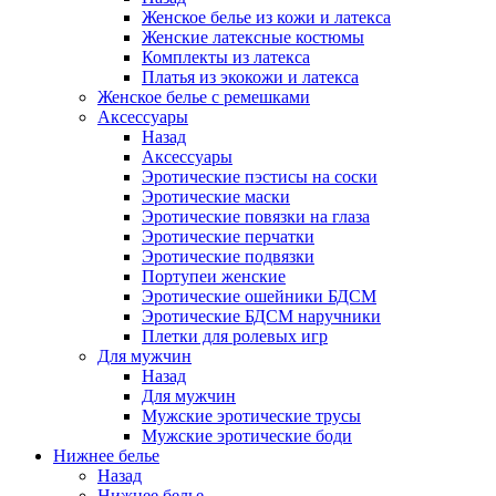
Женское белье из кожи и латекса
Женские латексные костюмы
Комплекты из латекса
Платья из экокожи и латекса
Женское белье с ремешками
Аксессуары
Назад
Аксессуары
Эротические пэстисы на соски
Эротические маски
Эротические повязки на глаза
Эротические перчатки
Эротические подвязки
Портупеи женские
Эротические ошейники БДСМ
Эротические БДСМ наручники
Плетки для ролевых игр
Для мужчин
Назад
Для мужчин
Мужские эротические трусы
Мужские эротические боди
Нижнее белье
Назад
Нижнее белье