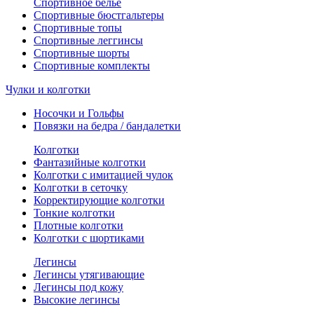
Спортивное белье
Спортивные бюстгальтеры
Спортивные топы
Спортивные леггинсы
Спортивные шорты
Спортивные комплекты
Чулки и колготки
Носочки и Гольфы
Повязки на бедра / бандалетки
Колготки
Фантазийные колготки
Колготки с имитацией чулок
Колготки в сеточку
Корректирующие колготки
Тонкие колготки
Плотные колготки
Колготки с шортиками
Легинсы
Легинсы утягивающие
Легинсы под кожу
Высокие легинсы