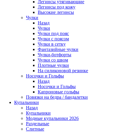
Легинсы утягивающие
Легинсы под кожу
Высокие легинсы
Чулки
Назад
Чулки
Чулки под пояс
Чулки с поясом
Чулки в сетку
Фантазийные чулки
Чулки-ботфорты
Чулки со швом
Плотные чулки
На силиконовой резинке
Носочки и Гольфы
Назад
Носочки и Гольфы
Капроновые гольфы
Повязки на бедра / бандалетки
Купальники
Назад
Купальники
Модные купальники 2026
Раздельные
Слитные