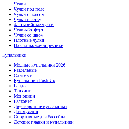
Чулки
Чулки под пояс
Чулки с поясом
Чулки в сетку
Фантазийные чулки
Чулки-ботфорты
Чулки со швом
Плотные чулки
На силиконовой резинке
Купальники
Модные купальники 2026
Раздельные
Слитные
Купальники Push-Up
Бандо
Танкини
Монокини
Балконет
Двусторонние купальники
Для мужчин
Спортивные для бассейна
Детские плавки и купальники