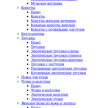
Мужские костюмы
Корсеты
Назад
Корсеты
Корсеты женские вечерние
Кожаные корсеты женские
Корсеты с подвязками для чулок
Бюстгальтеры
Трусики
Назад
Трусики
Эротические трусики-слипы
Эротические трусики-стринги
Эротические трусики-шортики
Трусики с доступом
Прозрачные эротические трусики
Кружевные эротические трусики
Пояса для чулок
Чулки и колготки
Назад
Чулки и колготки
Эротические колготки
Эротические чулки
Женское белье из кожи и латекса
Назад