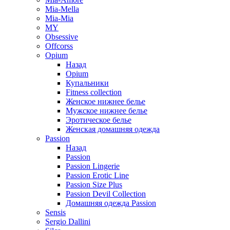
Mia-Mella
Mia-Mia
MY
Obsessive
Offcorss
Opium
Назад
Opium
Купальники
Fitness collection
Женское нижнее белье
Мужское нижнее белье
Эротическое белье
Женская домашняя одежда
Passion
Назад
Passion
Passion Lingerie
Passion Erotic Line
Passion Size Plus
Passion Devil Collection
Домашняя одежда Passion
Sensis
Sergio Dallini