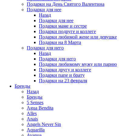
Подарки на День Святого Валентина
Подарки для нее
Назад
Подарки для нее
Подарки маме и сестре
Подарки подруге и коллеге
Подарки любимой жене или девушке
Подарки на 8 Марта
Подарки для него
Назад
Подарки для него
Подарки любимому мужу или парню
Подарки другу и коллеге
Подарки папе и брату
Подарки на 23 февраля
Бренды
Назад
Бренды
5 Senses
Agua Bendita
Alles
Anais
Angels Never Sin
Aquarilla
Avanua