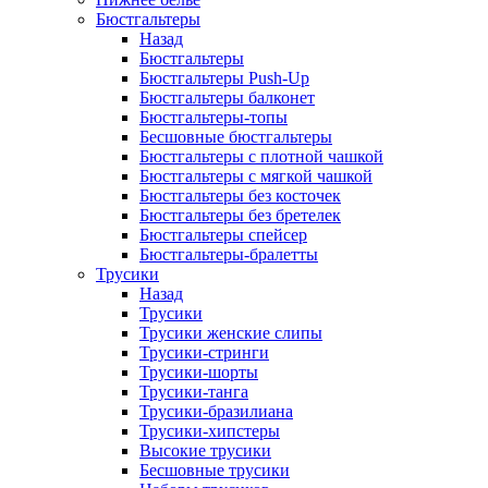
Бюстгальтеры
Назад
Бюстгальтеры
Бюстгальтеры Push-Up
Бюстгальтеры балконет
Бюстгальтеры-топы
Бесшовные бюстгальтеры
Бюстгальтеры с плотной чашкой
Бюстгальтеры с мягкой чашкой
Бюстгальтеры без косточек
Бюстгальтеры без бретелек
Бюстгальтеры спейсер
Бюстгальтеры-бралетты
Трусики
Назад
Трусики
Трусики женские слипы
Трусики-стринги
Трусики-шорты
Трусики-танга
Трусики-бразилиана
Трусики-хипстеры
Высокие трусики
Бесшовные трусики