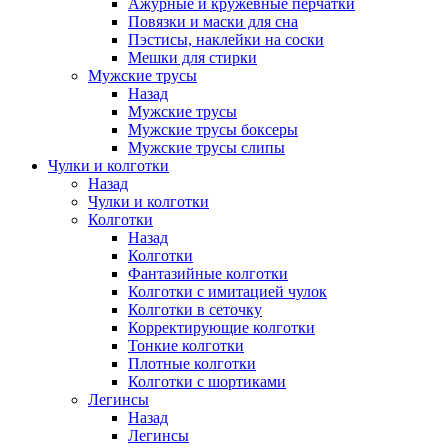
Ажурные и кружевные перчатки
Повязки и маски для сна
Пэстисы, наклейки на соски
Мешки для стирки
Мужские трусы
Назад
Мужские трусы
Мужские трусы боксеры
Мужские трусы слипы
Чулки и колготки
Назад
Чулки и колготки
Колготки
Назад
Колготки
Фантазийные колготки
Колготки с имитацией чулок
Колготки в сеточку
Корректирующие колготки
Тонкие колготки
Плотные колготки
Колготки с шортиками
Легинсы
Назад
Легинсы